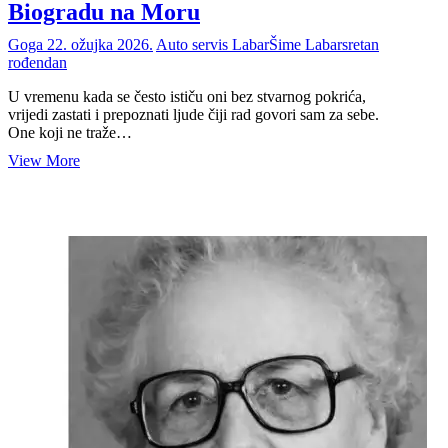
Biogradu na Moru
Goga
22. ožujka 2026.
Auto servis Labar
Šime Labar
sretan
rođendan
U vremenu kada se često ističu oni bez stvarnog pokrića,
vrijedi zastati i prepoznati ljude čiji rad govori sam za sebe.
One koji ne traže…
Sretan
View More
rođendan
Šimi
Labaru
–
čovjeku
koji
stoji
iza
AS
Labar
u
Biogradu
na
Moru