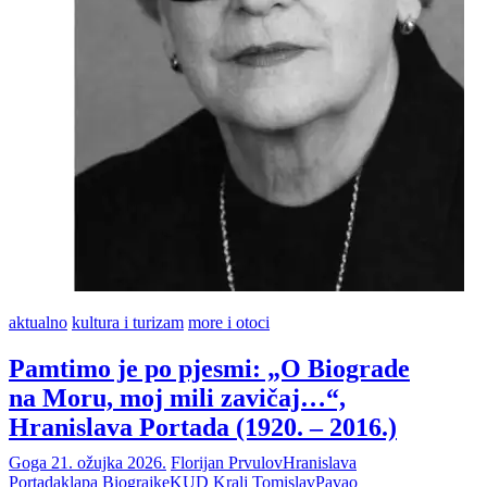
aktualno
kultura i turizam
more i otoci
Pamtimo je po pjesmi: „O Biograde
na Moru, moj mili zavičaj…“,
Hranislava Portada (1920. – 2016.)
Goga
21. ožujka 2026.
Florijan Prvulov
Hranislava
Portada
klapa Biograjke
KUD Kralj Tomislav
Pavao