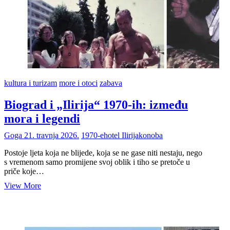
kultura i turizam
more i otoci
zabava
Biograd i „Ilirija“ 1970-ih: između
mora i legendi
Goga
21. travnja 2026.
1970-e
hotel Ilirija
konoba
Postoje ljeta koja ne blijede, koja se ne gase niti nestaju, nego
s vremenom samo promijene svoj oblik i tiho se pretoče u
priče koje…
Biograd
View More
i
„Ilirija“
1970-
ih: