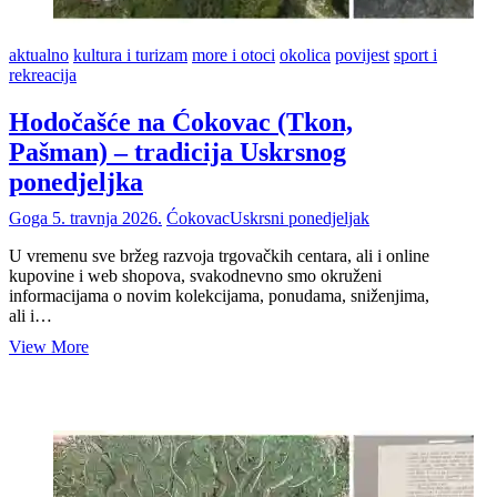
aktualno
kultura i turizam
more i otoci
okolica
povijest
sport i
rekreacija
Hodočašće na Ćokovac (Tkon,
Pašman) – tradicija Uskrsnog
ponedjeljka
Goga
5. travnja 2026.
Ćokovac
Uskrsni ponedjeljak
U vremenu sve bržeg razvoja trgovačkih centara, ali i online
kupovine i web shopova, svakodnevno smo okruženi
informacijama o novim kolekcijama, ponudama, sniženjima,
ali i…
Hodočašće
View More
na
Ćokovac
(Tkon,
Pašman)
–
tradicija
Uskrsnog