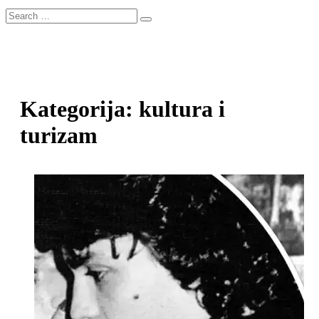
Search
…
Kategorija:
kultura i
turizam
Paginacija
objava