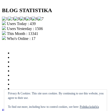
BLOG STATISTIKA
Users Today : 439
Users Yesterday : 1506
This Month : 13341
Who's Online : 17
aktualno
povijest
kultura
i
politika
turizam
i
more
gospodarstvo
i
sport
otoci
i
okolica
rekreacija
odgoj
i
zabava
obrazovanje
recepti
Privacy & Cookies: This site uses cookies. By continuing to use this website, you
Ciprine
agree to their use.
beside
Nekategorizirano
To find out more, including how to control cookies, see here:
Politika kolačića
Biograjski
| Designed by:
Theme Freesia
|
WordPress
| ©