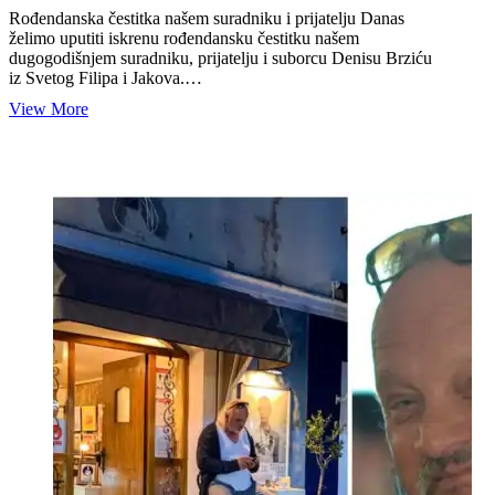
Rođendanska čestitka našem suradniku i prijatelju Danas
želimo uputiti iskrenu rođendansku čestitku našem
dugogodišnjem suradniku, prijatelju i suborcu Denisu Brziću
iz Svetog Filipa i Jakova.…
Sretan
View More
rođendan
Denisu
Brziću,
prijatelju,
suborcu
i
čuvaru
uspomena
iz
Domovinskog
rata