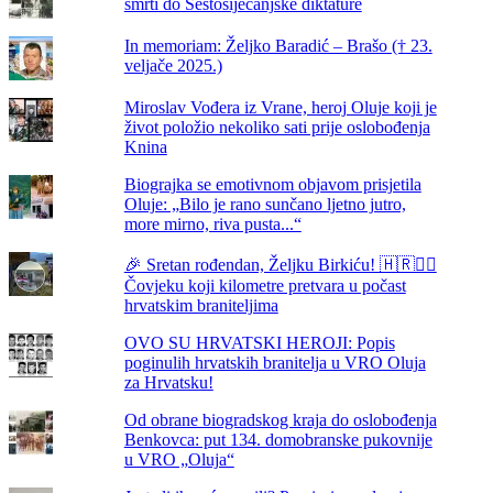
smrti do Šestosiječanjske diktature
In memoriam: Željko Baradić – Brašo († 23.
veljače 2025.)
Miroslav Vođera iz Vrane, heroj Oluje koji je
život položio nekoliko sati prije oslobođenja
Knina
Biograjka se emotivnom objavom prisjetila
Oluje: „Bilo je rano sunčano ljetno jutro,
more mirno, riva pusta...“
🎉 Sretan rođendan, Željku Birkiću! 🇭🇷🏃‍♂️
Čovjeku koji kilometre pretvara u počast
hrvatskim braniteljima
OVO SU HRVATSKI HEROJI: Popis
poginulih hrvatskih branitelja u VRO Oluja
za Hrvatsku!
Od obrane biogradskog kraja do oslobođenja
Benkovca: put 134. domobranske pukovnije
u VRO „Oluja“