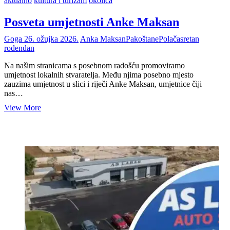
aktualno
kultura i turizam
okolica
Posveta umjetnosti Anke Maksan
Goga
26. ožujka 2026.
Anka Maksan
Pakoštane
Polača
sretan
rođendan
Na našim stranicama s posebnom radošću promoviramo
umjetnost lokalnih stvaratelja. Među njima posebno mjesto
zauzima umjetnost u slici i riječi Anke Maksan, umjetnice čiji
nas…
Posveta
View More
umjetnosti
Anke
Maksan