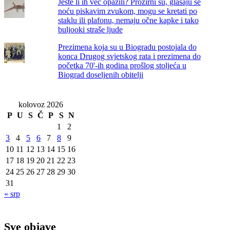
Jeste li ih već opazili? Prozirni su, glasaju se
noću piskavim zvukom, mogu se kretati po
staklu ili plafonu, nemaju očne kapke i tako
buljooki straše ljude
Prezimena koja su u Biogradu postojala do
konca Drugog svjetskog rata i prezimena do
početka 70'-ih godina prošlog stoljeća u
Biograd doseljenih obitelji
kolovoz 2026
P
U
S
Č
P
S
N
1
2
3
4
5
6
7
8
9
10
11
12
13
14
15
16
17
18
19
20
21
22
23
24
25
26
27
28
29
30
31
« srp
Sve objave