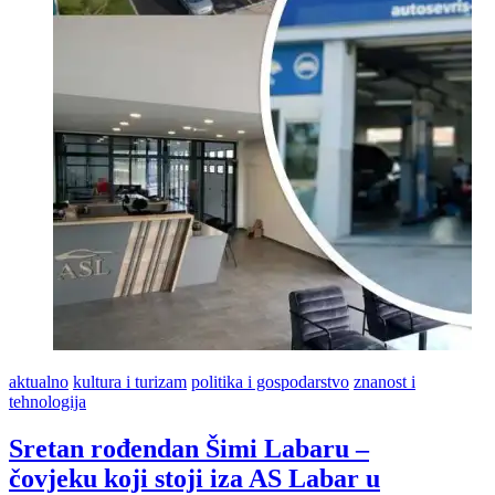
aktualno
kultura i turizam
politika i gospodarstvo
znanost i
tehnologija
Sretan rođendan Šimi Labaru –
čovjeku koji stoji iza AS Labar u