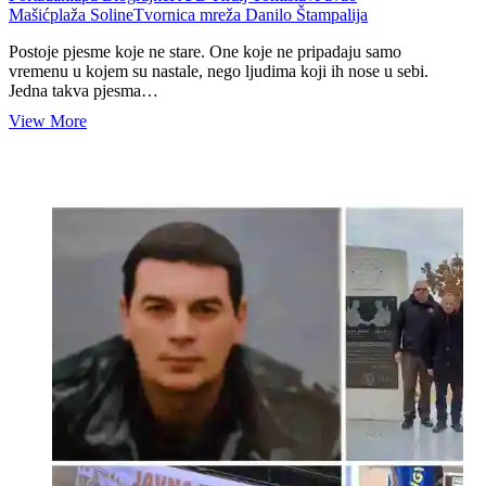
Mašić
plaža Soline
Tvornica mreža Danilo Štampalija
Postoje pjesme koje ne stare. One koje ne pripadaju samo
vremenu u kojem su nastale, nego ljudima koji ih nose u sebi.
Jedna takva pjesma…
Pamtimo
View More
je
po
pjesmi:
„O
Biograde
na
Moru,
moj
mili
zavičaj…“,
Hranislava
Portada
(1920.
–
2016.)