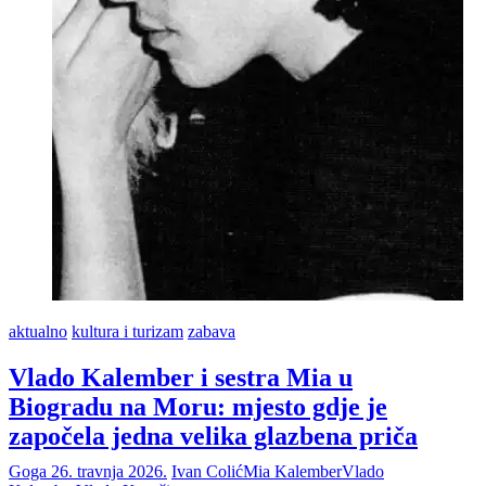
aktualno
kultura i turizam
zabava
Vlado Kalember i sestra Mia u
Biogradu na Moru: mjesto gdje je
započela jedna velika glazbena priča
Goga
26. travnja 2026.
Ivan Colić
Mia Kalember
Vlado