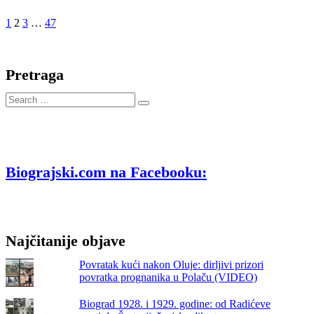
Nekića,
Previous
Page
Page
Page
Page
Next
1
2
3
…
47
čovjeka
page
page
koji
je
vjerovao
Pretraga
u
prirodu,
Search
ideje
…
i
snagu
duha
Biograjski.com na Facebooku:
Najčitanije objave
Povratak kući nakon Oluje: dirljivi prizori
povratka prognanika u Polaču (VIDEO)
Biograd 1928. i 1929. godine: od Radićeve