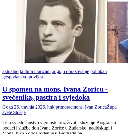
aktualno
kultura i turizam
odgoj i obrazovanje
politika i
gospodarstvo
povijest
U spomen na mons. Ivana Zoricu -
svećenika, pastira i svjedoka
Goga
26. travnja 2026.
hnk primorac
mons. Ivan Zorica
Župa
svete Stošije
Tiho svjedočanstvo vjernosti kroz život i služenje Biografski
podaci i službe don Ivana Zorice u Zadarskoj nadbiskupiji
Mons. Ivan Zorica rođen je u Biogradu na…