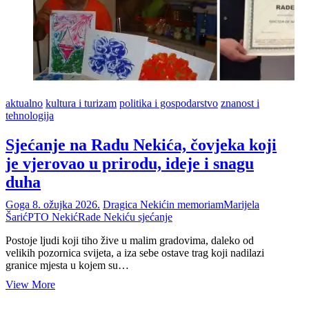
aktualno
kultura i turizam
politika i gospodarstvo
znanost i
tehnologija
Sjećanje na Radu Nekića, čovjeka koji
je vjerovao u prirodu, ideje i snagu
duha
Goga
8. ožujka 2026.
Dragica Nekić
in memoriam
Marijela
Šarić
PTO Nekić
Rade Nekić
u sjećanje
Postoje ljudi koji tiho žive u malim gradovima, daleko od
velikih pozornica svijeta, a iza sebe ostave trag koji nadilazi
granice mjesta u kojem su…
Sjećanje
View More
na
Radu