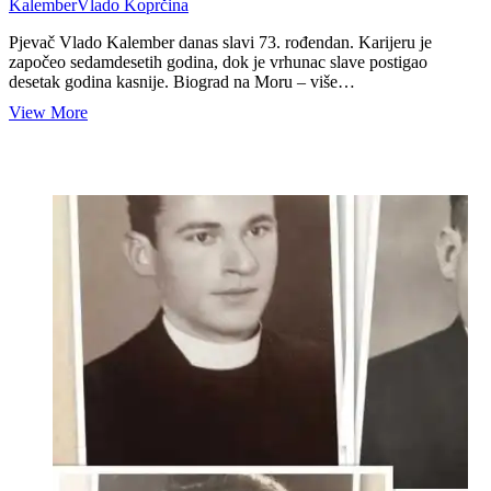
Kalember
Vlado Koprčina
Pjevač Vlado Kalember danas slavi 73. rođendan. Karijeru je
započeo sedamdesetih godina, dok je vrhunac slave postigao
desetak godina kasnije. Biograd na Moru – više…
Vlado
View More
Kalember
i
sestra
Mia
u
Biogradu
na
Moru:
mjesto
gdje
je
započela
jedna
velika
glazbena
priča