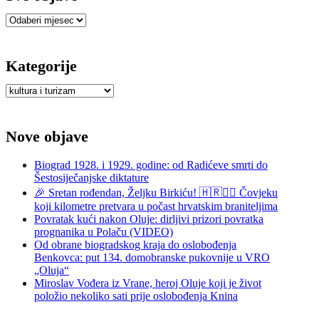
Sve
objave
Kategorije
Kategorije
Nove objave
Biograd 1928. i 1929. godine: od Radićeve smrti do
Šestosiječanjske diktature
🎉 Sretan rođendan, Željku Birkiću! 🇭🇷🏃‍♂️ Čovjeku
koji kilometre pretvara u počast hrvatskim braniteljima
Povratak kući nakon Oluje: dirljivi prizori povratka
prognanika u Polaču (VIDEO)
Od obrane biogradskog kraja do oslobođenja
Benkovca: put 134. domobranske pukovnije u VRO
„Oluja“
Miroslav Vođera iz Vrane, heroj Oluje koji je život
položio nekoliko sati prije oslobođenja Knina