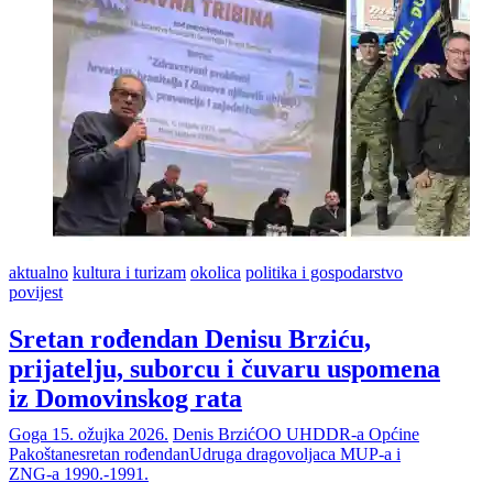
aktualno
kultura i turizam
okolica
politika i gospodarstvo
povijest
Sretan rođendan Denisu Brziću,
prijatelju, suborcu i čuvaru uspomena
iz Domovinskog rata
Goga
15. ožujka 2026.
Denis Brzić
OO UHDDR-a Općine
Pakoštane
sretan rođendan
Udruga dragovoljaca MUP-a i
ZNG-a 1990.-1991.