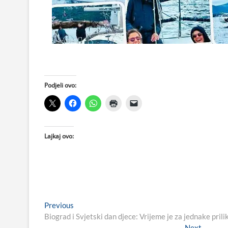
Podjeli ovo:
Lajkaj ovo:
Navigacija
Previous
Previous
post:
Biograd i Svjetski dan djece: Vrijeme je za jednake prili
objava
Next
Next