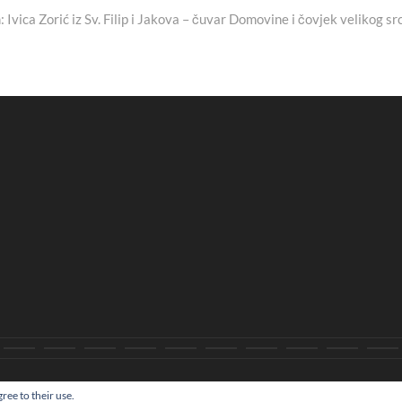
Ivica Zorić iz Sv. Filip i Jakova – čuvar Domovine i čovjek velikog sr
tualno
povijest
kultura
politika
more
sport
okolica
odgoj
zabava
recept
Ci
i
i
i
i
i
be
ree to their use.
ll right reserved