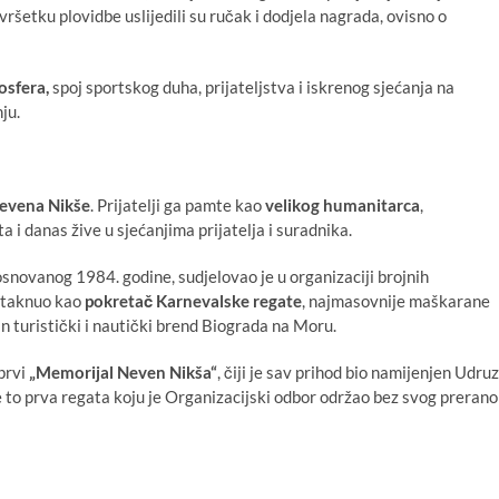
avršetku plovidbe uslijedili su ručak i dodjela nagrada, ovisno o
osfera,
spoj sportskog duha, prijateljstva i iskrenog sjećanja na
ju.
evena Nikše
. Prijatelji ga pamte kao
velikog humanitarca
,
a i danas žive u sjećanjima prijatelja i suradnika.
 osnovanog 1984. godine, sudjelovao je u organizaciji brojnih
istaknuo kao
pokretač Karnevalske regate
, najmasovnije maškarane
 turistički i nautički brend Biograda na Moru.
 prvi
„Memorijal Neven Nikša“
, čiji je sav prihod bio namijenjen Udruz
je to prva regata koju je Organizacijski odbor održao bez svog prerano