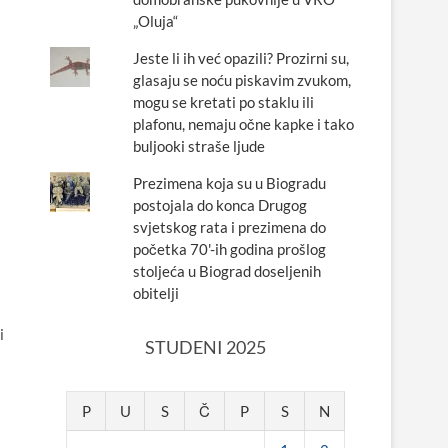
„Oluja“
Jeste li ih već opazili? Prozirni su,
glasaju se noću piskavim zvukom,
mogu se kretati po staklu ili
plafonu, nemaju očne kapke i tako
buljooki straše ljude
Prezimena koja su u Biogradu
postojala do konca Drugog
svjetskog rata i prezimena do
početka 70'-ih godina prošlog
stoljeća u Biograd doseljenih
obitelji
i
STUDENI 2025
P
U
S
Č
P
S
N