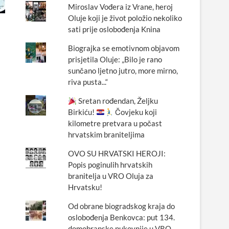
Miroslav Vođera iz Vrane, heroj
Oluje koji je život položio nekoliko
sati prije oslobođenja Knina
Biograjka se emotivnom objavom
prisjetila Oluje: „Bilo je rano
sunčano ljetno jutro, more mirno,
riva pusta...“
Sretan rođendan, Željku
Birkiću!
Čovjeku koji
kilometre pretvara u počast
hrvatskim braniteljima
OVO SU HRVATSKI HEROJI:
Popis poginulih hrvatskih
branitelja u VRO Oluja za
Hrvatsku!
Od obrane biogradskog kraja do
oslobođenja Benkovca: put 134.
domobranske pukovnije u VRO