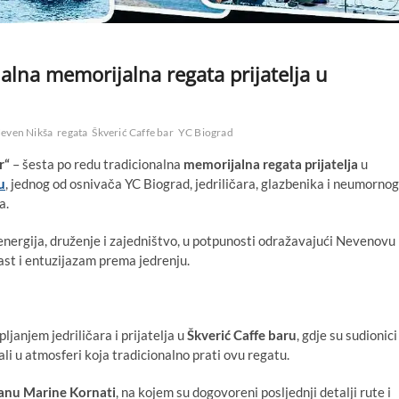
alna memorijalna regata prijatelja u
even Nikša
regata
Škverić Caffe bar
YC Biograd
r“
– šesta po redu tradicionalna
memorijalna regata prijatelja
u
u
, jednog od osnivača YC Biograd, jedriličara, glazbenika i neumornog
a.
vna energija, druženje i zajedništvo, u potpunosti odražavajući Nevenovu
rast i entuzijazam prema jedrenju.
janjem jedriličara i prijatelja u
Škverić Caffe baru
, gdje su sudionici
ali u atmosferi koja tradicionalno prati ovu regatu.
anu Marine Kornati
, na kojem su dogovoreni posljednji detalji rute i