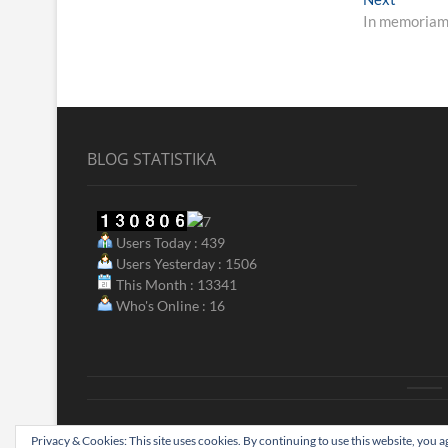
post:
In memoriam: 
BLOG STATISTIKA
Users Today : 439
Users Yesterday : 1506
This Month : 13341
Who's Online : 16
ak
Privacy & Cookies: This site uses cookies. By continuing to use this website, you ag
Biograjski
| Designed by:
Theme Freesia
|
WordPress
| © Copyright A