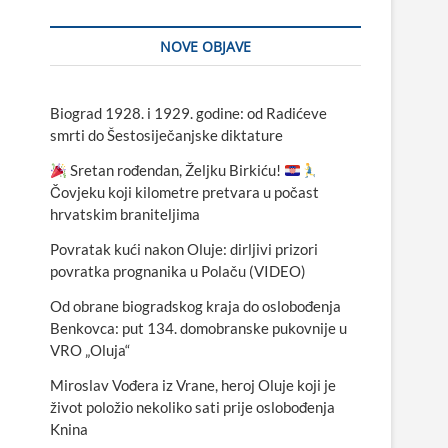
NOVE OBJAVE
Biograd 1928. i 1929. godine: od Radićeve
smrti do Šestosiječanjske diktature
Sretan rođendan, Željku Birkiću!
Čovjeku koji kilometre pretvara u počast
hrvatskim braniteljima
Povratak kući nakon Oluje: dirljivi prizori
povratka prognanika u Polaču (VIDEO)
Od obrane biogradskog kraja do oslobođenja
Benkovca: put 134. domobranske pukovnije u
VRO „Oluja“
Miroslav Vođera iz Vrane, heroj Oluje koji je
život položio nekoliko sati prije oslobođenja
Knina