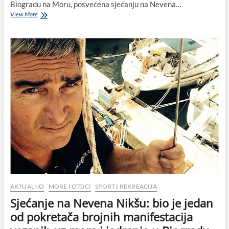
Biogradu na Moru, posvećena sjećanju na Nevena…
Održan
View More
„Nenin
đir“
2025:
Tradicionalna
memorijalna
regata
prijatelja
u
Biogradu
na
Moru
AKTUALNO
MORE I OTOCI
SPORT I REKREACIJA
Sjećanje na Nevena Nikšu: bio je jedan
od pokretača brojnih manifestacija