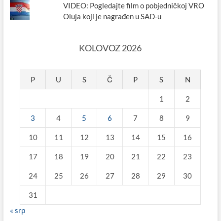
VIDEO: Pogledajte film o pobjedničkoj VRO
Oluja koji je nagrađen u SAD-u
KOLOVOZ 2026
P
U
S
Č
P
S
N
1
2
3
4
5
6
7
8
9
10
11
12
13
14
15
16
17
18
19
20
21
22
23
24
25
26
27
28
29
30
31
« srp