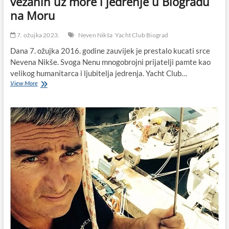
vezanih uz more i jedrenje u Biogradu
na Moru
7. ožujka 2023.
Neven Nikša
Yacht Club Biograd
Dana 7. ožujka 2016. godine zauvijek je prestalo kucati srce
Nevena Nikše. Svoga Nenu mnogobrojni prijatelji pamte kao
velikog humanitarca i ljubitelja jedrenja. Yacht Club…
Sjećanje
View More
na
Nevena
Nikšu:
bio
je
jedan
od
pokretača
brojnih
manifestacija
vezanih
uz
more
i
jedrenje