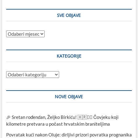
SVE OBJAVE
Sve
objave
KATEGORIJE
Kategorije
NOVE OBJAVE
🎉 Sretan rođendan, Željko Birkiću! 🇭🇷🏃‍♂️ Čovjeku koji
kilometre pretvara u počast hrvatskim braniteljima
Povratak kući nakon Oluje: dirljivi prizori povratka prognanika