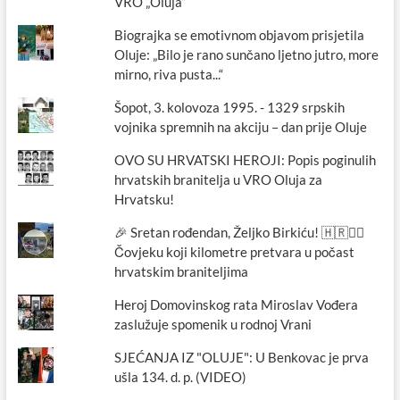
VRO „Oluja“
Biograjka se emotivnom objavom prisjetila
Oluje: „Bilo je rano sunčano ljetno jutro, more
mirno, riva pusta...“
Šopot, 3. kolovoza 1995. - 1329 srpskih
vojnika spremnih na akciju – dan prije Oluje
OVO SU HRVATSKI HEROJI: Popis poginulih
hrvatskih branitelja u VRO Oluja za
Hrvatsku!
🎉 Sretan rođendan, Željko Birkiću! 🇭🇷🏃‍♂️
Čovjeku koji kilometre pretvara u počast
hrvatskim braniteljima
Heroj Domovinskog rata Miroslav Vođera
zaslužuje spomenik u rodnoj Vrani
SJEĆANJA IZ "OLUJE": U Benkovac je prva
ušla 134. d. p. (VIDEO)