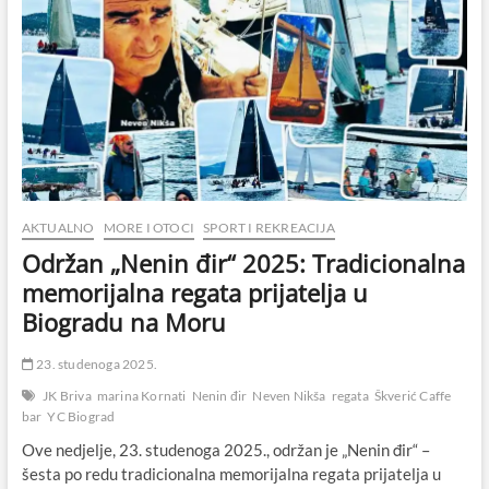
AKTUALNO
MORE I OTOCI
SPORT I REKREACIJA
Održan „Nenin đir“ 2025: Tradicionalna
memorijalna regata prijatelja u
Biogradu na Moru
23. studenoga 2025.
JK Briva
marina Kornati
Nenin đir
Neven Nikša
regata
Škverić Caffe
bar
YC Biograd
Ove nedjelje, 23. studenoga 2025., održan je „Nenin đir“ –
šesta po redu tradicionalna memorijalna regata prijatelja u