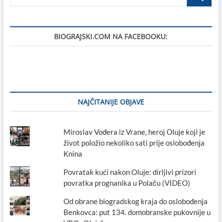
Nikša,
…
jedan
od
pokretača
BIOGRAJSKI.COM NA FACEBOOKU:
brojnih
manifestacija
vezanih
uz
more
i
jedrenje
u
NAJČITANIJE OBJAVE
Biogradu
na
Moru
Miroslav Vođera iz Vrane, heroj Oluje koji je
život položio nekoliko sati prije oslobođenja
Knina
Povratak kući nakon Oluje: dirljivi prizori
povratka prognanika u Polaču (VIDEO)
Od obrane biogradskog kraja do oslobođenja
Benkovca: put 134. domobranske pukovnije u