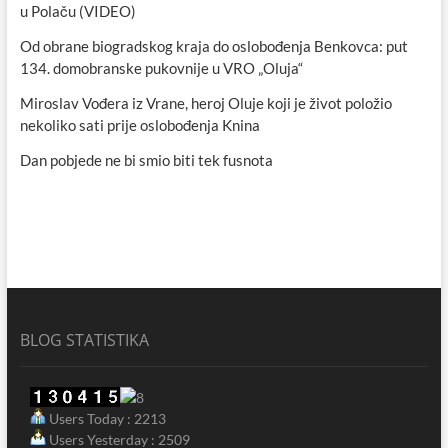
u Polaču (VIDEO)
Od obrane biogradskog kraja do oslobođenja Benkovca: put
134. domobranske pukovnije u VRO „Oluja“
Miroslav Vođera iz Vrane, heroj Oluje koji je život položio
nekoliko sati prije oslobođenja Knina
Dan pobjede ne bi smio biti tek fusnota
BLOG STATISTIKA
Users Today : 2213
Users Yesterday : 2509