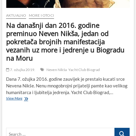
u
Biogradu
na
AKTUALNO
MORE I OTOCI
Moru
Na današnji dan 2016. godine
preminuo Neven Nikša, jedan od
pokretača brojnih manifestacija
vezanih uz more i jedrenje u Biogradu
na Moru
7. ožujka 2019.
Neven Nikša
Yacht Club Biograd
Dana 7. ožujka 2016. godine zauvijek je prestalo kucati srce
Nevena Nikše. Nenu mnogobrojni prijatelji pamte kao velikog
humanitarca i ljubitelja jedrenja. Yacht Club Biograd,…
Na
View More
današnji
dan
2016.
godine
preminuo
Search
Neven