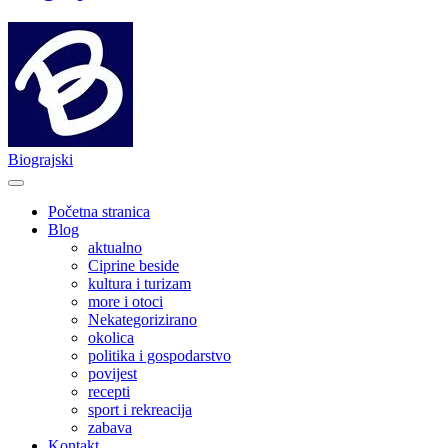
Biograjski
Početna stranica
Blog
aktualno
Ciprine beside
kultura i turizam
more i otoci
Nekategorizirano
okolica
politika i gospodarstvo
povijest
recepti
sport i rekreacija
zabava
Kontakt