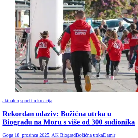
slavi
Stipe
Ivanović
Cipre.
Od
srca
–
sretan
rođendan!
aktualno
sport i rekreacija
Rekordan odaziv: Božićna utrka u
Biogradu na Moru s više od 300 sudionika
Goga
18. prosinca 2025.
AK Biograd
Božićna utrka
Damir