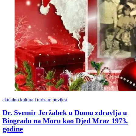
Cecilije
aktualno
kultura i turizam
povijest
Dr. Svemir Jeržabek u Domu zdravlja u
Biogradu na Moru kao Djed Mraz 1973.
godine