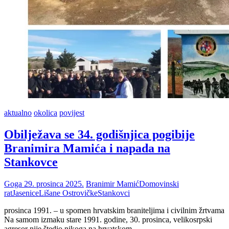
aktualno
okolica
povijest
Obilježava se 34. godišnjica pogibije
Branimira Mamića i napada na
Stankovce
Goga
29. prosinca 2025.
Branimir Mamić
Domovinski
rat
Jasenice
Lišane Ostrovičke
Stankovci
prosinca 1991. – u spomen hrvatskim braniteljima i civilnim žrtvama
Na samom izmaku stare 1991. godine, 30. prosinca, velikosrpski
agresor nije štedio nikoga na hrvatskom…