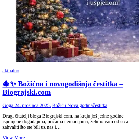
aktualno
🎄✨ Božićna i novogodišnja čestitka –
Biograjski.com
Goga
24. prosinca 2025.
Božić i Nova godina
čestitka
Dragi čitatelji bloga Biograjski.com, na kraju još jedne godine
ispunjene događajima, pričama i emocijama, želimo vam od srca
zahvaliti što ste bili uz nas i…
🎄
View More