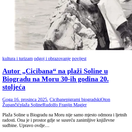
kultura i turizam
odgoj i obrazovanje
povijest
Autor „Cicibana“ na plaži Soline u
Biogradu na Moru 30-ih godina 20.
stoljeća
Goga
16. prosinca 2025.
Ciciban
epigrami biogradski
Oton
Župančić
plaža Soline
Rudolfo Franjin Magjer
Plaža Soline u Biogradu na Moru nije samo mjesto odmora i ljetnih
radosti. Ona je i prostor gdje se susreću zanimljive književne
sudbine. Upravo ovdje…