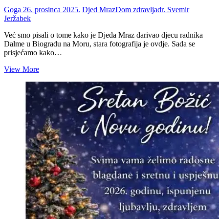
Goga
26. prosinca 2025.
Djed Mraz
Dom zdravlja
dr. Svemir
Jeržabek
Već smo pisali o tome kako je Djeda Mraz darivao djecu radnika
Dalme u Biogradu na Moru, stara fotografija je ovdje. Sada se
prisjećamo kako…
Dr.
View More
Svemir
Jeržabek
u
Domu
zdravlja
u
Biogradu
na
Moru
kao
Djed
Mraz
1973.
godine