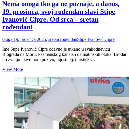
Nema onoga tko ga ne poznaje, a danas,
19. prosinca, svoj rođendan slavi Stipe
Ivanović Cipre. Od srca – sretan
rođendan!
Goga
19. prosinca 2025.
sretan rođendan
Stipe Ivanović Cipre
Ime Stipe Ivanović Cipre odavno je utkano u svakodnevicu
Biograda na Moru, Pašmanskog kanala i dalmatinskih otoka. Brodar
po zvanju i životnom pozivu, ugostitelj, turistički…
Nema
View More
onoga
tko
ga
ne
poznaje,
a
danas,
19.
prosinca,
svoj
rođendan