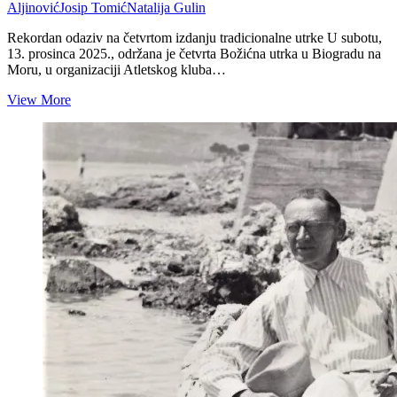
Aljinović
Josip Tomić
Natalija Gulin
Rekordan odaziv na četvrtom izdanju tradicionalne utrke U subotu,
13. prosinca 2025., održana je četvrta Božićna utrka u Biogradu na
Moru, u organizaciji Atletskog kluba…
Rekordan
View More
odaziv:
Božićna
utrka
u
Biogradu
na
Moru
s
više
od
300
sudionika