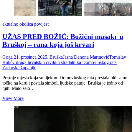
aktualno
okolica
povijest
UŽAS PRED BOŽIĆ: Božićni masakr u
Bruškoj – rana koja još krvari
Goga
21. prosinca 2025.
Bruška
Jasna Denona Marinović
Tomislav
Bulić
Udruga hrvatskih civilnih stradalnika Domovinskog rata
Zadarske županije
Postoje mjesta koja su tijekom Domovinskog rata prestala biti samo
točke na karti i postala simboli ljudske patnje. Bruška je jedno od
njih. Malo selo…
UŽAS
View More
PRED
BOŽIĆ:
Božićni
masakr
u
Bruškoj