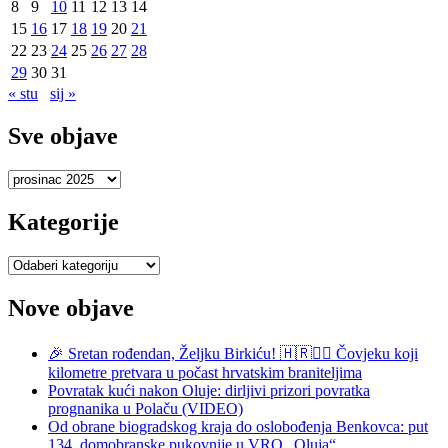
8
9
10
11
12
13
14
15
16
17
18
19
20
21
22
23
24
25
26
27
28
29
30
31
« stu
sij »
Sve objave
Sve
objave
Kategorije
Kategorije
Nove objave
🎉 Sretan rođendan, Željku Birkiću! 🇭🇷🏃‍♂️ Čovjeku koji
kilometre pretvara u počast hrvatskim braniteljima
Povratak kući nakon Oluje: dirljivi prizori povratka
prognanika u Polaču (VIDEO)
Od obrane biogradskog kraja do oslobođenja Benkovca: put
134. domobranske pukovnije u VRO „Oluja“