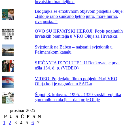
hrvatskim braniteljima
Biograjka se emotivnom objavom prisjetila Oluje:
„Bilo je rano sunčano ljetno jutro, more mirno,
riva pusta...“
OVO SU HRVATSKI HEROJI: Popis poginulih
hrvatskih branitelja u VRO Oluja za Hrvatsku!
Svjetionik na Babcu – najstariji svjetionik u
Pašmanskom kanalu
SJEĆANJA IZ "OLUJE": U Benkovac je prva
ušla 134. d. p. (VIDEO)
VIDEO: Pogledajte film o pobjedničkoj VRO
Oluja koji je nagrađen u SAD-u
Šopot, 3. kolovoza 1995. - 1329 srpskih vojnika
spremnih na akciju – dan prije Oluje
prosinac 2025
P
U
S
Č
P
S
N
1
2
3
4
5
6
7