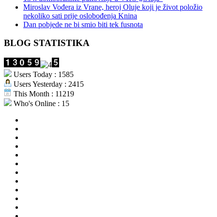
Miroslav Vođera iz Vrane, heroj Oluje koji je život položio
nekoliko sati prije oslobođenja Knina
Dan pobjede ne bi smio biti tek fusnota
BLOG STATISTIKA
Users Today : 1585
Users Yesterday : 2415
This Month : 11219
Who's Online : 15
aktualno
povijest
kultura
i
politika
turizam
i
more
gospodarstvo
i
sport
otoci
i
okolica
rekreacija
odgoj
i
zabava
obrazovanje
recepti
Ciprine
beside
Nekategorizirano