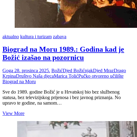
aktualno
kultura i turizam
zabava
Biograd na Moru 1989.: Godina kad je
Božić izašao na pozornicu
Goga
28. prosinca 2025.
Božić
Djed Božićnjak
Djed Mraz
Drago
Krpina
Društvo Naša djeca
Marica Tolić
Pučko otvoreno učilište
Biograd na Moru
Sve do 1989. godine Božić je u Hrvatskoj bio bez službenog
statusa, bez televizijskog prijenosa i bez javnog priznanja. No
upravo te godine, na samom…
Biograd
View More
na
Moru
1989.:
Godina