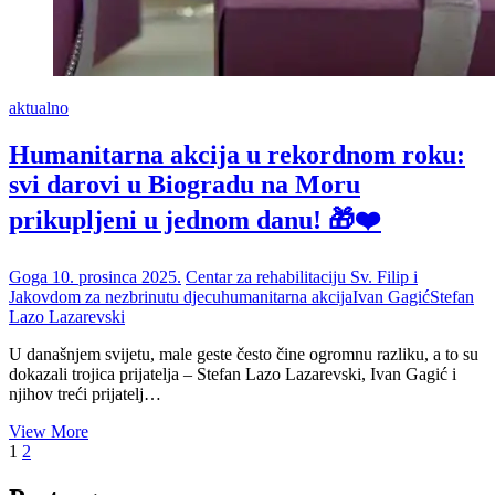
aktualno
Humanitarna akcija u rekordnom roku:
svi darovi u Biogradu na Moru
prikupljeni u jednom danu! 🎁❤️
Goga
10. prosinca 2025.
Centar za rehabilitaciju Sv. Filip i
Jakov
dom za nezbrinutu djecu
humanitarna akcija
Ivan Gagić
Stefan
Lazo Lazarevski
U današnjem svijetu, male geste često čine ogromnu razliku, a to su
dokazali trojica prijatelja – Stefan Lazo Lazarevski, Ivan Gagić i
njihov treći prijatelj…
Humanitarna
View More
Paginacija
Page
Page
Next
akcija
1
2
page
u
objava
rekordnom