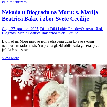
kultura i turizam
Nekada u Biogradu na Moru: s. Marija
Beatrica Bakić i zbor Svete Cecilije
Goga
27. prosinca 2025.
Diana Diki Lukić Grandov
Osnovna škola
Biograd
s. Marija Beatrica Bakić
zbor svete Cecilije
Biograd na Moru imao je jednu glazbenu dušu koja je svojim
neumornim radom i strašću prema glazbi oblikovala generacije, a to
je bila časna sestra…
Nekada
View More
u
Biogradu
na
Moru:
s.
Marija
Beatrica
Bakić
i
zbor
Svete