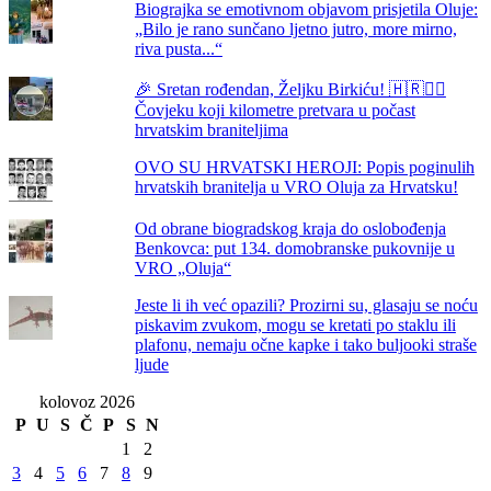
Biograjka se emotivnom objavom prisjetila Oluje:
„Bilo je rano sunčano ljetno jutro, more mirno,
riva pusta...“
🎉 Sretan rođendan, Željku Birkiću! 🇭🇷🏃‍♂️
Čovjeku koji kilometre pretvara u počast
hrvatskim braniteljima
OVO SU HRVATSKI HEROJI: Popis poginulih
hrvatskih branitelja u VRO Oluja za Hrvatsku!
Od obrane biogradskog kraja do oslobođenja
Benkovca: put 134. domobranske pukovnije u
VRO „Oluja“
Jeste li ih već opazili? Prozirni su, glasaju se noću
piskavim zvukom, mogu se kretati po staklu ili
plafonu, nemaju očne kapke i tako buljooki straše
ljude
kolovoz 2026
P
U
S
Č
P
S
N
1
2
3
4
5
6
7
8
9