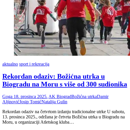
aktualno
sport i rekreacija
Rekordan odaziv: Božićna utrka u
Biogradu na Moru s više od 300 sudionika
Goga
18. prosinca 2025.
AK Biograd
Božićna utrka
Damir
Aljinović
Josip Tomić
Natalija Gulin
Rekordan odaziv na četvrtom izdanju tradicionalne utrke U subotu,
13. prosinca 2025., održana je četvrta Božićna utrka u Biogradu na
Moru, u organizaciji Atletskog kluba…