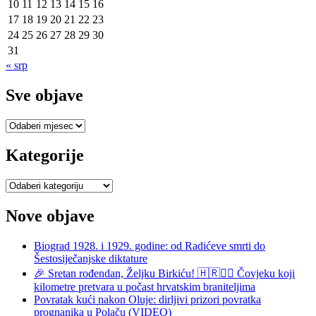
10
11
12
13
14
15
16
17
18
19
20
21
22
23
24
25
26
27
28
29
30
31
« srp
Sve objave
Sve
objave
Kategorije
Kategorije
Nove objave
Biograd 1928. i 1929. godine: od Radićeve smrti do
Šestosiječanjske diktature
🎉 Sretan rođendan, Željku Birkiću! 🇭🇷🏃‍♂️ Čovjeku koji
kilometre pretvara u počast hrvatskim braniteljima
Povratak kući nakon Oluje: dirljivi prizori povratka
prognanika u Polaču (VIDEO)