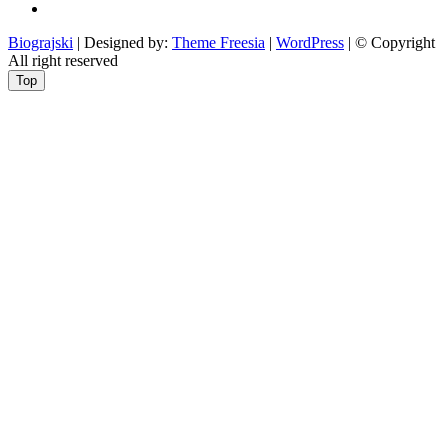
beside
Nekategorizirano
Biograjski
| Designed by:
Theme Freesia
|
WordPress
| © Copyright
All right reserved
Top