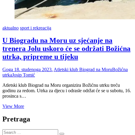
aktualno
sport i rekreacija
U Biogradu na Moru uz sjećanje na
trenera Jolu uskoro će se održati Božićna
utrka, pripreme u tijeku
Goga
18. studenoga 2023.
Atletski klub Biograd na Moru
Božićna
utrka
Josip Tomić
Atletski klub Biograd na Moru organizira Božićnu utrku treću
godinu za redom. Utrka za djecu i odrasle održat će se u subotu, 16.
prosinca s…
U
View More
Biogradu
na
Pretraga
Moru
uz
Search
sjećanje