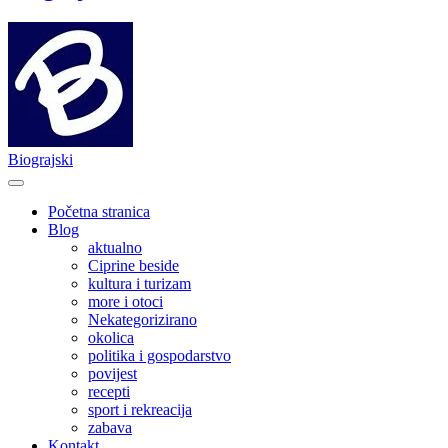
Biograjski
Početna stranica
Blog
aktualno
Ciprine beside
kultura i turizam
more i otoci
Nekategorizirano
okolica
politika i gospodarstvo
povijest
recepti
sport i rekreacija
zabava
Kontakt