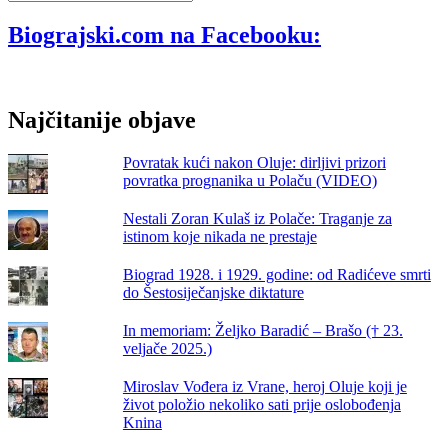
…
na
trenera
Biograjski.com na Facebooku:
Jolu
uskoro
će
se
Najčitanije objave
održati
Božićna
utrka,
Povratak kući nakon Oluje: dirljivi prizori
pripreme
povratka prognanika u Polaču (VIDEO)
u
tijeku
Nestali Zoran Kulaš iz Polače: Traganje za
istinom koje nikada ne prestaje
Biograd 1928. i 1929. godine: od Radićeve smrti
do Šestosiječanjske diktature
In memoriam: Željko Baradić – Brašo († 23.
veljače 2025.)
Miroslav Vođera iz Vrane, heroj Oluje koji je
život položio nekoliko sati prije oslobođenja
Knina