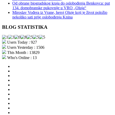
Od obrane biogradskog kraja do oslobođenja Benkovca: put
134. domobranske pukovnije u VRO „Oluja“
Miroslav Vođera iz Vrane, heroj Oluje koji je život položio
nekoliko sati prije oslobođenja Knina
BLOG STATISTIKA
Users Today : 927
Users Yesterday : 1506
This Month : 13829
Who's Online : 13
aktualno
povijest
kultura
i
politika
turizam
i
more
gospodarstvo
i
sport
otoci
i
okolica
rekreacija
odgoj
i
zabava
obrazovanje
recepti
Ciprine