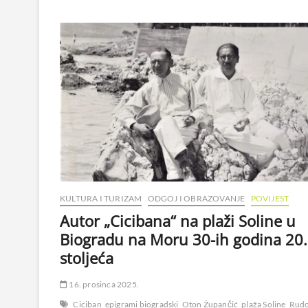
KULTURA I TURIZAM
ODGOJ I OBRAZOVANJE
POVIJEST
Autor „Cicibana“ na plaži Soline u
Biogradu na Moru 30-ih godina 20.
stoljeća
16. prosinca 2025.
Ciciban
epigrami biogradski
Oton Župančić
plaža Soline
Rudo