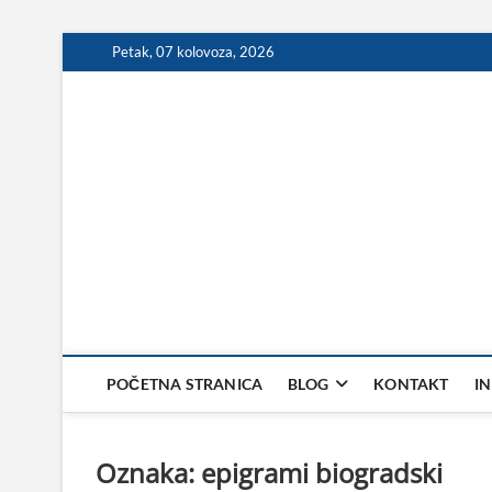
Skip
Petak, 07 kolovoza, 2026
to
content
POČETNA STRANICA
BLOG
KONTAKT
I
Oznaka:
epigrami biogradski