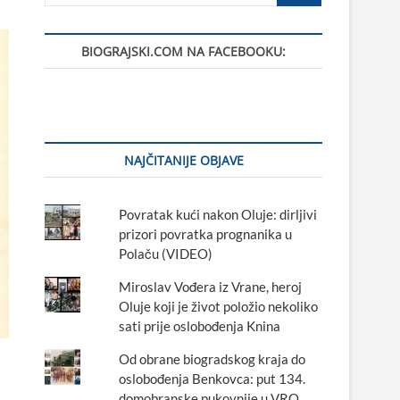
BIOGRAJSKI.COM NA FACEBOOKU:
NAJČITANIJE OBJAVE
Povratak kući nakon Oluje: dirljivi
prizori povratka prognanika u
Polaču (VIDEO)
Miroslav Vođera iz Vrane, heroj
Oluje koji je život položio nekoliko
sati prije oslobođenja Knina
Od obrane biogradskog kraja do
oslobođenja Benkovca: put 134.
domobranske pukovnije u VRO