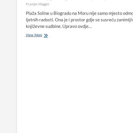
Franjin Magjer
Plaža Soline u Biogradu na Moru nije samo mjesto odmo
ljetnih radosti. Ona je i prostor gdje se susreću zanimlji
književne sudbine. Upravo ovdje…
Autor
View More
„Cicibana“
na
plaži
Soline
u
Biogradu
na
Moru
30-
ih
godina
20.
stoljeća