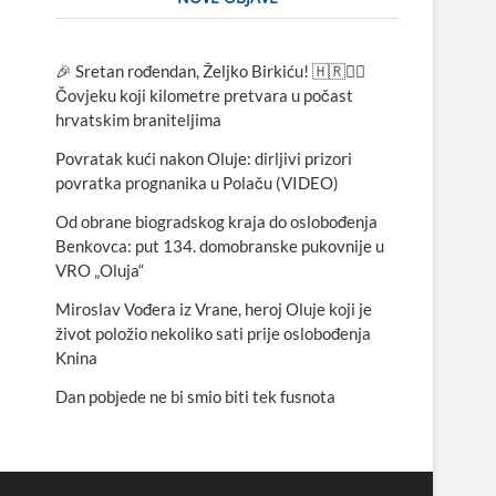
🎉 Sretan rođendan, Željko Birkiću! 🇭🇷🏃‍♂️
Čovjeku koji kilometre pretvara u počast
hrvatskim braniteljima
Povratak kući nakon Oluje: dirljivi prizori
povratka prognanika u Polaču (VIDEO)
Od obrane biogradskog kraja do oslobođenja
Benkovca: put 134. domobranske pukovnije u
VRO „Oluja“
Miroslav Vođera iz Vrane, heroj Oluje koji je
život položio nekoliko sati prije oslobođenja
Knina
Dan pobjede ne bi smio biti tek fusnota