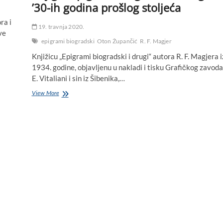
’30-ih godina prošlog stoljeća
ra i
19. travnja 2020.
ve
epigrami biogradski
Oton Župančić
R. F. Magjer
Knjižicu „Epigrami biogradski i drugi“ autora R. F. Magjera i
1934. godine, objavljenu u nakladi i tisku Grafičkog zavoda
E. Vitaliani i sin iz Šibenika,…
Knjiga
View More
„Epigrami
biogradski
i
drugi“
iz
’30-
ih
godina
prošlog
stoljeća