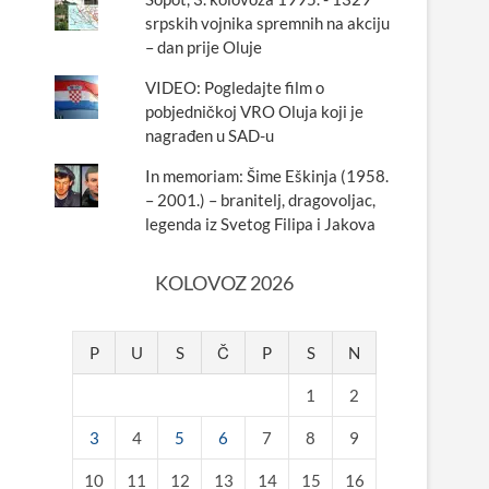
srpskih vojnika spremnih na akciju
– dan prije Oluje
VIDEO: Pogledajte film o
pobjedničkoj VRO Oluja koji je
nagrađen u SAD-u
In memoriam: Šime Eškinja (1958.
– 2001.) – branitelj, dragovoljac,
legenda iz Svetog Filipa i Jakova
KOLOVOZ 2026
P
U
S
Č
P
S
N
1
2
3
4
5
6
7
8
9
10
11
12
13
14
15
16