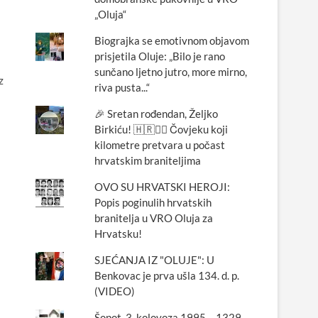
„Oluja“
Biograjka se emotivnom objavom
prisjetila Oluje: „Bilo je rano
sunčano ljetno jutro, more mirno,
z
riva pusta...“
🎉 Sretan rođendan, Željko
Birkiću! 🇭🇷🏃‍♂️ Čovjeku koji
kilometre pretvara u počast
hrvatskim braniteljima
OVO SU HRVATSKI HEROJI:
Popis poginulih hrvatskih
branitelja u VRO Oluja za
Hrvatsku!
SJEĆANJA IZ "OLUJE": U
Benkovac je prva ušla 134. d. p.
(VIDEO)
Šopot, 3. kolovoza 1995. - 1329