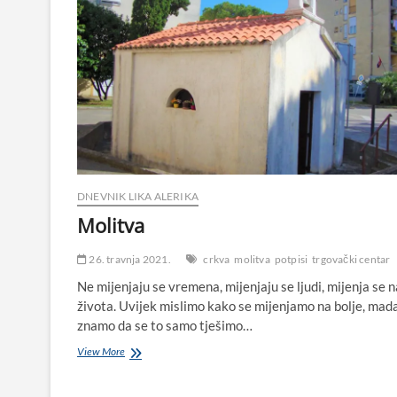
Crkva
u
Biogradu
na
Moru
iz
XVI
st.
posvećena
ovome
svecu
DNEVNIK LIKA ALERIKA
Molitva
26. travnja 2021.
crkva
molitva
potpisi
trgovački centar
Ne mijenjaju se vremena, mijenjaju se ljudi, mijenja se 
života. Uvijek mislimo kako se mijenjamo na bolje, mad
znamo da se to samo tješimo…
Molitva
View More