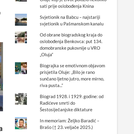
sati prije oslobođenja Knina
u
Svjetionik na Babcu – najstariji
svjetionik u Pašmanskom kanalu
Od obrane biogradskog kraja do
oslobođenja Benkovca: put 134.
domobranske pukovnije u VRO
„Oluja“
Biograjka se emotivnom objavom
prisjetila Oluje: „Bilo je rano
sunčano ljetno jutro, more mirno,
riva pusta...“
Biograd 1928. i 1929. godine: od
Radićeve smrti do
Šestosiječanjske diktature
In memoriam: Željko Baradić –
a
Brašo († 23. veljače 2025.)