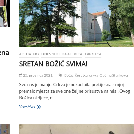
sveca,
branitelja
siromašnih
i
potlačenih,
posebno
štovanog
u
Dalmaciji,
ena
u
AKTUALNO
DNEVNIK LIKA ALERIKA
OKOLICA
XIX.
SRETAN BOŽIĆ SVIMA!
stoljeću
sagrađena
je
25. prosinca 2021.
Božić
čestitka
crkva
Općina Stankovci
crkva
Sve nas je manje. Crkva je nekad bila pretijesna, u njoj
premalo mjesta za sve one željne prisustva na misi. Ovog
Božića ni djece, ni…
SRETAN
View More
BOŽIĆ
SVIMA!