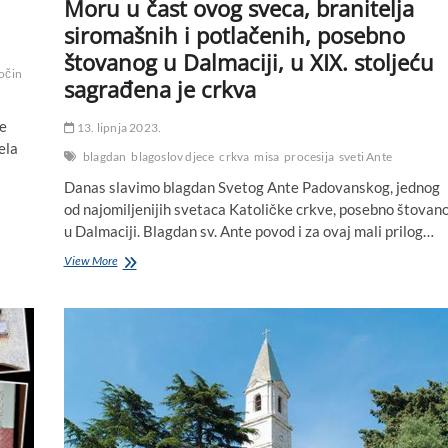
Moru u čast ovog sveca, branitelja
siromašnih i potlačenih, posebno
štovanog u Dalmaciji, u XIX. stoljeću
ločin
sagrađena je crkva
ge
13. lipnja 2023.
ela
blagdan
blagoslov djece
crkva
misa
procesija
sveti Ante
Danas slavimo blagdan Svetog Ante Padovanskog, jednog
od najomiljenijih svetaca Katoličke crkve, posebno štovan
u Dalmaciji. Blagdan sv. Ante povod i za ovaj mali prilog…
Blagdan
View More
je
svetog
Ante:
U
Biogradu
na
Moru
u
čast
ovog