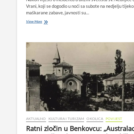
Vrani, koji se dogodio u noći sa subote na nedjelju tijek
maškarane zabave, javnosti su…
Vrana,
View More
maškare
i
nered:
dok
je
„samo
guranja“,
sve
je
u
redu?
AKTUALNO
KULTURA I TURIZAM
OKOLICA
POVIJEST
Ratni zločin u Benkovcu: „Australa