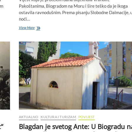
om
Pakoštanima, Biogradom na Moru i šire teško da je ikoga
ostavila ravnodušnim. Prema pisanju Slobodne Dalmacije, 
noći…
Kad
View More
se
izgubi
mjera:
tučnjava
kod
svetišta
u
Vrani
kao
ogledalo
društva
AKTUALNO
KULTURA I TURIZAM
POVIJEST
c“
Blagdan je svetog Ante: U Biogradu n