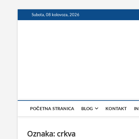
Skip
Subota, 08 kolovoza, 2026
to
content
POČETNA STRANICA
BLOG
KONTAKT
I
Oznaka:
crkva