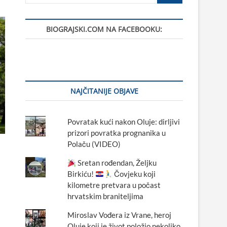
BIOGRAJSKI.COM NA FACEBOOKU:
NAJČITANIJE OBJAVE
Povratak kući nakon Oluje: dirljivi
prizori povratka prognanika u
Polaču (VIDEO)
Sretan rođendan, Željku
Birkiću!
Čovjeku koji
kilometre pretvara u počast
hrvatskim braniteljima
Miroslav Vođera iz Vrane, heroj
Oluje koji je život položio nekoliko