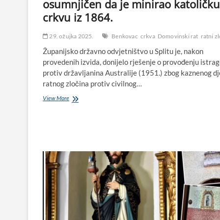
osumnjičen da je minirao katoličku
crkvu iz 1864.
29. ožujka 2025.
Benkovac
crkva
Domovinski rat
ratni z
Županijsko državno odvjetništvo u Splitu je, nakon
provedenih izvida, donijelo rješenje o provođenju istra
protiv državljanina Australije (1951.) zbog kaznenog dj
ratnog zločina protiv civilnog…
Ratni
View More
zločin
u
Benkovcu:
„Australac“
osumnjičen
da
je
minirao
katoličku
crkvu
iz
1864.