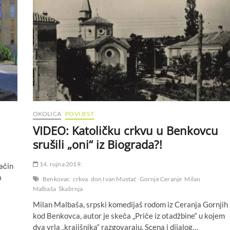
OKOLICA
POVIJEST
VIDEO: Katoličku crkvu u Benkovcu
srušili „oni“ iz Biograda?!
14. rujna 2019.
način
a
Benkovac
crkva
don Ivan Mustać
Gornje Ceranje
Milan
Malbaša
Škabrnja
Milan Malbaša, srpski komedijaš rodom iz Ceranja Gornjih
kod Benkovca, autor je skeča „Priče iz otadžbine“ u kojem
dva vrla „krajišnika“ razgovaraju. Scena i dijalog…