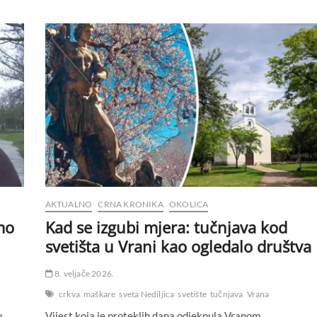
AKTUALNO
CRNA KRONIKA
OKOLICA
mo
Kad se izgubi mjera: tučnjava kod
svetišta u Vrani kao ogledalo društva
8. veljače 2026.
crkva
maškare
sveta Nediljica
svetište
tučnjava
Vrana
u
Vijest koja je proteklih dana odjeknula Vranom,