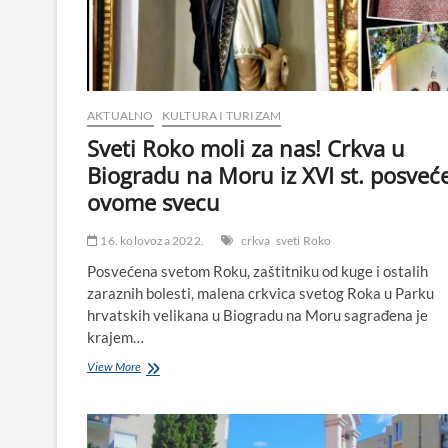
AKTUALNO
KULTURA I TURIZAM
Sveti Roko moli za nas! Crkva u
Biogradu na Moru iz XVI st. posveć
ovome svecu
16. kolovoza 2022.
crkva
sveti Roko
Posvećena svetom Roku, zaštitniku od kuge i ostalih
zaraznih bolesti, malena crkvica svetog Roka u Parku
hrvatskih velikana u Biogradu na Moru sagrađena je
krajem…
Sveti
View More
Roko
moli
za
nas!