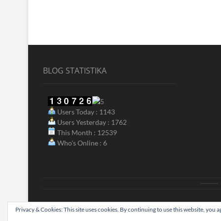
BLOG STATISTIKA
Users Today : 1143
Users Yesterday : 1762
This Month : 12539
Who's Online : 6
ak
Biograjski
Privacy & Cookies: This site uses cookies. By continuing to use this website, you ag
| Designed by:
Theme Freesia
|
WordPress
| © Copyright A