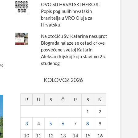
OVO SU HRVATSKI HEROJI:
Popis poginulih hrvatskih
branitelja u VRO Oluja za
Hrvatsku!
Na otočiću Sv. Katarina nasuprot
Biograda nalaze se ostaci crkve
posvećene svetoj Katarini
Aleksandrijskoj koju slavimo 25.
studenog
og
KOLOVOZ 2026
P
U
S
Č
P
S
N
1
2
3
4
5
6
7
8
9
10
11
12
13
14
15
16