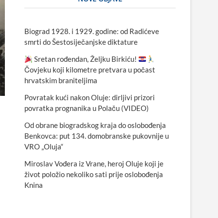
Biograd 1928. i 1929. godine: od Radićeve
smrti do Šestosiječanjske diktature
Sretan rođendan, Željku Birkiću!
Čovjeku koji kilometre pretvara u počast
hrvatskim braniteljima
Povratak kući nakon Oluje: dirljivi prizori
povratka prognanika u Polaču (VIDEO)
Od obrane biogradskog kraja do oslobođenja
Benkovca: put 134. domobranske pukovnije u
VRO „Oluja“
Miroslav Vođera iz Vrane, heroj Oluje koji je
život položio nekoliko sati prije oslobođenja
Knina