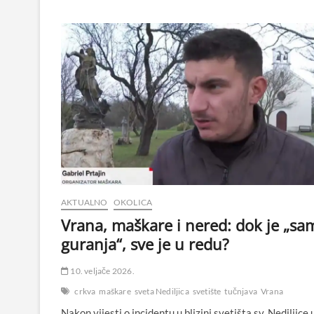
AKTUALNO
OKOLICA
Vrana, maškare i nered: dok je „sa
guranja“, sve je u redu?
10. veljače 2026.
crkva
maškare
sveta Nediljica
svetište
tučnjava
Vrana
Nakon vijesti o incidentu u blizini svetišta sv. Nediljice 