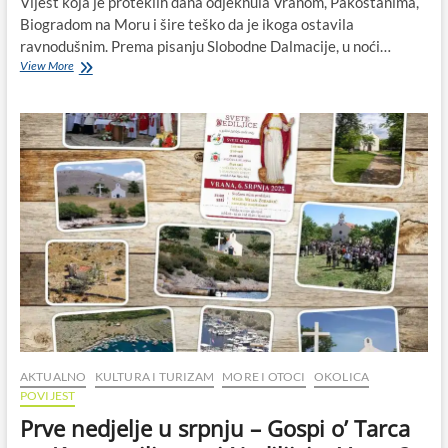
Vijest koja je proteklih dana odjeknula Vranom, Pakoštanima,
Biogradom na Moru i šire teško da je ikoga ostavila
ravnodušnim. Prema pisanju Slobodne Dalmacije, u noći…
Kad
View More
se
izgubi
mjera:
tučnjava
kod
svetišta
u
Vrani
kao
ogledalo
društva
AKTUALNO
KULTURA I TURIZAM
MORE I OTOCI
OKOLICA
POVIJEST
Prve nedjelje u srpnju – Gospi o’ Tarca