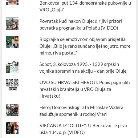
Benkovca: put 134. domobranske pukovnije u
VRO „Oluja“
Povratak kući nakon Oluje: dirljivi prizori
povratka prognanika u Polaču (VIDEO)
Biograjka se emotivnom objavom prisjetila
Oluje: „Bilo je rano sunčano ljetno jutro, more
mirno, riva pusta...“
Šopot, 3. kolovoza 1995. - 1329 srpskih
vojnika spremnih na akciju – dan prije Oluje
OVO SU HRVATSKI HEROJI: Popis poginulih
hrvatskih branitelja u VRO Oluja za
Hrvatsku!
Heroj Domovinskog rata Miroslav Vođera
zaslužuje spomenik u rodnoj Vrani
SJEĆANJA IZ "OLUJE": U Benkovac je prva
ušla 134. d. p. (VIDEO)