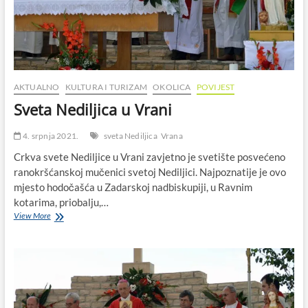
AKTUALNO
KULTURA I TURIZAM
OKOLICA
POVIJEST
Sveta Nediljica u Vrani
4. srpnja 2021.
sveta Nediljica
Vrana
Crkva svete Nediljice u Vrani zavjetno je svetište posvećeno
ranokršćanskoj mučenici svetoj Nediljici. Najpoznatije je ovo
mjesto hodočašća u Zadarskoj nadbiskupiji, u Ravnim
kotarima, priobalju,…
Sveta
View More
Nediljica
u
Vrani