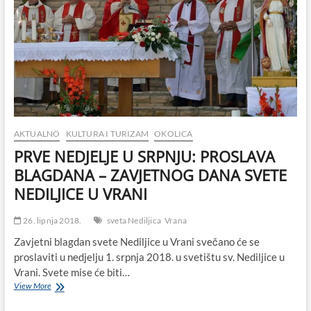
AKTUALNO
KULTURA I TURIZAM
OKOLICA
PRVE NEDJELJE U SRPNJU: PROSLAVA
BLAGDANA – ZAVJETNOG DANA SVETE
NEDILJICE U VRANI
26. lipnja 2018.
sveta Nediljica
Vrana
Zavjetni blagdan svete Nediljice u Vrani svečano će se
proslaviti u nedjelju 1. srpnja 2018. u svetištu sv. Nediljice u
Vrani. Svete mise će biti…
PRVE
View More
NEDJELJE
U