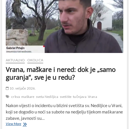
AKTUALNO
OKOLICA
Vrana, maškare i nered: dok je „samo
guranja“, sve je u redu?
10. veljače 2026.
crkva
maškare
sveta Nediljica
svetište
tučnjava
Vrana
Nakon vijesti o incidentu u blizini svetišta sv. Nediljice u Vrani,
koji se dogodio u noći sa subote na nedjelju tijekom maškarane
zabave, javnosti su…
Vrana,
View More
maškare