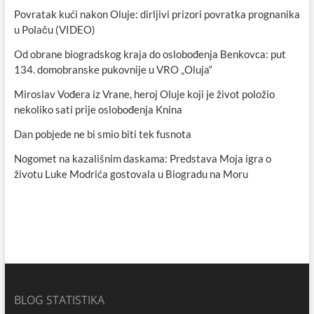
Povratak kući nakon Oluje: dirljivi prizori povratka prognanika
u Polaču (VIDEO)
Od obrane biogradskog kraja do oslobođenja Benkovca: put
134. domobranske pukovnije u VRO „Oluja“
Miroslav Vođera iz Vrane, heroj Oluje koji je život položio
nekoliko sati prije oslobođenja Knina
Dan pobjede ne bi smio biti tek fusnota
Nogomet na kazališnim daskama: Predstava Moja igra o
životu Luke Modrića gostovala u Biogradu na Moru
BLOG STATISTIKA