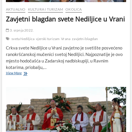
AKTUALNO
KULTURA I TURIZAM
OKOLICA
Zavjetni blagdan svete Nediljice u Vrani
3. srpnja 2022.
sveta Nediljica
vjerski turizam
Vrana
zavjetni blagdan
Crkva svete Nediljice u Vrani zavjetno je svetište posvećeno
ranokršćanskoj mučenici svetoj Nediljici. Najpoznatije je ovo
mjesto hodočašća u Zadarskoj nadbiskupiji, u Ravnim
kotarima, priobalju,…
Zavjetni
View More
blagdan
svete
Nediljice
u
Vrani