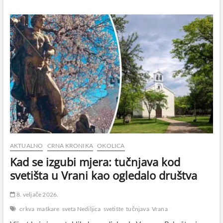
i
nered:
dok
je
„samo
guranja“,
sve
je
u
redu?
AKTUALNO
CRNA KRONIKA
OKOLICA
Kad se izgubi mjera: tučnjava kod
svetišta u Vrani kao ogledalo društva
8. veljače 2026.
crkva
maškare
sveta Nediljica
svetište
tučnjava
Vrana