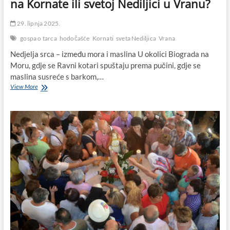
na Kornate ili svetoj Nediljici u Vranu?
29. lipnja 2025.
gospa o tarca
hodočašće
Kornati
sveta Nediljica
Vrana
Nedjelja srca – između mora i maslina U okolici Biograda na
Moru, gdje se Ravni kotari spuštaju prema pučini, gdje se
maslina susreće s barkom,…
Prve
View More
nedjelje
u
srpnju
–
Gospi
o’
Tarca
na
Kornate
ili
svetoj
Nediljici
u
Vranu?