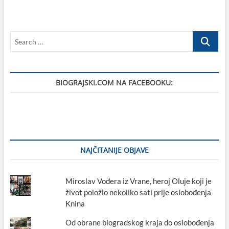
SRPNJU:
PROSLAVA
BLAGDANA
Search
–
ZAVJETNOG
…
DANA
SVETE
NEDILJICE
BIOGRAJSKI.COM NA FACEBOOKU:
U
VRANI
NAJČITANIJE OBJAVE
Miroslav Vođera iz Vrane, heroj Oluje koji je
život položio nekoliko sati prije oslobođenja
Knina
Od obrane biogradskog kraja do oslobođenja