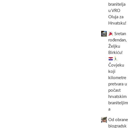
branitelja
u VRO
Oluja za
Hrvatsku!
Sretan
rođendan,
Željku
Birkiću!
Čovjeku
koji
kilometre
pretvara u
počast
hrvatskim
braniteljim
a
Od obrane
biogradsk