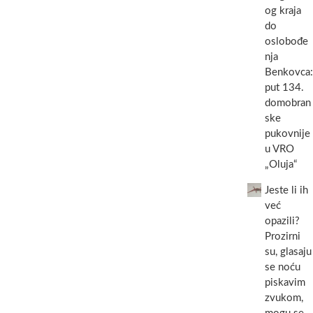
og kraja
do
oslobođe
nja
Benkovca:
put 134.
domobran
ske
pukovnije
u VRO
„Oluja“
Jeste li ih
već
opazili?
Prozirni
su, glasaju
se noću
piskavim
zvukom,