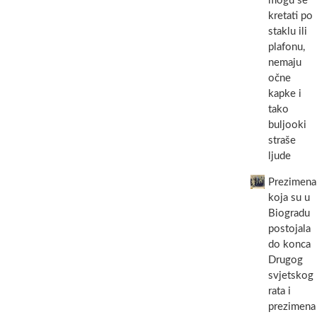
mogu se
kretati po
staklu ili
plafonu,
nemaju
očne
kapke i
tako
buljooki
straše
ljude
Prezimena
koja su u
Biogradu
postojala
do konca
Drugog
svjetskog
rata i
prezimena