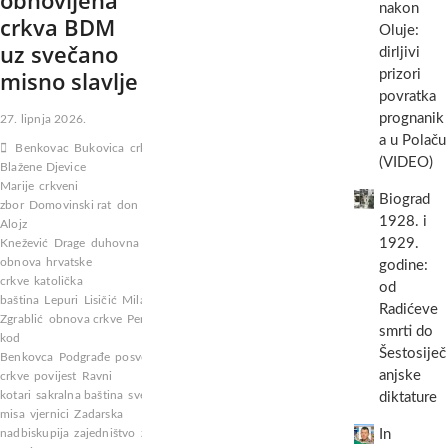
obnovljena
nakon
crkva BDM
Oluje:
uz svečano
dirljivi
misno slavlje
prizori
povratka
prognanik
27. lipnja 2026.
a u Polaču
Benkovac
Bukovica
crkva
(VIDEO)
Blažene Djevice
Marije
crkveni
Biograd
zbor
Domovinski rat
don
1928. i
Alojz
1929.
Knežević
Drage
duhovna
obnova
hrvatske
godine:
crkve
katolička
od
baština
Lepuri
Lisičić
Milan
Radićeve
Zgrablić
obnova crkve
Perušić
smrti do
kod
Šestosiječ
Benkovca
Podgrađe
posveta
anjske
crkve
povijest
Ravni
kotari
sakralna baština
sveta
diktature
misa
vjernici
Zadarska
nadbiskupija
zajedništvo
župa
In