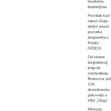
hrvatskim
braniteljima
Povratak kući
nakon Oluje:
dirljivi prizori
povratka
prognanika u
Polaču
(VIDEO)
Od obrane
biogradskog
kraja do
oslobođenja
Benkovca: put
134.
domobranske
pukovnije u
VRO „Oluja“
Miroslav