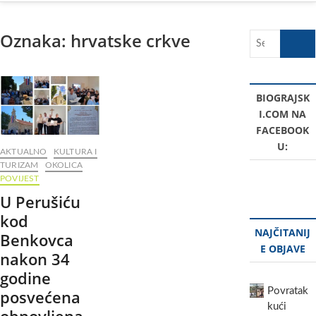
Oznaka:
hrvatske crkve
Search
…
BIOGRAJSK
I.COM NA
FACEBOOK
U:
AKTUALNO
KULTURA I
TURIZAM
OKOLICA
POVIJEST
U Perušiću
kod
NAJČITANIJ
Benkovca
E OBJAVE
nakon 34
godine
Povratak
posvećena
kući