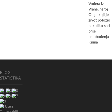
Vođera iz
Vrane, heroj
Oluje koji je
život položio
nekoliko sati
prije
oslobođenja
Knina
BLOG
STATISTIKA
Users