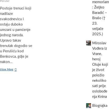
Perušić
memoriam
: Željko
Postoje trenuci koji
Baradić –
nadilaze
Brašo (†
svakodnevicu i
23.
ostaju duboko
veljače
urezani u pamćenje
2025.)
jednog naroda.
Upravo takav
Miroslav
trenutak dogodio se
Vođera iz
u Perušiću kod
Vrane,
Benkovca, gdje je
heroj
nakon…
Oluje koji
U
View More
je život
Perušiću
položio
kod
nekoliko
Benkovca
sati prije
nakon
34
oslobođe
godine
nja Knina
posvećena
obnovljena
Biograjka
crkva