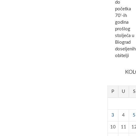
do
početka
70'-ih
godina
prošlog
stoljeća u
Biograd
doseljenih
obitelji
KOL
P
U
S
3
4
5
10
11
1