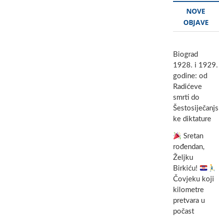
NOVE
OBJAVE
Biograd
1928. i 1929.
godine: od
Radićeve
smrti do
Šestosiječanjs
ke diktature
Sretan
rođendan,
Željku
Birkiću!
Čovjeku koji
kilometre
pretvara u
počast