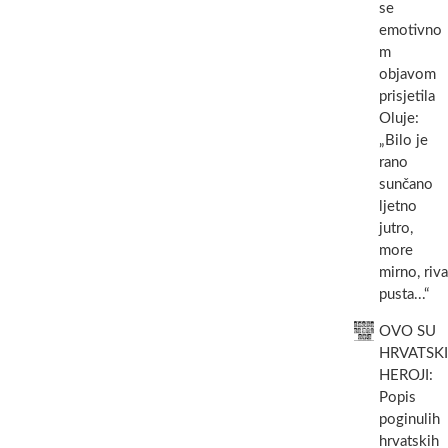
se
BDM
emotivno
uz
m
svečano
misno
objavom
slavlje
prisjetila
Oluje:
„Bilo je
rano
sunčano
ljetno
jutro,
more
mirno, riva
pusta...“
OVO SU
HRVATSKI
HEROJI:
Popis
poginulih
hrvatskih