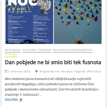
AKTUALNO
KULTURA I TURIZAM
POLITIKA I GOSPODARSTVO
POVIJEST
Dan pobjede ne bi smio biti tek fusnota
3. kolovoza 2026.
Biogradska noć
Hirošima
Nagasaki
VRO Oluja
Ako možemo jasno komunicirati obilježavanje svjetskih
povijesnih događaja, zašto jednako jasno ne ističemo Dan
pobjede i domovinske zahvalnosti, Dan hrvatskih branitelja i
značenje 5. kolovoza?…
Dan
View More
pobjede