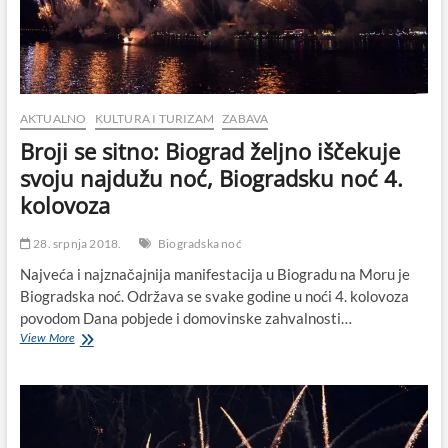
AKTUALNO
KULTURA I TURIZAM
ZABAVA
Broji se sitno: Biograd željno iščekuje
svoju najdužu noć, Biogradsku noć 4.
kolovoza
28. srpnja 2018.
Biogradska noć
Najveća i najznačajnija manifestacija u Biogradu na Moru je
Biogradska noć. Održava se svake godine u noći 4. kolovoza
povodom Dana pobjede i domovinske zahvalnosti…
Broji
View More
se
sitno:
Biograd
željno
iščekuje
svoju