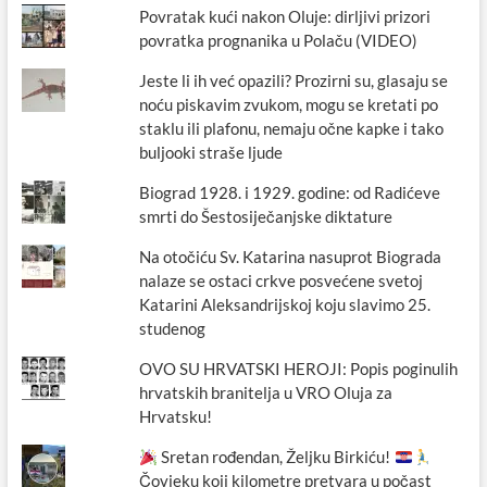
Povratak kući nakon Oluje: dirljivi prizori
povratka prognanika u Polaču (VIDEO)
Jeste li ih već opazili? Prozirni su, glasaju se
noću piskavim zvukom, mogu se kretati po
staklu ili plafonu, nemaju očne kapke i tako
buljooki straše ljude
Biograd 1928. i 1929. godine: od Radićeve
smrti do Šestosiječanjske diktature
Na otočiću Sv. Katarina nasuprot Biograda
nalaze se ostaci crkve posvećene svetoj
Katarini Aleksandrijskoj koju slavimo 25.
studenog
OVO SU HRVATSKI HEROJI: Popis poginulih
hrvatskih branitelja u VRO Oluja za
Hrvatsku!
Sretan rođendan, Željku Birkiću!
Čovjeku koji kilometre pretvara u počast