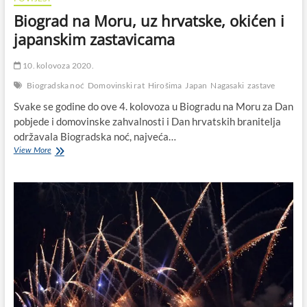
Biograd na Moru, uz hrvatske, okićen i
japanskim zastavicama
10. kolovoza 2020.
Biogradska noć
Domovinski rat
Hirošima
Japan
Nagasaki
zastave
Svake se godine do ove 4. kolovoza u Biogradu na Moru za Dan
pobjede i domovinske zahvalnosti i Dan hrvatskih branitelja
održavala Biogradska noć, najveća…
Biograd
View More
na
Moru,
uz
hrvatske,
okićen
i
japanskim
zastavicama