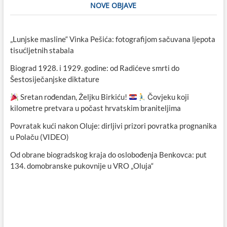
NOVE OBJAVE
„Lunjske masline“ Vinka Pešića: fotografijom sačuvana ljepota
tisućljetnih stabala
Biograd 1928. i 1929. godine: od Radićeve smrti do
Šestosiječanjske diktature
Sretan rođendan, Željku Birkiću!
Čovjeku koji
kilometre pretvara u počast hrvatskim braniteljima
Povratak kući nakon Oluje: dirljivi prizori povratka prognanika
u Polaču (VIDEO)
Od obrane biogradskog kraja do oslobođenja Benkovca: put
134. domobranske pukovnije u VRO „Oluja“