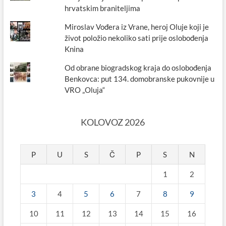
hrvatskim braniteljima
Miroslav Vođera iz Vrane, heroj Oluje koji je
život položio nekoliko sati prije oslobođenja
Knina
Od obrane biogradskog kraja do oslobođenja
Benkovca: put 134. domobranske pukovnije u
VRO „Oluja“
KOLOVOZ 2026
P
U
S
Č
P
S
N
1
2
3
4
5
6
7
8
9
10
11
12
13
14
15
16