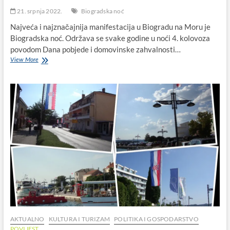
21. srpnja 2022.
Biogradska noć
Najveća i najznačajnija manifestacija u Biogradu na Moru je
Biogradska noć. Održava se svake godine u noći 4. kolovoza
povodom Dana pobjede i domovinske zahvalnosti…
„Biogradska
View More
noć“
se
vraća
kući!
AKTUALNO
KULTURA I TURIZAM
POLITIKA I GOSPODARSTVO
POVIJEST