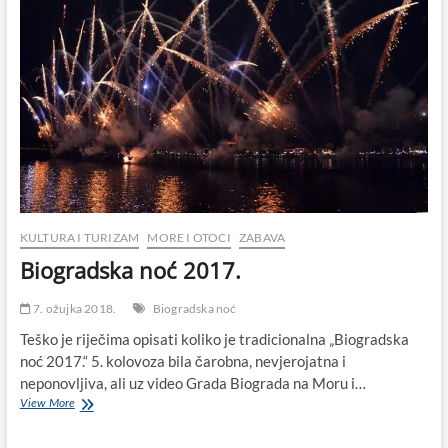
najdužu
noć,
Biogradsku
noć
4.
kolovoza
KULTURA I TURIZAM
MORE I OTOCI
ZABAVA
Biogradska noć 2017.
7. ožujka 2018.
Biogradska noć
Teško je riječima opisati koliko je tradicionalna „Biogradska
noć 2017.“ 5. kolovoza bila čarobna, nevjerojatna i
neponovljiva, ali uz video Grada Biograda na Moru i…
Biogradska
View More
noć
2017.