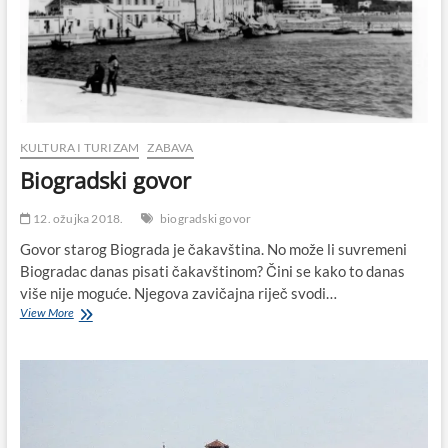
KULTURA I TURIZAM
ZABAVA
Biogradski govor
12. ožujka 2018.
biogradski govor
Govor starog Biograda je čakavština. No može li suvremeni
Biogradac danas pisati čakavštinom? Čini se kako to danas
više nije moguće. Njegova zavičajna riječ svodi…
Biogradski
View More
govor