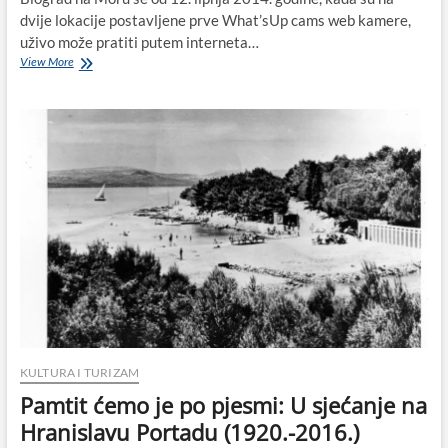
dvije lokacije postavljene prve What’sUp cams web kamere,
uživo može pratiti putem interneta…
Big
View More
Brother
is
watching
you:
Uživo
iz
Biograda
na
Moru
putem
web
kamera!
KULTURA I TURIZAM
Pamtit ćemo je po pjesmi: U sjećanje na
Hranislavu Portadu (1920.-2016.)