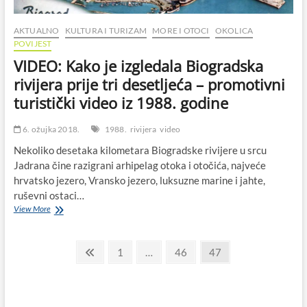
AKTUALNO
KULTURA I TURIZAM
MORE I OTOCI
OKOLICA
POVIJEST
VIDEO: Kako je izgledala Biogradska
rivijera prije tri desetljeća – promotivni
turistički video iz 1988. godine
6. ožujka 2018.
1988.
rivijera
video
Nekoliko desetaka kilometara Biogradske rivijere u srcu
Jadrana čine razigrani arhipelag otoka i otočića, najveće
hrvatsko jezero, Vransko jezero, luksuzne marine i jahte,
ruševni ostaci…
VIDEO:
View More
Kako
je
Paginacija
izgledala
Previous
Page
Page
Page
1
…
46
47
Biogradska
page
objava
rivijera
prije
tri
desetljeća