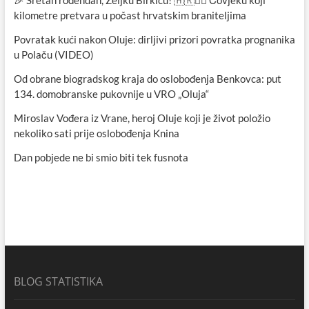
🎉 Sretan rođendan, Željku Birkiću! 🇭🇷🏃‍♂️ Čovjeku koji
kilometre pretvara u počast hrvatskim braniteljima
Povratak kući nakon Oluje: dirljivi prizori povratka prognanika
u Polaču (VIDEO)
Od obrane biogradskog kraja do oslobođenja Benkovca: put
134. domobranske pukovnije u VRO „Oluja“
Miroslav Vođera iz Vrane, heroj Oluje koji je život položio
nekoliko sati prije oslobođenja Knina
Dan pobjede ne bi smio biti tek fusnota
BLOG STATISTIKA