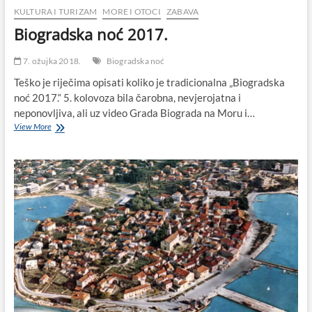
KULTURA I TURIZAM
MORE I OTOCI
ZABAVA
Biogradska noć 2017.
7. ožujka 2018.
Biogradska noć
Teško je riječima opisati koliko je tradicionalna „Biogradska
noć 2017.“ 5. kolovoza bila čarobna, nevjerojatna i
neponovljiva, ali uz video Grada Biograda na Moru i…
Biogradska
View More
noć
2017.