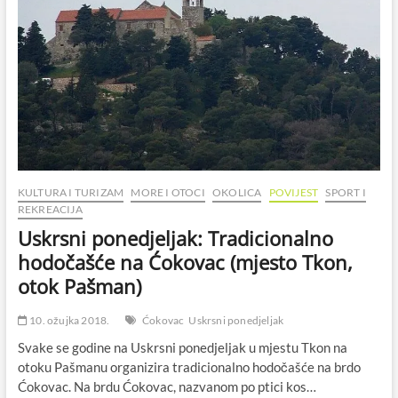
KULTURA I TURIZAM
MORE I OTOCI
OKOLICA
POVIJEST
SPORT I
REKREACIJA
Uskrsni ponedjeljak: Tradicionalno
hodočašće na Ćokovac (mjesto Tkon,
otok Pašman)
10. ožujka 2018.
Ćokovac
Uskrsni ponedjeljak
Svake se godine na Uskrsni ponedjeljak u mjestu Tkon na
otoku Pašmanu organizira tradicionalno hodočašće na brdo
Ćokovac. Na brdu Ćokovac, nazvanom po ptici kos…