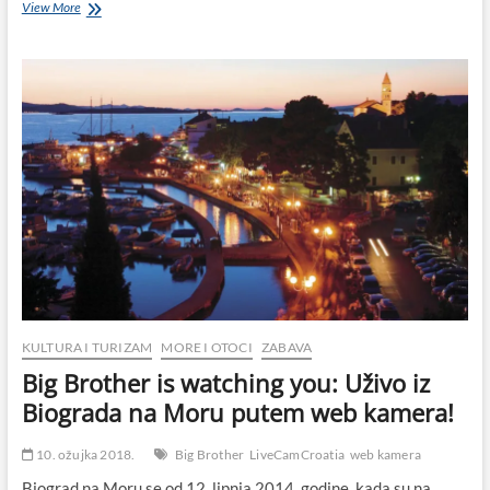
Uskrsni
View More
ponedjeljak:
Tradicionalno
hodočašće
na
Ćokovac
(mjesto
Tkon,
otok
Pašman)
KULTURA I TURIZAM
MORE I OTOCI
ZABAVA
Big Brother is watching you: Uživo iz
Biograda na Moru putem web kamera!
10. ožujka 2018.
Big Brother
LiveCamCroatia
web kamera
Biograd na Moru se od 12. lipnja 2014. godine, kada su na