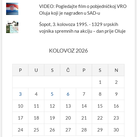
VIDEO: Pogledajte film o pobjedničkoj VRO
Oluja koji je nagrađen u SAD-u
Šopot, 3. kolovoza 1995. - 1329 srpskih
vojnika spremnih na akciju – dan prije Oluje
KOLOVOZ 2026
P
U
S
Č
P
S
N
1
2
3
4
5
6
7
8
9
10
11
12
13
14
15
16
17
18
19
20
21
22
23
24
25
26
27
28
29
30