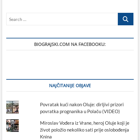
–
promotivni
Search
turistički
video
…
iz
1988.
godine
BIOGRAJSKI.COM NA FACEBOOKU:
NAJČITANIJE OBJAVE
Povratak kući nakon Oluje: dirljivi prizori
povratka prognanika u Polaču (VIDEO)
Miroslav Vođera iz Vrane, heroj Oluje koji je
život položio nekoliko sati prije oslobođenja
Knina