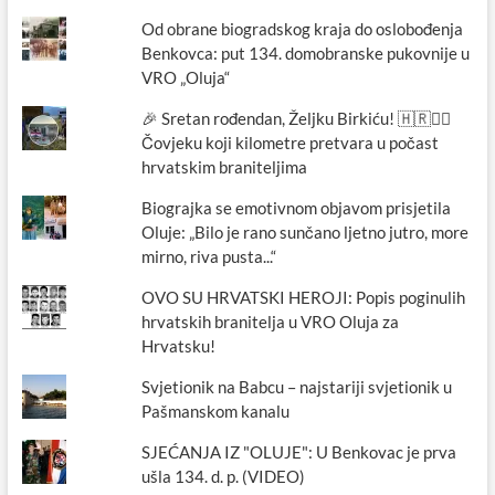
Od obrane biogradskog kraja do oslobođenja
Benkovca: put 134. domobranske pukovnije u
VRO „Oluja“
🎉 Sretan rođendan, Željku Birkiću! 🇭🇷🏃‍♂️
Čovjeku koji kilometre pretvara u počast
hrvatskim braniteljima
Biograjka se emotivnom objavom prisjetila
Oluje: „Bilo je rano sunčano ljetno jutro, more
mirno, riva pusta...“
OVO SU HRVATSKI HEROJI: Popis poginulih
hrvatskih branitelja u VRO Oluja za
Hrvatsku!
Svjetionik na Babcu – najstariji svjetionik u
Pašmanskom kanalu
SJEĆANJA IZ "OLUJE": U Benkovac je prva
ušla 134. d. p. (VIDEO)