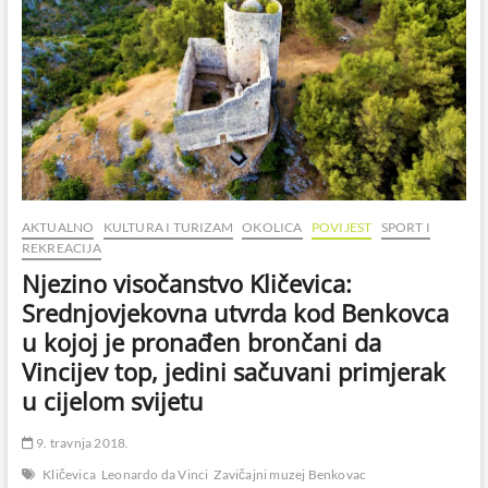
AKTUALNO
KULTURA I TURIZAM
OKOLICA
POVIJEST
SPORT I
REKREACIJA
Njezino visočanstvo Kličevica:
Srednjovjekovna utvrda kod Benkovca
u kojoj je pronađen brončani da
Vincijev top, jedini sačuvani primjerak
u cijelom svijetu
9. travnja 2018.
Kličevica
Leonardo da Vinci
Zavičajni muzej Benkovac