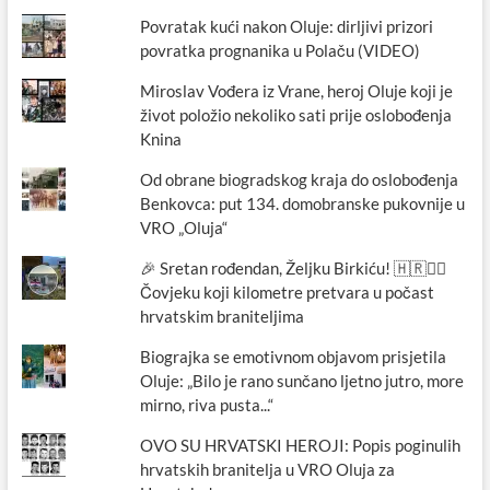
Povratak kući nakon Oluje: dirljivi prizori
povratka prognanika u Polaču (VIDEO)
Miroslav Vođera iz Vrane, heroj Oluje koji je
život položio nekoliko sati prije oslobođenja
Knina
Od obrane biogradskog kraja do oslobođenja
Benkovca: put 134. domobranske pukovnije u
VRO „Oluja“
🎉 Sretan rođendan, Željku Birkiću! 🇭🇷🏃‍♂️
Čovjeku koji kilometre pretvara u počast
hrvatskim braniteljima
Biograjka se emotivnom objavom prisjetila
Oluje: „Bilo je rano sunčano ljetno jutro, more
mirno, riva pusta...“
OVO SU HRVATSKI HEROJI: Popis poginulih
hrvatskih branitelja u VRO Oluja za