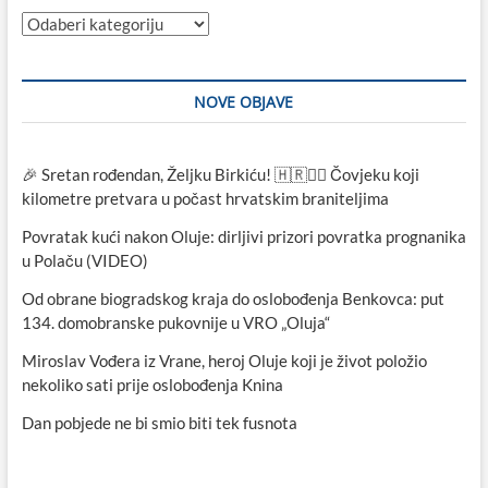
Kategorije
NOVE OBJAVE
🎉 Sretan rođendan, Željku Birkiću! 🇭🇷🏃‍♂️ Čovjeku koji
kilometre pretvara u počast hrvatskim braniteljima
Povratak kući nakon Oluje: dirljivi prizori povratka prognanika
u Polaču (VIDEO)
Od obrane biogradskog kraja do oslobođenja Benkovca: put
134. domobranske pukovnije u VRO „Oluja“
Miroslav Vođera iz Vrane, heroj Oluje koji je život položio
nekoliko sati prije oslobođenja Knina
Dan pobjede ne bi smio biti tek fusnota