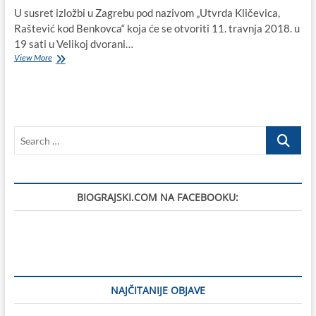
U susret izložbi u Zagrebu pod nazivom „Utvrda Kličevica,
Raštević kod Benkovca“ koja će se otvoriti 11. travnja 2018. u
19 sati u Velikoj dvorani…
Njezino
View More
visočanstvo
Kličevica:
Srednjovjekovna
utvrda
kod
Search
Benkovca
u
…
kojoj
je
pronađen
BIOGRAJSKI.COM NA FACEBOOKU:
brončani
da
Vincijev
top,
jedini
sačuvani
primjerak
u
NAJČITANIJE OBJAVE
cijelom
svijetu