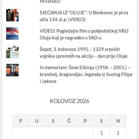
Hrvatsku!
SJEĆANJA IZ "OLUJE": U Benkovac je prva
ušla 134. d. p. (VIDEO)
VIDEO: Pogledajte film o pobjedničkoj VRO
Oluja koji je nagrađen u SAD-u
Šopot, 3. kolovoza 1995. - 1329 srpskih
vojnika spremnih na akciju – dan prije Oluje
In memoriam: Šime Eškinja (1958. – 2001.) –
branitelj, dragovoljac, legenda iz Svetog Filipa
i Jakova
KOLOVOZ 2026
P
U
S
Č
P
S
N
1
2