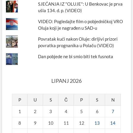
SJEĆANJA IZ "OLUJE": U Benkovac je prva
ušla 134. d. p. (VIDEO)
VIDEO: Pogledajte film o pobjedničkoj VRO
Oluja koji je nagrađen u SAD-u
Povratak kući nakon Oluje: dirljivi prizori
povratka prognanika u Polaču (VIDEO)
Dan pobjede ne bi smio biti tek fusnota
LIPANJ 2026
P
U
S
Č
P
S
N
1
2
3
4
5
6
7
8
9
10
11
12
13
14