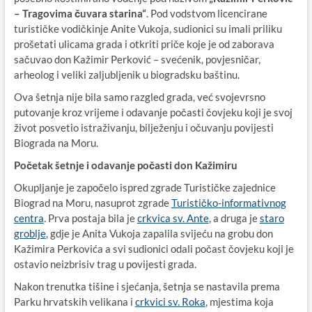
– Tragovima čuvara starina“
. Pod vodstvom licencirane
turističke vodičkinje Anite Vukoja, sudionici su imali priliku
prošetati ulicama grada i otkriti priče koje je od zaborava
sačuvao don Kažimir Perković – svećenik, povjesničar,
arheolog i veliki zaljubljenik u biogradsku baštinu.
Ova šetnja nije bila samo razgled grada, već svojevrsno
putovanje kroz vrijeme i odavanje počasti čovjeku koji je svoj
život posvetio istraživanju, bilježenju i očuvanju povijesti
Biograda na Moru.
Početak šetnje i odavanje počasti don Kažimiru
Okupljanje je započelo ispred zgrade Turističke zajednice
Biograd na Moru, nasuprot zgrade
Turističko-informativnog
centra
. Prva postaja bila je
crkvica sv. Ante
, a druga je
staro
groblje
, gdje je Anita Vukoja zapalila svijeću na grobu don
Kažimira Perkovića a svi sudionici odali počast čovjeku koji je
ostavio neizbrisiv trag u povijesti grada.
Nakon trenutka tišine i sjećanja, šetnja se nastavila prema
Parku hrvatskih velikana i
crkvici sv. Roka
, mjestima koja