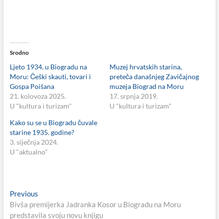
Srodno
Ljeto 1934. u Biogradu na
Muzej hrvatskih starina,
Moru: Češki skauti, tovari i
preteča današnjeg Zavičajnog
Gospa Poišana
muzeja Biograd na Moru
21. kolovoza 2025.
17. srpnja 2019.
U "kultura i turizam"
U "kultura i turizam"
Kako su se u Biogradu čuvale
starine 1935. godine?
3. siječnja 2024.
U "aktualno"
Navigacija
Previous
Previous
post:
Bivša premijerka Jadranka Kosor u Biogradu na Moru
objava
predstavila svoju novu knjigu