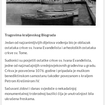
Tragovima kraljevskog Biograda
Jedan od najzanimljivijih dijelova vođenja bio je obilazak
ostataka crkve sv. Ivana Evanđelista i arheoloških ostataka
crkve sv. Tome.
Sudionici su posjetili ostatke crkve sv. Ivana Evanđelista,
jedne od najznačajnijih srednjovjekovnih građevina u gradu.
Crkva je posvećena 1076. godine i pripadala je muškom
benediktinskom samostanu također povezanom s kraljem
Petrom Krešimirom IV.
Sačuvani zidovi i danas svjedoče o nekadašnjoj
monumentalnoj trobrodnoj bazilici čija je unutrašnjost bila
ukrašena freskama.