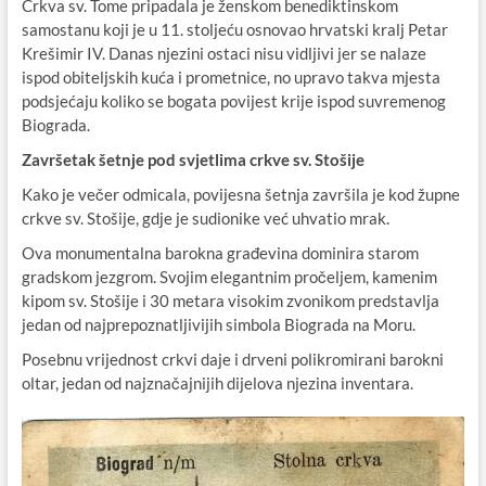
Crkva sv. Tome pripadala je ženskom benediktinskom
samostanu koji je u 11. stoljeću osnovao hrvatski kralj Petar
Krešimir IV. Danas njezini ostaci nisu vidljivi jer se nalaze
ispod obiteljskih kuća i prometnice, no upravo takva mjesta
podsjećaju koliko se bogata povijest krije ispod suvremenog
Biograda.
Završetak šetnje pod svjetlima crkve sv. Stošije
Kako je večer odmicala, povijesna šetnja završila je kod župne
crkve sv. Stošije, gdje je sudionike već uhvatio mrak.
Ova monumentalna barokna građevina dominira starom
gradskom jezgrom. Svojim elegantnim pročeljem, kamenim
kipom sv. Stošije i 30 metara visokim zvonikom predstavlja
jedan od najprepoznatljivijih simbola Biograda na Moru.
Posebnu vrijednost crkvi daje i drveni polikromirani barokni
oltar, jedan od najznačajnijih dijelova njezina inventara.