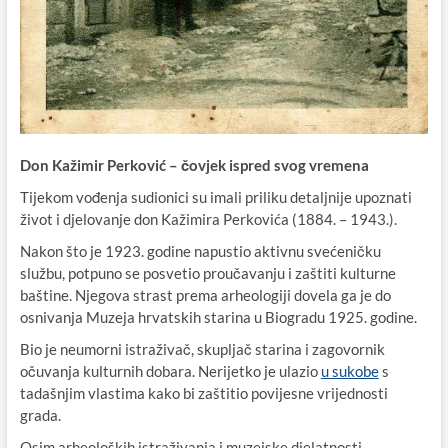
Don Kažimir Perković – čovjek ispred svog vremena
Tijekom vođenja sudionici su imali priliku detaljnije upoznati
život i djelovanje don Kažimira Perkovića (1884. – 1943.).
Nakon što je 1923. godine napustio aktivnu svećeničku
službu, potpuno se posvetio proučavanju i zaštiti kulturne
baštine. Njegova strast prema arheologiji dovela ga je do
osnivanja Muzeja hrvatskih starina u Biogradu 1925. godine.
Bio je neumorni istraživač, skupljač starina i zagovornik
očuvanja kulturnih dobara. Nerijetko je ulazio
u sukobe
s
tadašnjim vlastima kako bi zaštitio povijesne vrijednosti
grada.
Osim arheoloških istraživanja i muzejske djelatnosti,