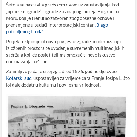
Šetnja se nastavila gradskom rivom uz zaustavljanje kod
„općinske zgrade“ i zgrade Zavičajnog muzeja Biograd na
Moru, koji je trenutno zatvoren zbog opsežne obnove i
prenamjene u budući Interpretacijski centar
„Blago
potopljenog broda“
.
Projekt uključuje obnovu povijesne zgrade, modernizaciju
izložbenih prostora te uvođenje suvremenih multimedijskih
sadržaja koji će posjetiteljima omogućiti novo iskustvo
upoznavanja baštine.
Zanimljivo je da je u toj zgradi od 1876. godine djelovao
Kotarski sud
, uspostavljen za vrijeme cara Franje Josipa I., što
joj daje dodatnu kulturnu i povijesnu vrijednost.