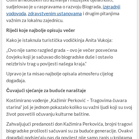
sudjelovao je u raspravama o razvoju Biograda,
izgradnji
vodovoda
,
zdravstvenim ustanovama
i drugim pitanjima
važnim za lokalnu zajednicu.
Riječi koje najbolje opisuju večer
Kako je istaknula turistička vodičkinja Anita Vukoja:
„Ovo nije samo razgled grada – ovo je večer posvećena
čovjeku koji je sačuvao dio biogradske duše i ostavio
neizbrisiv trag u povijesti našega kraja.“
Upravo je ta misao najbolje opisala atmosferu cijelog
događaja.
Čuvajući sjećanje za buduće naraštaje
Kostimirano vođenje „Kažimir Perković – Tragovima čuvara
starina“ još je jednom pokazalo koliko su važni ljudi koji su svoj
život posvetili očuvanju kulturne baštine.
Zahvaljujući predanosti don Kažimira Perkovića, brojni tragovi
biogradske prošlosti sačuvani su za buduće generacije. Ovakvi
događaji podsjećaju nas da povijest nije samo zapis u knjigama