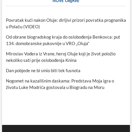
NOVE OBJAVE
Povratak kući nakon Oluje: dirljivi prizori povratka prognanika
u Polaču (VIDEO)
Od obrane biogradskog kraja do oslobođenja Benkovca: put
134. domobranske pukovnije u VRO „Oluja“
Miroslav Vođera iz Vrane, heroj Oluje koji je život položio
nekoliko sati prije oslobođenja Knina
Dan pobjede ne bi smio biti tek fusnota
Nogomet na kazališnim daskama: Predstava Moja igra o
životu Luke Modrića gostovala u Biogradu na Moru