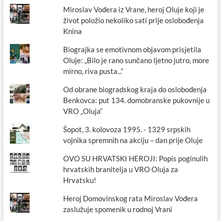
Miroslav Vođera iz Vrane, heroj Oluje koji je
život položio nekoliko sati prije oslobođenja
Knina
Biograjka se emotivnom objavom prisjetila
Oluje: „Bilo je rano sunčano ljetno jutro, more
mirno, riva pusta...“
Od obrane biogradskog kraja do oslobođenja
Benkovca: put 134. domobranske pukovnije u
VRO „Oluja“
Šopot, 3. kolovoza 1995. - 1329 srpskih
vojnika spremnih na akciju – dan prije Oluje
OVO SU HRVATSKI HEROJI: Popis poginulih
hrvatskih branitelja u VRO Oluja za
Hrvatsku!
Heroj Domovinskog rata Miroslav Vođera
zaslužuje spomenik u rodnoj Vrani