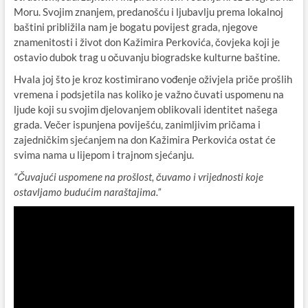
Moru. Svojim znanjem, predanošću i ljubavlju prema lokalnoj
baštini približila nam je bogatu povijest grada, njegove
znamenitosti i život don Kažimira Perkovića, čovjeka koji je
ostavio dubok trag u očuvanju biogradske kulturne baštine.
Hvala joj što je kroz kostimirano vođenje oživjela priče prošlih
vremena i podsjetila nas koliko je važno čuvati uspomenu na
ljude koji su svojim djelovanjem oblikovali identitet našega
grada. Večer ispunjena poviješću, zanimljivim pričama i
zajedničkim sjećanjem na don Kažimira Perkovića ostat će
svima nama u lijepom i trajnom sjećanju.
“Čuvajući uspomene na prošlost, čuvamo i vrijednosti koje
ostavljamo budućim naraštajima.”