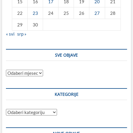
15
16
17
18
19
20
21
22
23
24
25
26
27
28
29
30
« svi
srp »
SVE OBJAVE
Sve
objave
KATEGORIJE
Kategorije