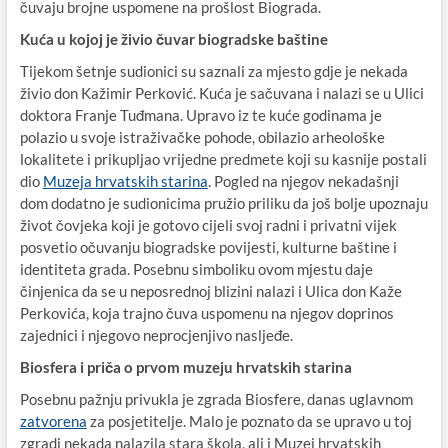
čuvaju brojne uspomene na prošlost Biograda.
Kuća u kojoj je živio čuvar biogradske baštine
Tijekom šetnje sudionici su saznali za mjesto gdje je nekada
živio don Kažimir Perković. Kuća je sačuvana i nalazi se u Ulici
doktora Franje Tuđmana. Upravo iz te kuće godinama je
polazio u svoje istraživačke pohode, obilazio arheološke
lokalitete i prikupljao vrijedne predmete koji su kasnije postali
dio
Muzeja hrvatskih starina
. Pogled na njegov nekadašnji
dom dodatno je sudionicima pružio priliku da još bolje upoznaju
život čovjeka koji je gotovo cijeli svoj radni i privatni vijek
posvetio očuvanju biogradske povijesti, kulturne baštine i
identiteta grada. Posebnu simboliku ovom mjestu daje
činjenica da se u neposrednoj blizini nalazi i Ulica don Kaže
Perkovića, koja trajno čuva uspomenu na njegov doprinos
zajednici i njegovo neprocjenjivo nasljeđe.
Biosfera i priča o prvom muzeju hrvatskih starina
Posebnu pažnju privukla je zgrada Biosfere, danas uglavnom
zatvorena
za posjetitelje. Malo je poznato da se upravo u toj
zgradi nekada nalazila stara škola, ali i Muzej hrvatskih