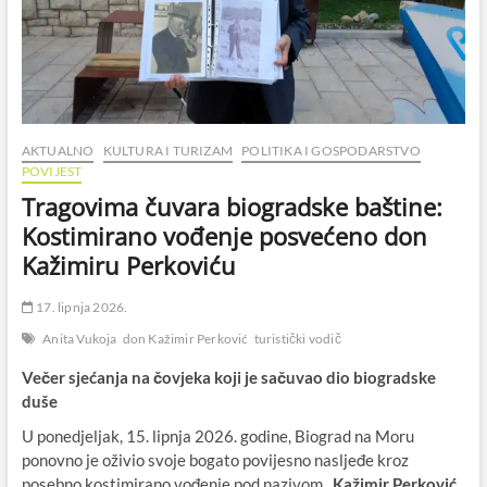
AKTUALNO
KULTURA I TURIZAM
POLITIKA I GOSPODARSTVO
POVIJEST
Tragovima čuvara biogradske baštine:
Kostimirano vođenje posvećeno don
Kažimiru Perkoviću
17. lipnja 2026.
Anita Vukoja
don Kažimir Perković
turistički vodič
Večer sjećanja na čovjeka koji je sačuvao dio biogradske
duše
U ponedjeljak, 15. lipnja 2026. godine, Biograd na Moru
ponovno je oživio svoje bogato povijesno nasljeđe kroz
posebno kostimirano vođenje pod nazivom
„Kažimir Perković