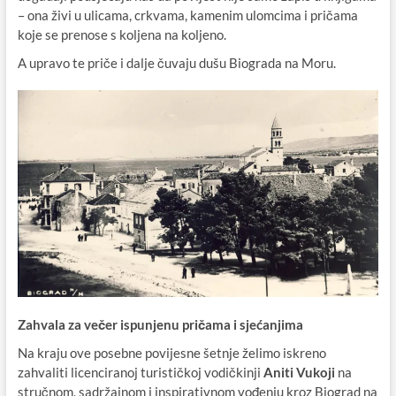
– ona živi u ulicama, crkvama, kamenim ulomcima i pričama
koje se prenose s koljena na koljeno.
A upravo te priče i dalje čuvaju dušu Biograda na Moru.
Zahvala za večer ispunjenu pričama i sjećanjima
Na kraju ove posebne povijesne šetnje želimo iskreno
zahvaliti licenciranoj turističkoj vodičkinji
Aniti Vukoji
na
stručnom, sadržajnom i inspirativnom vođenju kroz Biograd na