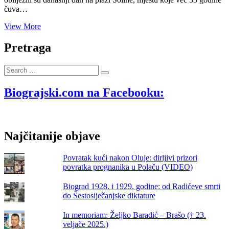
čuva…
Na
View More
plaži
Soline
Pretraga
obilježena
33.
Search
obljetnica
…
pogibije
hrvatskih
Biograjski.com na Facebooku:
branitelja
i
civilnih
žrtava
Najčitanije objave
raketiranja
Biograda
na
Povratak kući nakon Oluje: dirljivi prizori
Moru
povratka prognanika u Polaču (VIDEO)
Biograd 1928. i 1929. godine: od Radićeve smrti
do Šestosiječanjske diktature
In memoriam: Željko Baradić – Brašo († 23.
veljače 2025.)