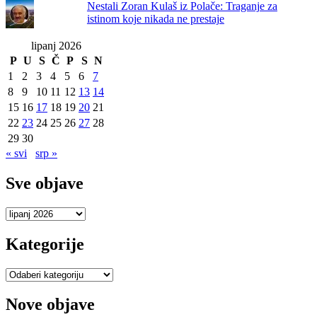
Nestali Zoran Kulaš iz Polače: Traganje za
istinom koje nikada ne prestaje
lipanj 2026
P
U
S
Č
P
S
N
1
2
3
4
5
6
7
8
9
10
11
12
13
14
15
16
17
18
19
20
21
22
23
24
25
26
27
28
29
30
« svi
srp »
Sve objave
Sve
objave
Kategorije
Kategorije
Nove objave