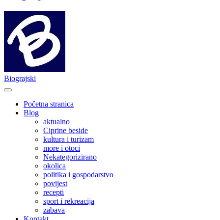
Biograjski
Početna stranica
Blog
aktualno
Ciprine beside
kultura i turizam
more i otoci
Nekategorizirano
okolica
politika i gospodarstvo
povijest
recepti
sport i rekreacija
zabava
Kontakt