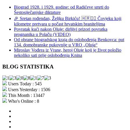
Biograd 1928. i 1929. godine: od Radićeve smrti do
Šestosiječanjske diktature
🎉 Sretan rođendan, Željku Birkiću! 🇭🇷🏃‍♂️ Čovjeku koji
kilometre pretvara u počast hrvatskim braniteljima
Povratak kući nakon Oluje: dirljivi prizori povratka
prognanika u Polaču (VIDEO)
Od obrane biogradskog kraja do oslobođenja Benkovca: put
134. domobranske pukovnije u VRO „Oluja“
Miroslav Vođera iz Vrane, heroj Oluje koji je život položio
nekoliko sati prije oslobođenja Knina
BLOG STATISTIKA
Users Today : 545
Users Yesterday : 1506
This Month : 13447
Who's Online : 8
aktualno
povijest
kultura
i
politika