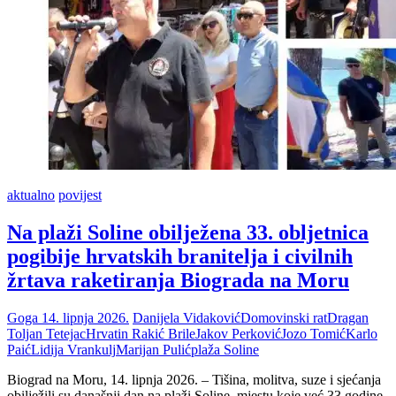
aktualno
povijest
Na plaži Soline obilježena 33. obljetnica
pogibije hrvatskih branitelja i civilnih
žrtava raketiranja Biograda na Moru
Goga
14. lipnja 2026.
Danijela Vidaković
Domovinski rat
Dragan
Toljan Tetejac
Hrvatin Rakić Brile
Jakov Perković
Jozo Tomić
Karlo
Paić
Lidija Vrankulj
Marijan Pulić
plaža Soline
Biograd na Moru, 14. lipnja 2026. – Tišina, molitva, suze i sjećanja
obilježili su današnji dan na plaži Soline, mjestu koje već 33 godine