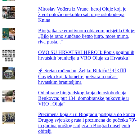
Miroslav Vođera iz Vrane, heroj Oluje koji je
život položio nekoliko sati prije oslobođenja
Knina
Biograjka se emotivnom objavom prisjetila Oluje:
„Bilo je rano sunčano ljetno jutro, more mirno,
riva pusta...“
OVO SU HRVATSKI HEROJI: Popis poginulih
hrvatskih branitelja u VRO Oluja za Hrvatsku!
🎉 Sretan rođendan, Željku Birkiću! 🇭🇷🏃‍♂️
Čovjeku koji kilometre pretvara u počast
hrvatskim braniteljima
Od obrane biogradskog kraja do oslobođenja
Benkovca: put 134. domobranske pukovnije u
VRO „Oluja“
Prezimena koja su u Biogradu postojala do konca
Drugog svjetskog rata i prezimena do početka 70'-
ih godina prošlog stoljeća u Biograd doseljenih
obitelji