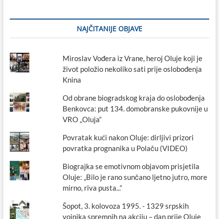
NAJČITANIJE OBJAVE
Miroslav Vođera iz Vrane, heroj Oluje koji je
život položio nekoliko sati prije oslobođenja
Knina
Od obrane biogradskog kraja do oslobođenja
Benkovca: put 134. domobranske pukovnije u
VRO „Oluja“
Povratak kući nakon Oluje: dirljivi prizori
povratka prognanika u Polaču (VIDEO)
Biograjka se emotivnom objavom prisjetila
Oluje: „Bilo je rano sunčano ljetno jutro, more
mirno, riva pusta...“
Šopot, 3. kolovoza 1995. - 1329 srpskih
vojnika spremnih na akciju – dan prije Oluje