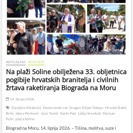
AKTUALNO
POVIJEST
Na plaži Soline obilježena 33. obljetnica
pogibije hrvatskih branitelja i civilnih
žrtava raketiranja Biograda na Moru
14. lipnja 2026.
Danijela Vidaković
Domovinski rat
Dragan Toljan Tetejac
Hrvatin Rakić
Brile
Jakov Perković
Jozo Tomić
Karlo Paić
Lidija Vrankulj
Marijan
Pulić
plaža Soline
Biograd na Moru, 14. lipnja 2026. – Tišina, molitva, suze i