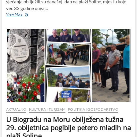
sjećanja obilježili su današnji dan na plaži Soline, mjestu koje
već 33 godine čuva…
Na
View More
plaži
Soline
obilježena
33.
obljetnica
pogibije
hrvatskih
branitelja
i
civilnih
žrtava
raketiranja
Biograda
na
Moru
AKTUALNO
KULTURA I TURIZAM
POLITIKA I GOSPODARSTVO
U Biogradu na Moru obilježena tužna
29. obljetnica pogibije petero mladih na
plaži Soline