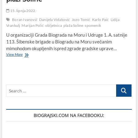
15. lipnja 2022.
Boran Ivanović
Danijela Vidaković
Jozo Tomić
Karlo Paić
Lidija
Vrankulj
Marijan Polić
obljetnica
plaža Soline
spomenik
U organizaciji Grada Biograda na Moru i Udruge 1. A. satnije
113. Šibenske brigade u Biogradu na Moru svečanim
mimohodom okupljenih ispred zgrade gradske uprave…
U
View More
Biogradu
na
Moru
obilježena
tužna
Search
29.
obljetnica
…
pogibije
petero
mladih
BIOGRAJSKI.COM NA FACEBOOKU:
na
plaži
Soline