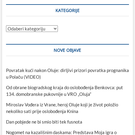
KATEGORIJE
Kategorije
NOVE OBJAVE
Povratak kući nakon Oluje: dirljivi prizori povratka prognanika
u Polaču (VIDEO)
Od obrane biogradskog kraja do oslobođenja Benkovca: put
134. domobranske pukovnije u VRO „Oluja“
Miroslav Vođera iz Vrane, heroj Oluje koji je život položio
nekoliko sati prije oslobođenja Knina
Dan pobjede ne bi smio biti tek fusnota
Nogomet na kazališnim daskama: Predstava Moja igra o