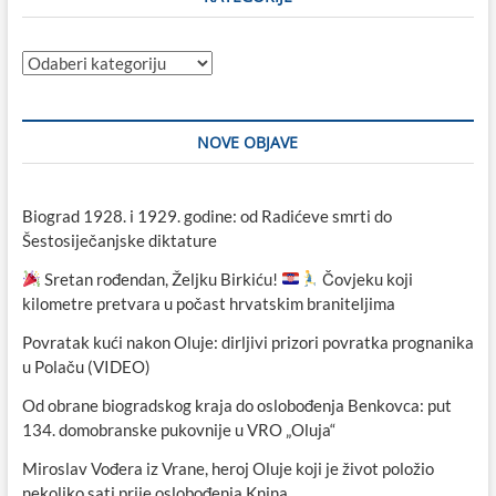
Kategorije
NOVE OBJAVE
Biograd 1928. i 1929. godine: od Radićeve smrti do
Šestosiječanjske diktature
Sretan rođendan, Željku Birkiću!
Čovjeku koji
kilometre pretvara u počast hrvatskim braniteljima
Povratak kući nakon Oluje: dirljivi prizori povratka prognanika
u Polaču (VIDEO)
Od obrane biogradskog kraja do oslobođenja Benkovca: put
134. domobranske pukovnije u VRO „Oluja“
Miroslav Vođera iz Vrane, heroj Oluje koji je život položio
nekoliko sati prije oslobođenja Knina