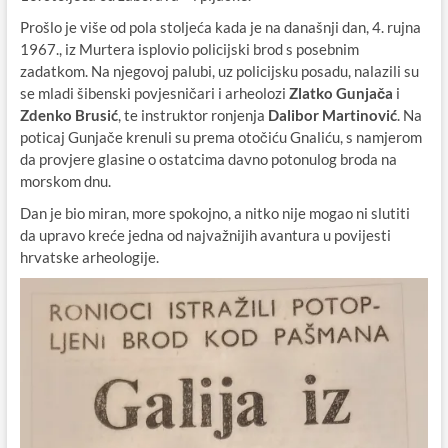
Prošlo je više od pola stoljeća kada je na današnji dan, 4. rujna
1967., iz Murtera isplovio policijski brod s posebnim
zadatkom. Na njegovoj palubi, uz policijsku posadu, nalazili su
se mladi šibenski povjesničari i arheolozi
Zlatko Gunjača
i
Zdenko Brusić
, te instruktor ronjenja
Dalibor Martinović
. Na
poticaj Gunjače krenuli su prema otočiću Gnaliću, s namjerom
da provjere glasine o ostatcima davno potonulog broda na
morskom dnu.
Dan je bio miran, more spokojno, a nitko nije mogao ni slutiti
da upravo kreće jedna od najvažnijih avantura u povijesti
hrvatske arheologije.