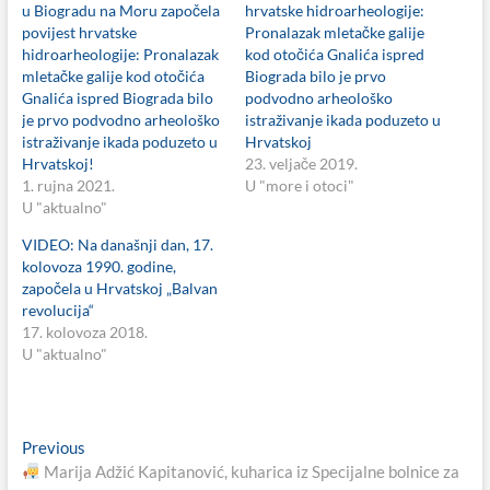
u Biogradu na Moru započela
hrvatske hidroarheologije:
povijest hrvatske
Pronalazak mletačke galije
hidroarheologije: Pronalazak
kod otočića Gnalića ispred
mletačke galije kod otočića
Biograda bilo je prvo
Gnalića ispred Biograda bilo
podvodno arheološko
je prvo podvodno arheološko
istraživanje ikada poduzeto u
istraživanje ikada poduzeto u
Hrvatskoj
Hrvatskoj!
23. veljače 2019.
1. rujna 2021.
U "more i otoci"
U "aktualno"
VIDEO: Na današnji dan, 17.
kolovoza 1990. godine,
započela u Hrvatskoj „Balvan
revolucija“
17. kolovoza 2018.
U "aktualno"
Navigacija
Previous
Previous
post:
Marija Adžić Kapitanović, kuharica iz Specijalne bolnice za
objava