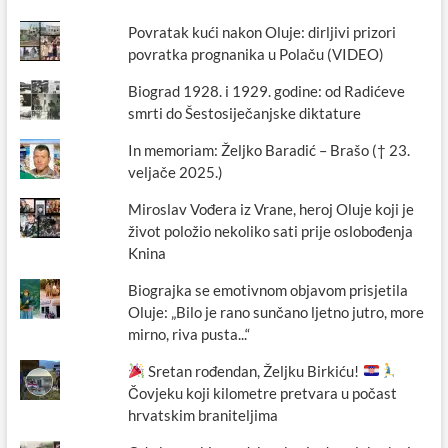
Povratak kući nakon Oluje: dirljivi prizori
povratka prognanika u Polaču (VIDEO)
Biograd 1928. i 1929. godine: od Radićeve
smrti do Šestosiječanjske diktature
In memoriam: Željko Baradić – Brašo († 23.
veljače 2025.)
Miroslav Vođera iz Vrane, heroj Oluje koji je
život položio nekoliko sati prije oslobođenja
Knina
Biograjka se emotivnom objavom prisjetila
Oluje: „Bilo je rano sunčano ljetno jutro, more
mirno, riva pusta...“
Sretan rođendan, Željku Birkiću!
Čovjeku koji kilometre pretvara u počast
hrvatskim braniteljima