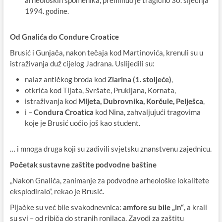
1994. godine.
Od Gnalića do Condure Croatice
Brusić i Gunjača, nakon tečaja kod Martinovića, krenuli su u
istraživanja duž cijelog Jadrana. Uslijedili su:
nalaz antičkog broda kod
Zlarina (1. stoljeće)
,
otkrića kod Tijata, Svršate, Prukljana, Kornata,
istraživanja kod
Mljeta, Dubrovnika, Korčule, Pelješca
,
i –
Condura Croatica
kod Nina, zahvaljujući tragovima
koje je Brusić uočio još kao student.
… i mnoga druga koji su zadivili svjetsku znanstvenu zajednicu.
Početak sustavne zaštite podvodne baštine
„Nakon Gnalića, zanimanje za podvodne arheološke lokalitete
eksplodiralo“, rekao je Brusić.
Pljačke su već bile svakodnevnica:
amfore su bile „in“
, a krali
su svi – od ribiča do stranih ronilaca. Zavodi za zaštitu