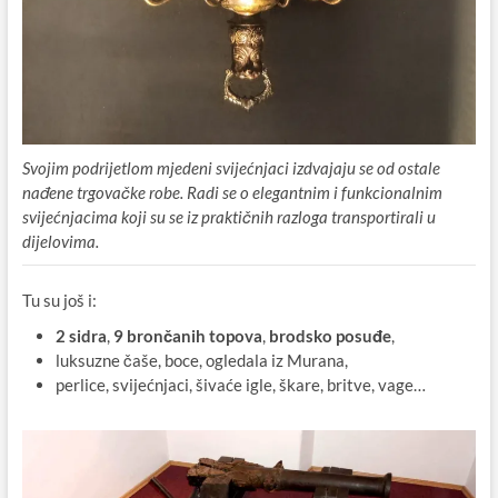
Svojim podrijetlom mjedeni svijećnjaci izdvajaju se od ostale
nađene trgovačke robe. Radi se o elegantnim i funkcionalnim
svijećnjacima koji su se iz praktičnih razloga transportirali u
dijelovima.
Tu su još i:
2 sidra
,
9 brončanih topova
,
brodsko posuđe
,
luksuzne čaše, boce, ogledala iz Murana,
perlice, svijećnjaci, šivaće igle, škare, britve, vage…