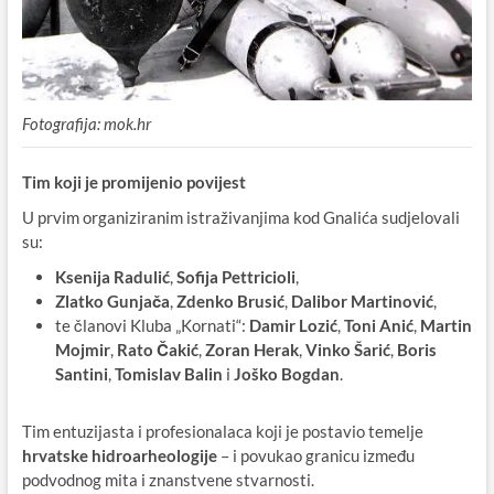
Fotografija: mok.hr
Tim koji je promijenio povijest
U prvim organiziranim istraživanjima kod Gnalića sudjelovali
su:
Ksenija Radulić
,
Sofija Pettricioli
,
Zlatko Gunjača
,
Zdenko Brusić
,
Dalibor Martinović
,
te članovi Kluba „Kornati“:
Damir Lozić
,
Toni Anić
,
Martin
Mojmir
,
Rato Čakić
,
Zoran Herak
,
Vinko Šarić
,
Boris
Santini
,
Tomislav Balin
i
Joško Bogdan
.
Tim entuzijasta i profesionalaca koji je postavio temelje
hrvatske hidroarheologije
– i povukao granicu između
podvodnog mita i znanstvene stvarnosti.