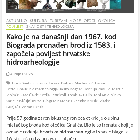
AKTUALNO
KULTURA I TURIZAM
MORE I OTOCI
OKOLICA
POVIJEST
ZNANOST I TEHNOLOGIJA
Kako je na današnji dan 1967. kod
Biograda pronađen brod iz 1583. i
započela povijest hrvatske
hidroarheologije
4. rujna 2025.
Boris Santini
Branka Juraga
Dalibor Martinović
Damir
Lozić
Gnalić
hidroarheologija
Joško Bogdan
Ksenija Radulić
Martin
Mojmir
Rato Čakić
Sofija Pettricoli
Tomislav Balin
Toni Anić
Vinko
Šarić
Zavičajni muzej Biograd na Moru
Zdenko Brusić
Zlatko
Gunjača
Zoran Herak
Prije 57 godina zaron iskusnog ronioca otkrio je olupinu
mletačkog broda kod otočića Gnalića. Bio je to trenutak koji je
označio rođenje
hrvatske
hidroarheologije
i spasio blago iz
16. stoljeća od zaborava – i pljačke.