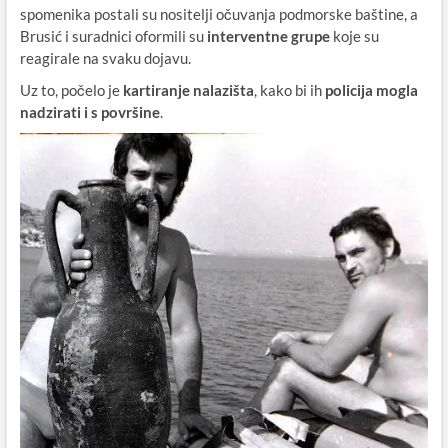
spomenika postali su nositelji očuvanja podmorske baštine, a
Brusić i suradnici oformili su
interventne grupe
koje su
reagirale na svaku dojavu.
Uz to, počelo je
kartiranje nalazišta
, kako bi ih
policija mogla
nadzirati i s površine
.