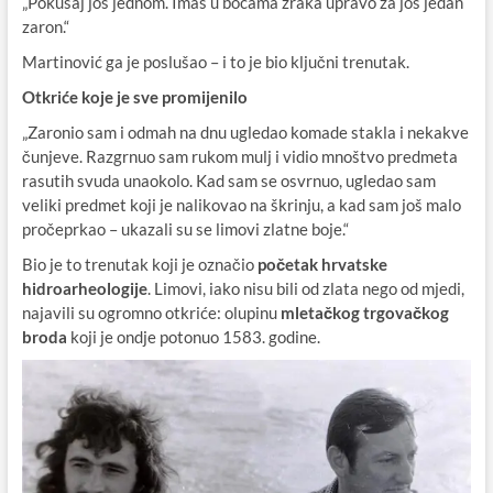
„Pokušaj još jednom. Imaš u bocama zraka upravo za još jedan
zaron.“
Martinović ga je poslušao – i to je bio ključni trenutak.
Otkriće koje je sve promijenilo
„Zaronio sam i odmah na dnu ugledao komade stakla i nekakve
čunjeve. Razgrnuo sam rukom mulj i vidio mnoštvo predmeta
rasutih svuda unaokolo. Kad sam se osvrnuo, ugledao sam
veliki predmet koji je nalikovao na škrinju, a kad sam još malo
pročeprkao – ukazali su se limovi zlatne boje.“
Bio je to trenutak koji je označio
početak hrvatske
hidroarheologije
. Limovi, iako nisu bili od zlata nego od mjedi,
najavili su ogromno otkriće: olupinu
mletačkog trgovačkog
broda
koji je ondje potonuo 1583. godine.