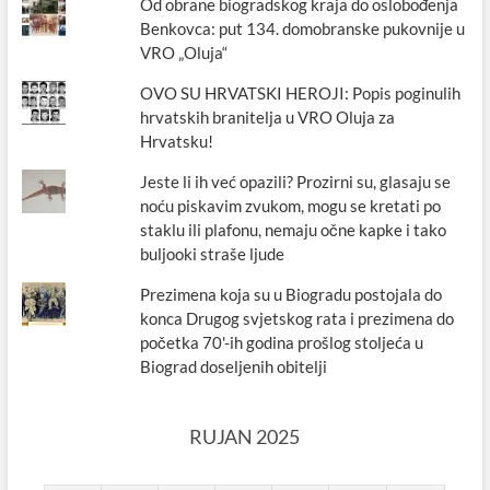
Od obrane biogradskog kraja do oslobođenja
Benkovca: put 134. domobranske pukovnije u
VRO „Oluja“
OVO SU HRVATSKI HEROJI: Popis poginulih
hrvatskih branitelja u VRO Oluja za
Hrvatsku!
Jeste li ih već opazili? Prozirni su, glasaju se
noću piskavim zvukom, mogu se kretati po
staklu ili plafonu, nemaju očne kapke i tako
buljooki straše ljude
Prezimena koja su u Biogradu postojala do
konca Drugog svjetskog rata i prezimena do
početka 70'-ih godina prošlog stoljeća u
Biograd doseljenih obitelji
RUJAN 2025