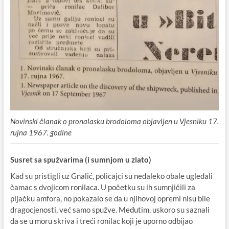
Novinski članak o pronalasku brodoloma objavljen u Vjesniku 17.
rujna 1967. godine
Susret sa spužvarima (i sumnjom u zlato)
Kad su pristigli uz Gnalić, policajci su nedaleko obale ugledali
čamac s dvojicom ronilaca. U početku su ih sumnjičili za
pljačku amfora, no pokazalo se da u njihovoj opremi nisu bile
dragocjenosti, već samo spužve. Međutim, uskoro su saznali
da se u moru skriva i treći ronilac koji je uporno odbijao