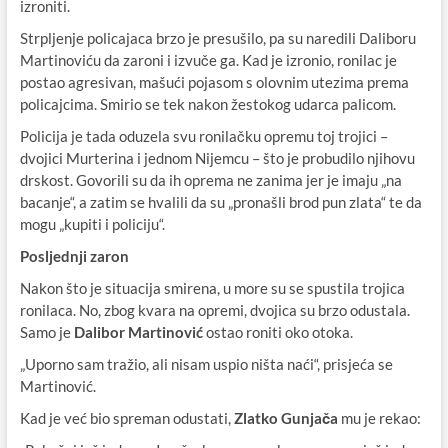
izroniti.
Strpljenje policajaca brzo je presušilo, pa su naredili Daliboru
Martinoviću da zaroni i izvuče ga. Kad je izronio, ronilac je
postao agresivan, mašući pojasom s olovnim utezima prema
policajcima. Smirio se tek nakon žestokog udarca palicom.
Policija je tada oduzela svu ronilačku opremu toj trojici –
dvojici Murterina i jednom Nijemcu – što je probudilo njihovu
drskost. Govorili su da ih oprema ne zanima jer je imaju „na
bacanje“, a zatim se hvalili da su „pronašli brod pun zlata“ te da
mogu „kupiti i policiju“.
Posljednji zaron
Nakon što je situacija smirena, u more su se spustila trojica
ronilaca. No, zbog kvara na opremi, dvojica su brzo odustala.
Samo je
Dalibor Martinović
ostao roniti oko otoka.
„Uporno sam tražio, ali nisam uspio ništa naći“, prisjeća se
Martinović.
Kad je već bio spreman odustati,
Zlatko Gunjača
mu je rekao: