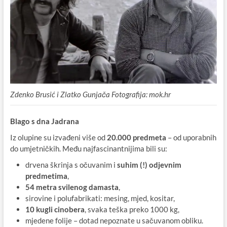
Zdenko Brusić i Zlatko Gunjača Fotografija: mok.hr
Blago s dna Jadrana
Iz olupine su izvađeni više od
20.000 predmeta
– od uporabnih
do umjetničkih. Među najfascinantnijima bili su:
drvena škrinja s očuvanim i
suhim (!) odjevnim
predmetima
,
54 metra svilenog damasta
,
sirovine i polufabrikati: mesing, mjed, kositar,
10 kugli cinobera
, svaka teška preko 1000 kg,
mjedene folije – dotad nepoznate u sačuvanom obliku.