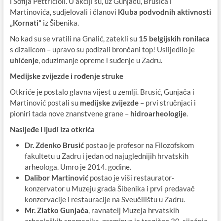
i Sofija Pettricioli. U akciji su, uz Gunjaču, Brusića i
Martinovića, sudjelovali i članovi
Kluba podvodnih aktivnosti
„Kornati“
iz Šibenika.
No kad su se vratili na Gnalić, zatekli su
15 belgijskih ronilaca
s dizalicom – upravo su podizali brončani top! Uslijedilo je
uhićenje
, oduzimanje opreme i suđenje u Zadru.
Medijske zvijezde i rođenje struke
Otkriće je postalo glavna vijest u zemlji. Brusić, Gunjača i
Martinović postali su
medijske zvijezde
– prvi stručnjaci i
pioniri tada nove znanstvene grane –
hidroarheologije
.
Nasljeđe i ljudi iza otkrića
Dr. Zdenko Brusić
postao je profesor na Filozofskom
fakultetu u Zadru i jedan od najuglednijih hrvatskih
arheologa. Umro je 2014. godine.
Dalibor Martinović
postao je viši restaurator-
konzervator u Muzeju grada Šibenika i prvi predavač
konzervacije i restauracije na Sveučilištu u Zadru.
Mr. Zlatko Gunjača
, ravnatelj Muzeja hrvatskih
arheoloških spomenika, preminuo je tragično 30. siječnja