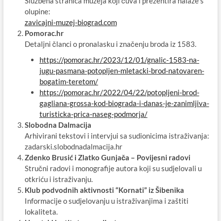
Službena stranica muzeja koji čuva i prezentira nalaze s
olupine:
zavicajni-muzej-biograd.com
Pomorac.hr
Detaljni članci o pronalasku i značenju broda iz 1583.
https://pomorac.hr/2023/12/01/gnalic-1583-na-
jugu-pasmana-potopljen-mletacki-brod-natovaren-
bogatim-teretom/
https://pomorac.hr/2022/04/22/potopljeni-brod-
gagliana-grossa-kod-biograda-i-danas-je-zanimljiva-
turisticka-prica-naseg-podmorja/
Slobodna Dalmacija
Arhivirani tekstovi i intervjui sa sudionicima istraživanja:
zadarski.slobodnadalmacija.hr
Zdenko Brusić i Zlatko Gunjača – Povijesni radovi
Stručni radovi i monografije autora koji su sudjelovali u
otkriću i istraživanju.
Klub podvodnih aktivnosti “Kornati” iz Šibenika
Informacije o sudjelovanju u istraživanjima i zaštiti
lokaliteta.