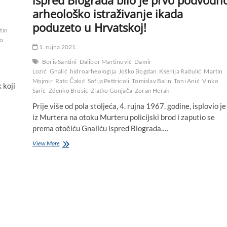
arheološko istraživanje ikada
poduzeto u Hrvatskoj!
tin
o
1. rujna 2021.
Boris Santini
Dalibor Martinović
Damir
Lozić
Gnalić
hidroarheologija
Joško Bogdan
Ksenija Radulić
Martin
Mojmir
Rato Čakić
Sofija Pettricoli
Tomislav Balin
Toni Anić
Vinko
 koji
Šarić
Zdenko Brusić
Zlatko Gunjača
Zoran Herak
Prije više od pola stoljeća, 4. rujna 1967. godine, isplovio je
iz Murtera na otoku Murteru policijski brod i zaputio se
prema otočiću Gnaliću ispred Biograda.…
Početkom
View More
rujna
1967.
godine
u
Biogradu
na
Moru
započela
povijest