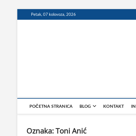
Skip
Petak, 07 kolovoza, 2026
to
content
POČETNA STRANICA
BLOG
KONTAKT
I
Oznaka:
Toni Anić