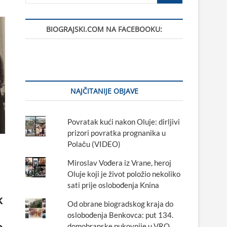
BIOGRAJSKI.COM NA FACEBOOKU:
NAJČITANIJE OBJAVE
Povratak kući nakon Oluje: dirljivi
prizori povratka prognanika u
Polaču (VIDEO)
Miroslav Vođera iz Vrane, heroj
Oluje koji je život položio nekoliko
sati prije oslobođenja Knina
k
Od obrane biogradskog kraja do
oslobođenja Benkovca: put 134.
o
domobranske pukovnije u VRO