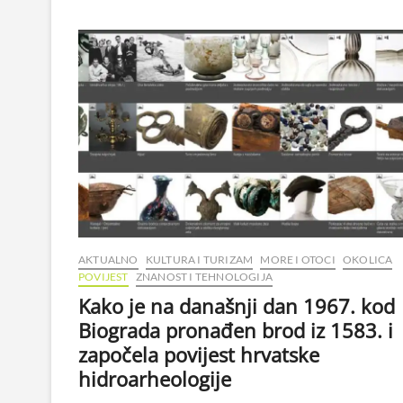
AKTUALNO
KULTURA I TURIZAM
MORE I OTOCI
OKOLICA
POVIJEST
ZNANOST I TEHNOLOGIJA
Kako je na današnji dan 1967. kod
Biograda pronađen brod iz 1583. i
započela povijest hrvatske
hidroarheologije