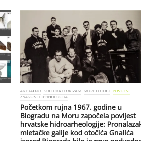
AKTUALNO
KULTURA I TURIZAM
MORE I OTOCI
POVIJEST
ZNANOST I TEHNOLOGIJA
Početkom rujna 1967. godine u
Biogradu na Moru započela povijest
hrvatske hidroarheologije: Pronalaza
mletačke galije kod otočića Gnalića
ispred Biograda bilo je prvo podvodn