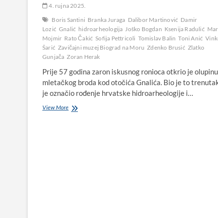
4. rujna 2025.
Boris Santini
Branka Juraga
Dalibor Martinović
Damir
Lozić
Gnalić
hidroarheologija
Joško Bogdan
Ksenija Radulić
Mar
Mojmir
Rato Čakić
Sofija Pettricoli
Tomislav Balin
Toni Anić
Vink
Šarić
Zavičajni muzej Biograd na Moru
Zdenko Brusić
Zlatko
Gunjača
Zoran Herak
Prije 57 godina zaron iskusnog ronioca otkrio je olupinu
mletačkog broda kod otočića Gnalića. Bio je to trenutak
je označio rođenje hrvatske hidroarheologije i…
Kako
View More
je
na
današnji
dan
1967.
kod
Biograda
pronađen
brod
iz
1583.
i