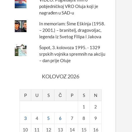
pobjedničkoj VRO Oluja koji je
nagrađen u SAD-u
In memoriam: Šime Eškinja (1958.
– 2001.) – branitelj, dragovoljac,
legenda iz Svetog Filipa i Jakova
Šopot, 3. kolovoza 1995. - 1329
srpskih vojnika spremnih na akciju
– dan prije Oluje
KOLOVOZ 2026
P
U
S
Č
P
S
N
1
2
3
4
5
6
7
8
9
10
11
12
13
14
15
16