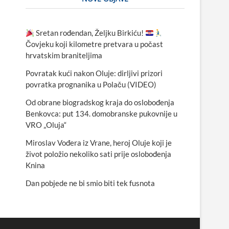
Sretan rođendan, Željku Birkiću!
Čovjeku koji kilometre pretvara u počast
hrvatskim braniteljima
Povratak kući nakon Oluje: dirljivi prizori
povratka prognanika u Polaču (VIDEO)
Od obrane biogradskog kraja do oslobođenja
Benkovca: put 134. domobranske pukovnije u
VRO „Oluja“
Miroslav Vođera iz Vrane, heroj Oluje koji je
život položio nekoliko sati prije oslobođenja
Knina
Dan pobjede ne bi smio biti tek fusnota