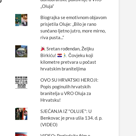
„Oluja“
Biograjka se emotivnom objavom
prisjetila Oluje: „Bilo je rano
sunčano ljetno jutro, more mirno,
riva pusta...“
Sretan rođendan, Željku
Birkiću!
Čovjeku koji
kilometre pretvara u počast
hrvatskim braniteljima
OVO SU HRVATSKI HEROJI:
Popis poginulih hrvatskih
branitelja u VRO Oluja za
Hrvatsku!
SJEĆANJA IZ "OLUJE": U
Benkovac je prva ušla 134. d. p.
(VIDEO)
VIDEO: Pogledajte film o