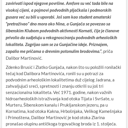
zavirivati ispod njegove površine. Amfore su već tada bile na
visokoj cijeni, a pojmovi podvodnih pljačkaša i podmorskih
gusara već su bili u uporabi. Još sam kao student amaterski
“pretraživao” dno mora oko Nina, a Gunjača se povezao sa
šibenskim Klubom podvodnih aktivnosti Kornati, čije je članove
privolio da sudjeluju u rekognosciranju podvodnih arheoloških
lokaliteta. Zagrijao sam se za Gunjačine ideje. Priznajem,
, priča
zapalio me pričama o drevnim potonulim brodovima.“
Dalibor Martinović.
Zdenko Brusić i Zlatko Gunjača, nakon što su položili ronilački
tečaj kod Dalibora Martinovića, ronili su u potrazi za
podvodnim arheološkim lokalitetima duž cijelog Jadrana, a
zahvaljujući sreći, spretnosti i znanju otkrili su još tri
senzacionalna lokaliteta. Već 1971. godine, nakon važnih
hidroarheoloških istraživanja kod otoka Tijata i Svršate, u
Murteru, Šibenskom kanalu i Prukljanskom jezeru, pa u
Kornatima, kod otoka Kakna, Hrbošnjaka, Velikog Kamešnjaka
i Primoštena, Dalibor Martinović je kod otoka Zlarina
pronašao olupinu antičkoga trgovačkog broda iz 1. stoljeća.