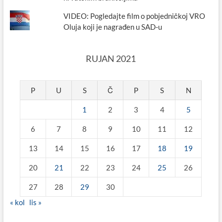
VIDEO: Pogledajte film o pobjedničkoj VRO
Oluja koji je nagrađen u SAD-u
RUJAN 2021
P
U
S
Č
P
S
N
1
2
3
4
5
6
7
8
9
10
11
12
13
14
15
16
17
18
19
20
21
22
23
24
25
26
27
28
29
30
« kol
lis »