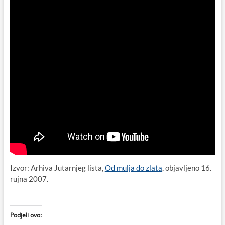
Izvor: Arhiva Jutarnjeg lista,
Od mulja do zlata
, objavljeno 16.
rujna 2007.
Podjeli ovo: