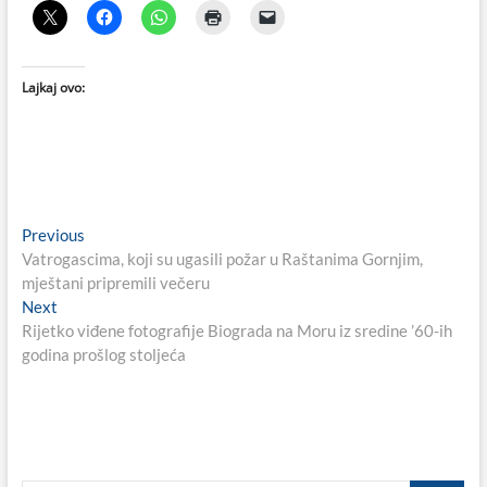
Lajkaj ovo:
Navigacija
Previous
Previous
post:
Vatrogascima, koji su ugasili požar u Raštanima Gornjim,
objava
mještani pripremili večeru
Next
Next
post:
Rijetko viđene fotografije Biograda na Moru iz sredine ’60-ih
godina prošlog stoljeća