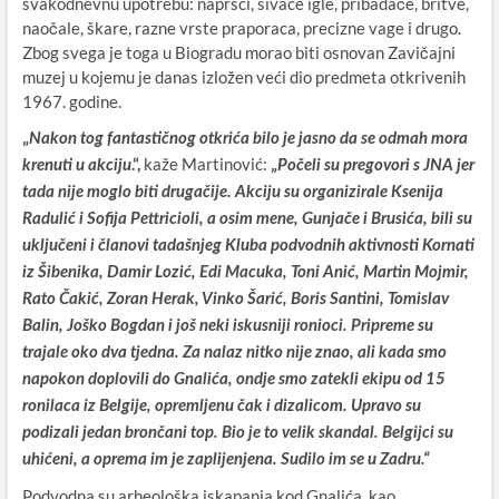
svakodnevnu upotrebu: naprsci, šivaće igle, pribadače, britve,
naočale, škare, razne vrste praporaca, precizne vage i drugo.
Zbog svega je toga u Biogradu morao biti osnovan Zavičajni
muzej u kojemu je danas izložen veći dio predmeta otkrivenih
1967. godine.
„
Nakon tog fantastičnog otkrića bilo je jasno da se odmah mora
.“,
kaže Martinović:
„
krenuti u akciju
Počeli su pregovori s JNA jer
tada nije moglo biti drugačije. Akciju su organizirale Ksenija
Radulić i Sofija Pettricioli, a osim mene, Gunjače i Brusića, bili su
uključeni i članovi tadašnjeg Kluba podvodnih aktivnosti Kornati
iz Šibenika, Damir Lozić, Edi Macuka, Toni Anić, Martin Mojmir,
Rato Čakić, Zoran Herak, Vinko Šarić, Boris Santini, Tomislav
Balin, Joško Bogdan i još neki iskusniji ronioci. Pripreme su
trajale oko dva tjedna. Za nalaz nitko nije znao, ali kada smo
napokon doplovili do Gnalića, ondje smo zatekli ekipu od 15
ronilaca iz Belgije, opremljenu čak i dizalicom. Upravo su
podizali jedan brončani top. Bio je to velik skandal. Belgijci su
uhićeni, a oprema im je zaplijenjena. Sudilo im se u Zadru.“
Podvodna su arheološka iskapanja kod Gnalića, kao