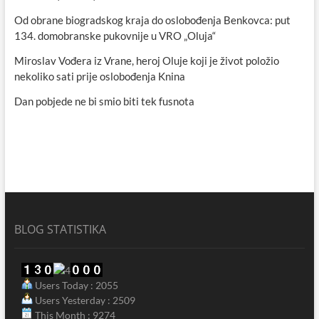
Od obrane biogradskog kraja do oslobođenja Benkovca: put
134. domobranske pukovnije u VRO „Oluja“
Miroslav Vođera iz Vrane, heroj Oluje koji je život položio
nekoliko sati prije oslobođenja Knina
Dan pobjede ne bi smio biti tek fusnota
BLOG STATISTIKA
Users Today : 2055
Users Yesterday : 2509
This Month : 9274