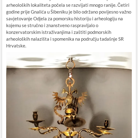
arheoloških lokaliteta počela se razvijati mnogo ranije. Četiri
godine prije Gnalića u Šibeniku je bilo održano povijesno važno
savjetovanje Odjela za pomorsku historiju i arheologiju na
kojemu se stručno i znanstveno raspravljalo o
konzervatorskim istraživanjima i zaštiti podmorskih
arheoloških nalazišta i spomenika na području tadašnje SR
Hrvatske.