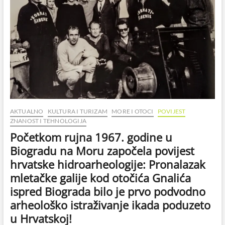
AKTUALNO
KULTURA I TURIZAM
MORE I OTOCI
POVIJEST
ZNANOST I TEHNOLOGIJA
Početkom rujna 1967. godine u
Biogradu na Moru započela povijest
hrvatske hidroarheologije: Pronalazak
mletačke galije kod otočića Gnalića
ispred Biograda bilo je prvo podvodno
arheološko istraživanje ikada poduzeto
u Hrvatskoj!