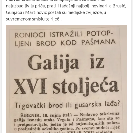
najuzbudljiviju priču, pratili tadašnji najbolji novinari, a Brusić,
Gunjača i Martinović postali su medijske zvijezde, u
suvremenom smislu te riječi.