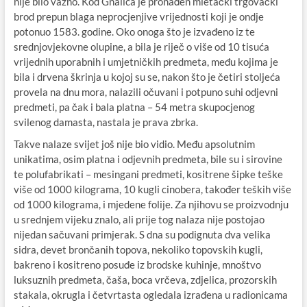
nije bilo važno. Kod Gnalića je pronađen mletački trgovački
brod prepun blaga neprocjenjive vrijednosti koji je ondje
potonuo 1583. godine. Oko onoga što je izvađeno iz te
srednjovjekovne olupine, a bila je riječ o više od 10 tisuća
vrijednih uporabnih i umjetničkih predmeta, među kojima je
bila i drvena škrinja u kojoj su se, nakon što je četiri stoljeća
provela na dnu mora, nalazili očuvani i potpuno suhi odjevni
predmeti, pa čak i bala platna – 54 metra skupocjenog
svilenog damasta, nastala je prava zbrka.
Takve nalaze svijet još nije bio vidio. Među apsolutnim
unikatima, osim platna i odjevnih predmeta, bile su i sirovine
te polufabrikati – mesingani predmeti, kositrene šipke teške
više od 1000 kilograma, 10 kugli cinobera, također teških više
od 1000 kilograma, i mjedene folije. Za njihovu se proizvodnju
u srednjem vijeku znalo, ali prije tog nalaza nije postojao
nijedan sačuvani primjerak. S dna su podignuta dva velika
sidra, devet brončanih topova, nekoliko topovskih kugli,
bakreno i kositreno posuđe iz brodske kuhinje, mnoštvo
luksuznih predmeta, čaša, boca vrčeva, zdjelica, prozorskih
stakala, okrugla i četvrtasta ogledala izrađena u radionicama