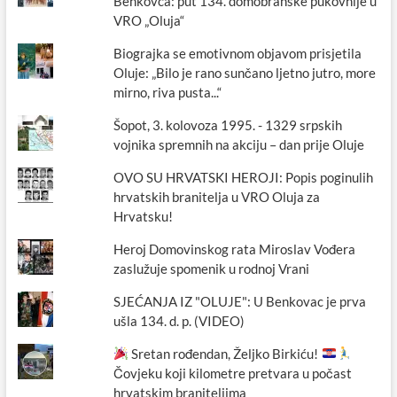
Benkovca: put 134. domobranske pukovnije u
VRO „Oluja“
Biograjka se emotivnom objavom prisjetila
Oluje: „Bilo je rano sunčano ljetno jutro, more
mirno, riva pusta...“
Šopot, 3. kolovoza 1995. - 1329 srpskih
vojnika spremnih na akciju – dan prije Oluje
OVO SU HRVATSKI HEROJI: Popis poginulih
hrvatskih branitelja u VRO Oluja za
Hrvatsku!
Heroj Domovinskog rata Miroslav Vođera
zaslužuje spomenik u rodnoj Vrani
SJEĆANJA IZ "OLUJE": U Benkovac je prva
ušla 134. d. p. (VIDEO)
Sretan rođendan, Željko Birkiću!
Čovjeku koji kilometre pretvara u počast
hrvatskim braniteljima