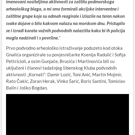
imenovani nositeljima aktivnosti za zaštitu podmorskoga
arheološkog blaga, a mi smo formirali akcijske interventne i
zaštitne grupe koje su odmah reagirale i izlazile na teren nakon
svake dojave o bilo kakvom nalazu na morskom dnu. Pristupilo
se i izradi karata važnih podvodnih nalazišta kako bi ih policija
“
mogla nadzirati i s površine.
Prvo podvodno arheološko istraživanje poduzeto kod otoka
Gnalića organizirale su povjesničarke Ksenija Radulić i Sofija
Pettricioli, a osim Gunjače, Brusića i Martinovića bili su
uključeni i članovi tadašnjeg šibenskog Kluba podvodnih
aktivnosti „Kornati“: Damir Lozić, Toni Anić, Martin Mojmir,
Rato Čakić, Zoran Herak, Vinko Šarić, Boris Santini, Tomislav
Balin i Joško Bogdan.