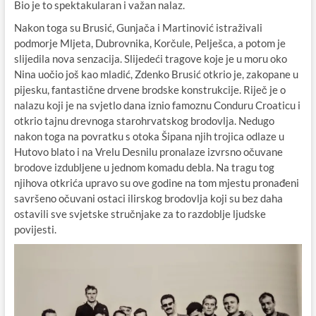
Bio je to spektakularan i važan nalaz.
Nakon toga su Brusić, Gunjača i Martinović istraživali
podmorje Mljeta, Dubrovnika, Korčule, Pelješca, a potom je
slijedila nova senzacija. Slijedeći tragove koje je u moru oko
Nina uočio još kao mladić, Zdenko Brusić otkrio je, zakopane u
pijesku, fantastične drvene brodske konstrukcije. Riječ je o
nalazu koji je na svjetlo dana iznio famoznu Conduru Croaticu i
otkrio tajnu drevnoga starohrvatskog brodovlja. Nedugo
nakon toga na povratku s otoka Šipana njih trojica odlaze u
Hutovo blato i na Vrelu Desnilu pronalaze izvrsno očuvane
brodove izdubljene u jednom komadu debla. Na tragu tog
njihova otkrića upravo su ove godine na tom mjestu pronađeni
savršeno očuvani ostaci ilirskog brodovlja koji su bez daha
ostavili sve svjetske stručnjake za to razdoblje ljudske
povijesti.