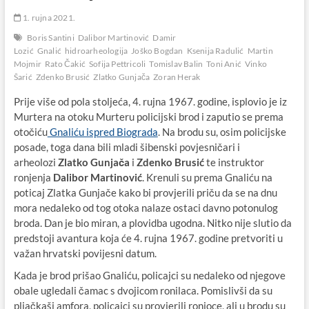
1. rujna 2021.
Boris Santini
Dalibor Martinović
Damir
Lozić
Gnalić
hidroarheologija
Joško Bogdan
Ksenija Radulić
Martin
Mojmir
Rato Čakić
Sofija Pettricoli
Tomislav Balin
Toni Anić
Vinko
Šarić
Zdenko Brusić
Zlatko Gunjača
Zoran Herak
Prije više od pola stoljeća, 4. rujna 1967. godine, isplovio je iz
Murtera na otoku Murteru policijski brod i zaputio se prema
otočiću
Gnaliću ispred Biograda
. Na brodu su, osim policijske
posade, toga dana bili mladi šibenski povjesničari i
arheolozi
Zlatko Gunjača
i
Zdenko Brusić
te instruktor
ronjenja
Dalibor Martinović
. Krenuli su prema Gnaliću na
poticaj Zlatka Gunjače kako bi provjerili priču da se na dnu
mora nedaleko od tog otoka nalaze ostaci davno potonulog
broda. Dan je bio miran, a plovidba ugodna. Nitko nije slutio da
predstoji avantura koja će 4. rujna 1967. godine pretvoriti u
važan hrvatski povijesni datum.
Kada je brod prišao Gnaliću, policajci su nedaleko od njegove
obale ugledali čamac s dvojicom ronilaca. Pomislivši da su
pljačkaši amfora, policajci su provjerili ronioce, ali u brodu su