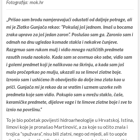
Fotografija: mok.hr
„
Prišao sam brodu namjeravajući odustati od daljnje potrage, ali
mi je Zlatko Gunjača rekao: “Pokušaj još jednom. Imaš u bocama
zraka upravo za još jedan zaron”. Poslušao sam ga. Zaronio sam i
odmah na dnu ugledao komade stakla i nekakve čunjeve.
Razgrnuo sam rukom mulj i vidio mnogo različitih predmeta
rasutih svuda naokolo. Kada sam se osvrnuo oko sebe, vidio sam
i golemi predmet koji je nalikovao na škrinju, a kada sam još
malo pročeprkao po mulju, ukazali su se limovi zlatne boje.
Izronio sam i ushićeno ih obavijestio da dolje ima zlata kao u
priči. Gunjača mi je rekao da se vratim i uzmem uzorke svih
predmeta koje sam vidio. Pokupio sam u mrežu staklo, čaše,
keramičke predmete, dijelove vage i te limove zlatne boje i sve to
iznio na površinu.“
To je bio početak povijesti hidroarheologije u Hrvatskoj. Istina,
limovi koje je pronašao Martinović, a za koje su očito znala i
trojica “spužvara”, nisu bili zlatni, nego od mjedi, ali to uopće