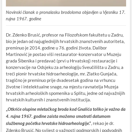
Novinski članak o pronalasku brodoloma objavljen u Vjesniku 17.
rujna 1967. godine
Dr. Zdenko Brusić, profesor na Filozofskom fakultetu u Zadru,
bio je jedan od najuglednijih hrvatskih znanstvenih autoriteta,
preminuo je 2014. godine u 76. godini života. Dalibor
Martinović je postao viši restaurator-konzervator u Muzeju
grada Šibenika i predavač (prvi u Hrvatskoj) restauracije i
konzervacije na Odsjeku za arheologiju Sveučilišta u Zadru, a
treći pionir hrvatske hidroarheologije, mr. Zlatko Gunjača,
tragično je preminuo prije dvadesetak godina na vrhuncu
životne i intelektualne snage, na mjestu ravnatelja Muzeja
hrvatskih arheoloških spomenika u Splitu, jedne od najvažnijih
hrvatskih kulturnih i znanstvenih institucija.
„
Otkriće olupine mletačkog broda kod Gnalića toliko je važno da
4. rujna 1967. godine zaista možemo smatrati datumom
.“
, rekao je dr.
službenog početka hrvatske hidroarheologije
Zdenko Brusić. No svijest o važnosti podmorskih i podvodnih