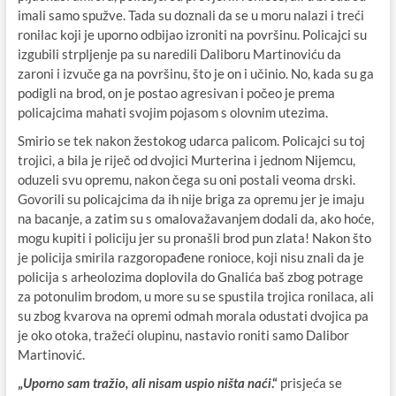
imali samo spužve. Tada su doznali da se u moru nalazi i treći
ronilac koji je uporno odbijao izroniti na površinu. Policajci su
izgubili strpljenje pa su naredili Daliboru Martinoviću da
zaroni i izvuče ga na površinu, što je on i učinio. No, kada su ga
podigli na brod, on je postao agresivan i počeo je prema
policajcima mahati svojim pojasom s olovnim utezima.
Smirio se tek nakon žestokog udarca palicom. Policajci su toj
trojici, a bila je riječ od dvojici Murterina i jednom Nijemcu,
oduzeli svu opremu, nakon čega su oni postali veoma drski.
Govorili su policajcima da ih nije briga za opremu jer je imaju
na bacanje, a zatim su s omalovažavanjem dodali da, ako hoće,
mogu kupiti i policiju jer su pronašli brod pun zlata! Nakon što
je policija smirila razgoropađene ronioce, koji nisu znali da je
policija s arheolozima doplovila do Gnalića baš zbog potrage
za potonulim brodom, u more su se spustila trojica ronilaca, ali
su zbog kvarova na opremi odmah morala odustati dvojica pa
je oko otoka, tražeći olupinu, nastavio roniti samo Dalibor
Martinović.
„
.“
prisjeća se
Uporno sam tražio, ali nisam uspio ništa naći