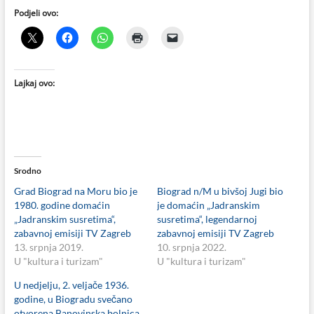
Podjeli ovo:
Lajkaj ovo:
Srodno
Grad Biograd na Moru bio je
Biograd n/M u bivšoj Jugi bio
1980. godine domaćin
je domaćin „Jadranskim
„Jadranskim susretima“,
susretima“, legendarnoj
zabavnoj emisiji TV Zagreb
zabavnoj emisiji TV Zagreb
13. srpnja 2019.
10. srpnja 2022.
U "kultura i turizam"
U "kultura i turizam"
U nedjelju, 2. veljače 1936.
godine, u Biogradu svečano
otvorena Banovinska bolnica