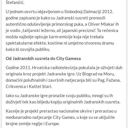
Štefančić.
U jednom osvrtu objavljenom u Slobodnoj Dalmaciji 2012.
godine zapisano je kako su Jadranski susreti prenosili
autentično oduševljenje primorskog puka, a Oliver Mlakar ih
je vodio „talijanski ležerno, ali japanski precizno“. Ta rečenica
možda najbolje opisuje šarm emisije koja nije trebala
spektakularne efekte, kostime ni umjetno stvorenu dramu
kako bi osvojila publiku.
Od Jadranskih susreta do City Gamesa
Godine 2011. Hrvatska radiotelevizija pokušala je oživjeti duh
originala kroz projekt Jadranske igre. Uz Biograd na Moru,
domaćini polufinalnih i završnih natjecanja bili su Pag, Fažana,
Crikvenica i Kaštel Stari.
Iako su Jadranske igre pronašle svoju publiku, mnogi su ih
doživjeli tek kao blijedu kopiju originalnih Jadranskih susreta.
Kasnije je projekt prerastao nacionalne okvire i prerastao u
međunarodno natjecanje City Games, u koje su se uključile
brojne zemlje regije i Europe.