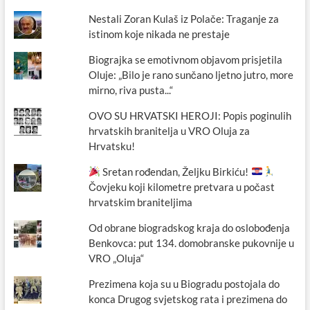
Nestali Zoran Kulaš iz Polače: Traganje za
istinom koje nikada ne prestaje
Biograjka se emotivnom objavom prisjetila
Oluje: „Bilo je rano sunčano ljetno jutro, more
mirno, riva pusta...“
OVO SU HRVATSKI HEROJI: Popis poginulih
hrvatskih branitelja u VRO Oluja za
Hrvatsku!
Sretan rođendan, Željku Birkiću!
Čovjeku koji kilometre pretvara u počast
hrvatskim braniteljima
Od obrane biogradskog kraja do oslobođenja
Benkovca: put 134. domobranske pukovnije u
VRO „Oluja“
Prezimena koja su u Biogradu postojala do
konca Drugog svjetskog rata i prezimena do