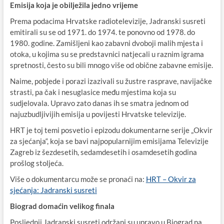
Emisija koja je obilježila jedno vrijeme
Prema podacima Hrvatske radiotelevizije, Jadranski susreti
emitirali su se od 1971. do 1974. te ponovno od 1978. do
1980. godine. Zamišljeni kao zabavni dvoboji malih mjesta i
otoka, u kojima su se predstavnici natjecali u raznim igrama
spretnosti, često su bili mnogo više od obične zabavne emisije.
Naime, pobjede i porazi izazivali su žustre rasprave, navijačke
strasti, pa čak i nesuglasice među mjestima koja su
sudjelovala. Upravo zato danas ih se smatra jednom od
najuzbudljivijih emisija u povijesti Hrvatske televizije.
HRT je toj temi posvetio i epizodu dokumentarne serije „Okvir
za sjećanja“, koja se bavi najpopularnijim emisijama Televizije
Zagreb iz šezdesetih, sedamdesetih i osamdesetih godina
prošlog stoljeća.
Više o dokumentarcu može se pronaći na:
HRT – Okvir za
sjećanja: Jadranski susreti
Biograd domaćin velikog finala
Posljednji Jadranski susreti održani su upravo u Biograd na