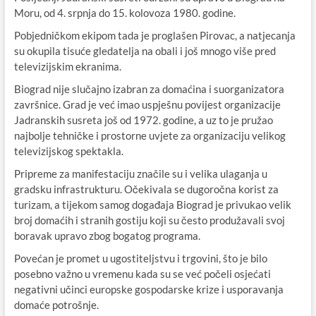
Moru, od 4. srpnja do 15. kolovoza 1980. godine.
Pobjedničkom ekipom tada je proglašen Pirovac, a natjecanja
su okupila tisuće gledatelja na obali i još mnogo više pred
televizijskim ekranima.
Biograd nije slučajno izabran za domaćina i suorganizatora
završnice. Grad je već imao uspješnu povijest organizacije
Jadranskih susreta još od 1972. godine, a uz to je pružao
najbolje tehničke i prostorne uvjete za organizaciju velikog
televizijskog spektakla.
Pripreme za manifestaciju značile su i velika ulaganja u
gradsku infrastrukturu. Očekivala se dugoročna korist za
turizam, a tijekom samog događaja Biograd je privukao velik
broj domaćih i stranih gostiju koji su često produžavali svoj
boravak upravo zbog bogatog programa.
Povećan je promet u ugostiteljstvu i trgovini, što je bilo
posebno važno u vremenu kada su se već počeli osjećati
negativni učinci europske gospodarske krize i usporavanja
domaće potrošnje.