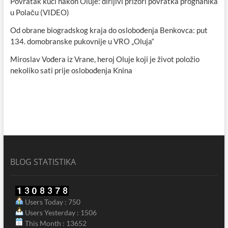
Povratak kući nakon Oluje: dirljivi prizori povratka prognanika
u Polaču (VIDEO)
Od obrane biogradskog kraja do oslobođenja Benkovca: put
134. domobranske pukovnije u VRO „Oluja“
Miroslav Vođera iz Vrane, heroj Oluje koji je život položio
nekoliko sati prije oslobođenja Knina
BLOG STATISTIKA
Users Today : 750
Users Yesterday : 1506
This Month : 13652