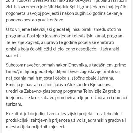
zora“ i ostvario festivalski hat-trick osvojivši i publiku i stručni
žiri. Istovremeno je HNK Hajduk Split igrao jedan od najljepših
nogometa u svojoj povijesti i nakon dugih 16 godina čekanja
ponovno postao prvak države.
U to vrijeme televizijski gledatelji nisu birali između stotina
programa. Postojao je samo jedan televizijski kanal, program
Televizije Zagreb, a upravo te godine počela se emitirati
emisija koja će obilježiti cijelo jedno desetljeće – Jadranski
susreti.
Subotom navečer, odmah nakon Dnevnika, u tadašnjem „prime
timeu“, milijuni gledatelja diljem bivše Jugoslavije pratili su
natjecanja malih mjesta i otoka s istočne obale Jadrana.
Emisija je nastala na inicijativu Aleksandra Bjelousova,
urednika Zabavno-glazbenog programa Televizije Zagreb, s
idejom da se kroz zabavu promoviraju ljepote Jadrana i domaći
turizam.
Rezultat je bio jedinstven televizijski projekt – niz tehnički i
produkcijski zahtjevnih prijenosa uživo iz jadranskih gradova i
mjesta tijekom ljetnih mjeseci.