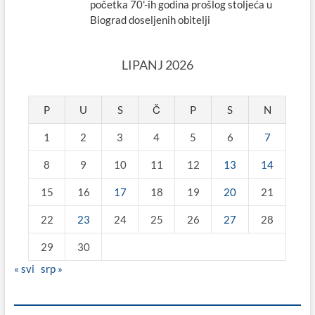
početka 70'-ih godina prošlog stoljeća u
Biograd doseljenih obitelji
LIPANJ 2026
P
U
S
Č
P
S
N
1
2
3
4
5
6
7
8
9
10
11
12
13
14
15
16
17
18
19
20
21
22
23
24
25
26
27
28
29
30
« svi
srp »