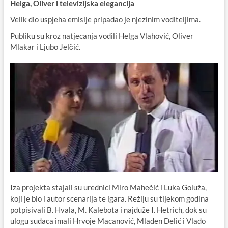
Helga, Oliver i televizijska elegancija
Velik dio uspjeha emisije pripadao je njezinim voditeljima.
Publiku su kroz natjecanja vodili Helga Vlahović, Oliver
Mlakar i Ljubo Jelčić.
Iza projekta stajali su urednici Miro Mahečić i Luka Goluža,
koji je bio i autor scenarija te igara. Režiju su tijekom godina
potpisivali B. Hvala, M. Kalebota i najduže I. Hetrich, dok su
ulogu sudaca imali Hrvoje Macanović, Mladen Delić i Vlado