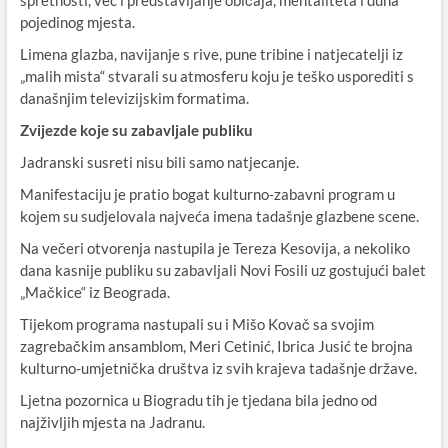
spretnosti, već i predstavljanje običaja, mentaliteta i duha
pojedinog mjesta.
Limena glazba, navijanje s rive, pune tribine i natjecatelji iz
„malih mista“ stvarali su atmosferu koju je teško usporediti s
današnjim televizijskim formatima.
Zvijezde koje su zabavljale publiku
Jadranski susreti nisu bili samo natjecanje.
Manifestaciju je pratio bogat kulturno-zabavni program u
kojem su sudjelovala najveća imena tadašnje glazbene scene.
Na večeri otvorenja nastupila je Tereza Kesovija, a nekoliko
dana kasnije publiku su zabavljali Novi Fosili uz gostujući balet
„Mačkice“ iz Beograda.
Tijekom programa nastupali su i Mišo Kovač sa svojim
zagrebačkim ansamblom, Meri Cetinić, Ibrica Jusić te brojna
kulturno-umjetnička društva iz svih krajeva tadašnje države.
Ljetna pozornica u Biogradu tih je tjedana bila jedno od
najživljih mjesta na Jadranu.