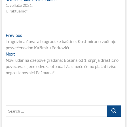
1. veljače 2021.
U "aktualno"
Navigacija
Previous
Previous
post:
Tragovima čuvara biogradske baštine: Kostimirano vođenje
objava
posvećeno don Kažimiru Perkoviću
Next
Next
post:
Novi udar na džepove građana: Bošana od 1. srpnja drastično
povećava cijene odvoza otpada! Za smeće ćemo plaćati više
nego stanovnici Pašmana?
Search
…