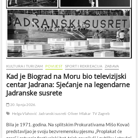
KULTURA I TURIZAM
POVIJEST
SPORT I REKREACIJA
ZABAVA
Kad je Biograd na Moru bio televizijski
centar Jadrana: Sjećanje na legendarne
Jadranske susrete
20. lipnja 2026.
Helga Vlahović
Jadranski susreti
Oliver Mlakar
TV Zagreb
Bila je 1971. godina. Na splitskim Prokurativama Mišo Kovač
predstavljao je svoju bezvremensku pjesmu „Proplakat će