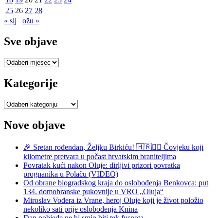
25
26
27
28
« sij
ožu »
Sve objave
Sve
objave
Kategorije
Kategorije
Nove objave
🎉 Sretan rođendan, Željku Birkiću! 🇭🇷🏃‍♂️ Čovjeku koji
kilometre pretvara u počast hrvatskim braniteljima
Povratak kući nakon Oluje: dirljivi prizori povratka
prognanika u Polaču (VIDEO)
Od obrane biogradskog kraja do oslobođenja Benkovca: put
134. domobranske pukovnije u VRO „Oluja“
Miroslav Vođera iz Vrane, heroj Oluje koji je život položio
nekoliko sati prije oslobođenja Knina
Dan pobjede ne bi smio biti tek fusnota