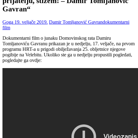
prijatelju, stižem! – Damir Tomljanović
Gavran“
Goga
19. veljače 2019.
Damir Tomljanović Gavran
dokumentarni
film
Dokumentarni film o junaku Domovinskog rata Damiru
Tomljanoviću Gavranu prikazan je u nedjelju, 17. veljače, na prvom
programu HRT-a u prigodi obilježavanja 25. obljetnice njegove
pogibije na Velebitu. Ukoliko ste ga u nedjelju propustili pogledati,
pogledajte ga ovdje: