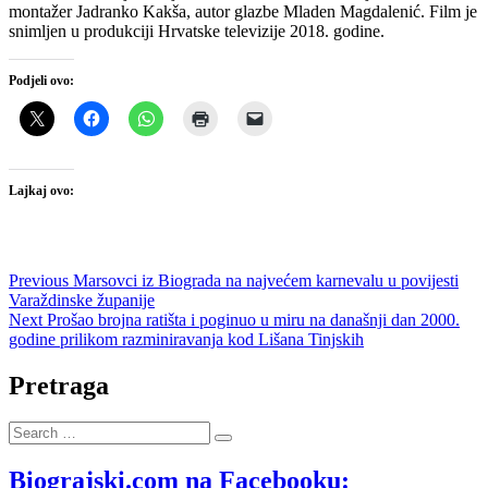
montažer Jadranko Kakša, autor glazbe Mladen Magdalenić. Film je
snimljen u produkciji Hrvatske televizije 2018. godine.
Podjeli ovo:
Lajkaj ovo:
Navigacija
Previous
Previous
Marsovci iz Biograda na najvećem karnevalu u povijesti
post:
Varaždinske županije
objava
Next
Next
Prošao brojna ratišta i poginuo u miru na današnji dan 2000.
post:
godine prilikom razminiravanja kod Lišana Tinjskih
Pretraga
Search
…
Biograjski.com na Facebooku: