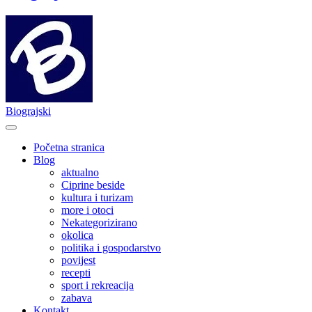
Biograjski
Početna stranica
Blog
aktualno
Ciprine beside
kultura i turizam
more i otoci
Nekategorizirano
okolica
politika i gospodarstvo
povijest
recepti
sport i rekreacija
zabava
Kontakt