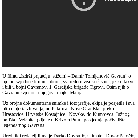
U filmu „Izdrži prijatelju, stižem! – Damir Tomljanović Gavran“ o
njemu svjedoče brojni suborci, svi redom visoki časnici, jer su takvi
i bili u bojni Gavranovi 1. Gardijske brigade Tigrovi. Osim njih o
Gavranu svjedoči i njegova majka Marija.
Uz brojne dokumentarne snimke i fotografije, ekipa je posjetila i sva
bitna mjesta zbivanja, od Pakraca i Nove Gradiške, preko
Hrastovice, Hrvatske Kostajnice i Novske, do Kumrovca, Južnog
bojišta i Velebita, gdje je u Krivom Putu i posljednje počivalište
legendarnog Gavrana.
Urednik i redatelj filma je Darko Dovranić, snimatelj Davor Petričić,