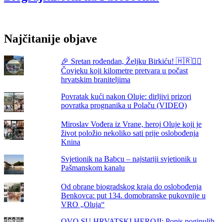
Najčitanije objave
🎉 Sretan rođendan, Željku Birkiću! 🇭🇷🏃‍♂️
Čovjeku koji kilometre pretvara u počast
hrvatskim braniteljima
Povratak kući nakon Oluje: dirljivi prizori
povratka prognanika u Polaču (VIDEO)
Miroslav Vođera iz Vrane, heroj Oluje koji je
život položio nekoliko sati prije oslobođenja
Knina
Svjetionik na Babcu – najstariji svjetionik u
Pašmanskom kanalu
Od obrane biogradskog kraja do oslobođenja
Benkovca: put 134. domobranske pukovnije u
VRO „Oluja“
OVO SU HRVATSKI HEROJI: Popis poginulih