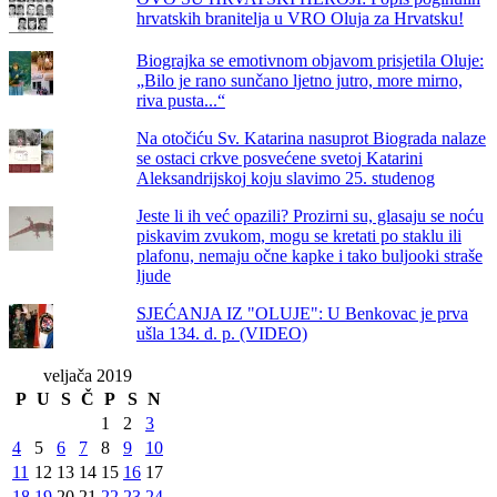
hrvatskih branitelja u VRO Oluja za Hrvatsku!
Biograjka se emotivnom objavom prisjetila Oluje:
„Bilo je rano sunčano ljetno jutro, more mirno,
riva pusta...“
Na otočiću Sv. Katarina nasuprot Biograda nalaze
se ostaci crkve posvećene svetoj Katarini
Aleksandrijskoj koju slavimo 25. studenog
Jeste li ih već opazili? Prozirni su, glasaju se noću
piskavim zvukom, mogu se kretati po staklu ili
plafonu, nemaju očne kapke i tako buljooki straše
ljude
SJEĆANJA IZ "OLUJE": U Benkovac je prva
ušla 134. d. p. (VIDEO)
veljača 2019
P
U
S
Č
P
S
N
1
2
3
4
5
6
7
8
9
10
11
12
13
14
15
16
17
18
19
20
21
22
23
24