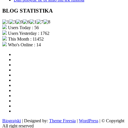
BLOG STATISTIKA
Users Today : 56
Users Yesterday : 1762
This Month : 11452
Who's Online : 14
aktualno
povijest
kultura
i
politika
turizam
i
more
gospodarstvo
i
sport
otoci
i
okolica
rekreacija
odgoj
i
zabava
obrazovanje
recepti
Ciprine
beside
Nekategorizirano
Biograjski
| Designed by:
Theme Freesia
|
WordPress
| © Copyright
All right reserved