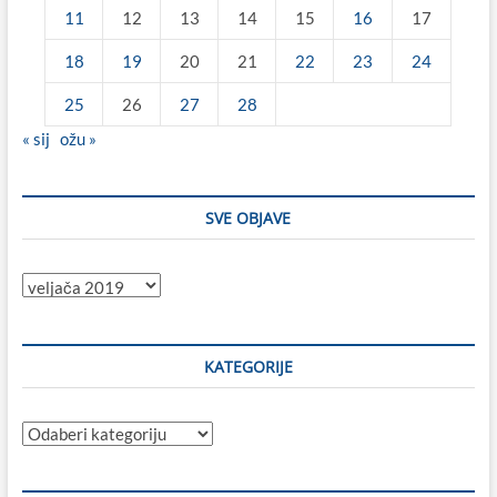
11
12
13
14
15
16
17
18
19
20
21
22
23
24
25
26
27
28
« sij
ožu »
SVE OBJAVE
Sve
objave
KATEGORIJE
Kategorije