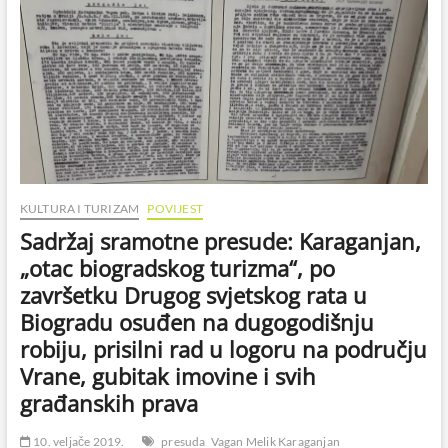
KULTURA I TURIZAM
POVIJEST
Sadržaj sramotne presude: Karaganjan,
„otac biogradskog turizma“, po
završetku Drugog svjetskog rata u
Biogradu osuđen na dugogodišnju
robiju, prisilni rad u logoru na području
Vrane, gubitak imovine i svih
građanskih prava
10. veljače 2019.
presuda
Vagan Melik Karaganjan