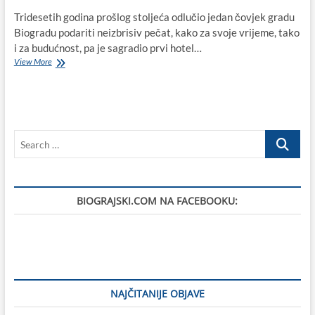
Tridesetih godina prošlog stoljeća odlučio jedan čovjek gradu
Biogradu podariti neizbrisiv pečat, kako za svoje vrijeme, tako
i za budućnost, pa je sagradio prvi hotel…
Sadržaj
View More
sramotne
presude:
Karaganjan,
„otac
biogradskog
Search
turizma“,
po
…
završetku
Drugog
svjetskog
BIOGRAJSKI.COM NA FACEBOOKU:
rata
u
Biogradu
osuđen
na
dugogodišnju
robiju,
prisilni
NAJČITANIJE OBJAVE
rad
u