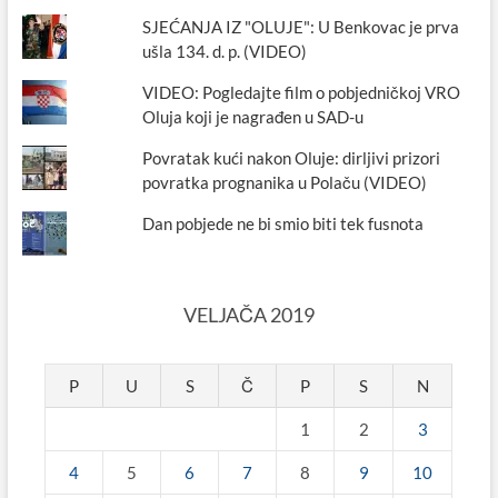
SJEĆANJA IZ "OLUJE": U Benkovac je prva
ušla 134. d. p. (VIDEO)
VIDEO: Pogledajte film o pobjedničkoj VRO
Oluja koji je nagrađen u SAD-u
Povratak kući nakon Oluje: dirljivi prizori
povratka prognanika u Polaču (VIDEO)
Dan pobjede ne bi smio biti tek fusnota
VELJAČA 2019
P
U
S
Č
P
S
N
1
2
3
4
5
6
7
8
9
10