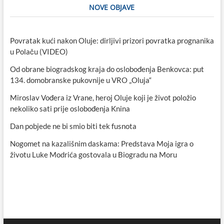
NOVE OBJAVE
Povratak kući nakon Oluje: dirljivi prizori povratka prognanika
u Polaču (VIDEO)
Od obrane biogradskog kraja do oslobođenja Benkovca: put
134. domobranske pukovnije u VRO „Oluja“
Miroslav Vođera iz Vrane, heroj Oluje koji je život položio
nekoliko sati prije oslobođenja Knina
Dan pobjede ne bi smio biti tek fusnota
Nogomet na kazališnim daskama: Predstava Moja igra o
životu Luke Modrića gostovala u Biogradu na Moru