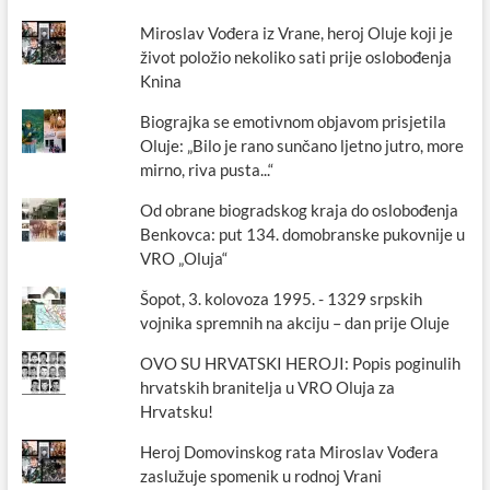
logoru
Miroslav Vođera iz Vrane, heroj Oluje koji je
na
život položio nekoliko sati prije oslobođenja
području
Vrane,
Knina
gubitak
imovine
Biograjka se emotivnom objavom prisjetila
i
Oluje: „Bilo je rano sunčano ljetno jutro, more
svih
mirno, riva pusta...“
građanskih
prava
Od obrane biogradskog kraja do oslobođenja
Benkovca: put 134. domobranske pukovnije u
VRO „Oluja“
Šopot, 3. kolovoza 1995. - 1329 srpskih
vojnika spremnih na akciju – dan prije Oluje
OVO SU HRVATSKI HEROJI: Popis poginulih
hrvatskih branitelja u VRO Oluja za
Hrvatsku!
Heroj Domovinskog rata Miroslav Vođera
zaslužuje spomenik u rodnoj Vrani