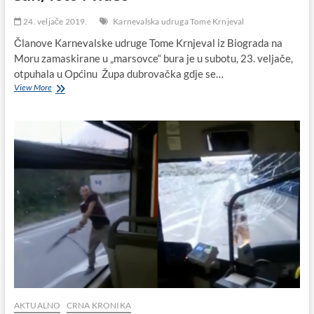
24. veljače 2019.
Karnevalska udruga Tome Krnjeval
Članove Karnevalske udruge Tome Krnjeval iz Biograda na
Moru zamaskirane u „marsovce“ bura je u subotu, 23. veljače,
otpuhala u Općinu Župa dubrovačka gdje se…
Biogradske
View More
Marsovce
bura
otpuhala
na
Župski
karnevo,
donosim
vam
o
tome
stih,
foto
i
video
AKTUALNO
CRNA KRONIKA