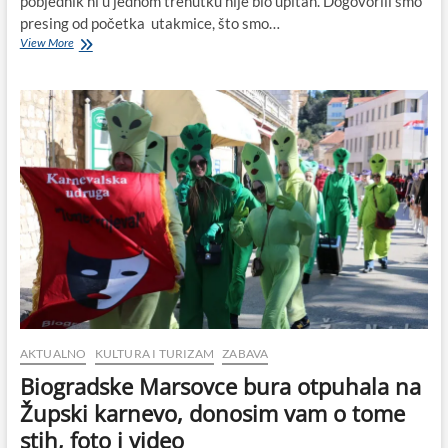
pobjednik ni u jednom trenutku nije bio upitan. Dogovorili smo
presing od početka utakmice, što smo…
Hura,
View More
hura,
ne
smeta
nam
čak
ni
bura!
U
16.
kolu
Primorac
nadmoćno
pobijedio
GOŠK
–
Dubrovnik
AKTUALNO
KULTURA I TURIZAM
ZABAVA
Biogradske Marsovce bura otpuhala na
Župski karnevo, donosim vam o tome
stih, foto i video