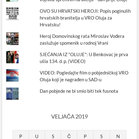
OVO SU HRVATSKI HEROJI: Popis poginulih
hrvatskih branitelja u VRO Oluja za
Hrvatsku!
Heroj Domovinskog rata Miroslav Vođera
zaslužuje spomenik u rodnoj Vrani
SJEĆANJA IZ "OLUJE": U Benkovac je prva
ušla 134. d. p. (VIDEO)
VIDEO: Pogledajte film o pobjedničkoj VRO
Oluja koji je nagrađen u SAD-u
Dan pobjede ne bi smio biti tek fusnota
VELJAČA 2019
P
U
S
Č
P
S
N