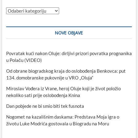
Kategorije
NOVE OBJAVE
Povratak kući nakon Oluje: dirljivi prizori povratka prognanika
u Polaču (VIDEO)
Od obrane biogradskog kraja do oslobođenja Benkovca: put
134. domobranske pukovnije u VRO „Oluja“
Miroslav Vođera iz Vrane, heroj Oluje koji je život položio
nekoliko sati prije oslobođenja Knina
Dan pobjede ne bi smio biti tek fusnota
Nogomet na kazališnim daskama: Predstava Moja igra o
životu Luke Modrića gostovala u Biogradu na Moru