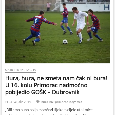
SPORT I REKREACIJA
Hura, hura, ne smeta nam čak ni bura!
U 16. kolu Primorac nadmoćno
pobijedio GOŠK – Dubrovnik
24. veljače 2019.
bura
hnk primorac
nogomet
„Bili smo puno bolja momčad tijekom cijele utakmice i