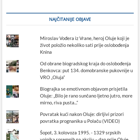
NAJČITANIJE OBJAVE
Miroslav Vođera iz Vrane, heroj Oluje koji je
život položio nekoliko sati prije oslobođenja
Knina
Od obrane biogradskog kraja do oslobođenja
Benkovca: put 134. domobranske pukovnije u
VRO „Oluja“
Biograjka se emotivnom objavom prisjetila
Oluje: „Bilo je rano sunčano ljetno jutro, more
mirno, riva pusta...“
Povratak kući nakon Oluje: dirljivi prizori
povratka prognanika u Polaču (VIDEO)
Šopot, 3. kolovoza 1995. - 1329 srpskih
vojnika spremnih na akciju – dan prije Oluje