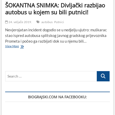
ŠOKANTNA SNIMKA: Divljački razbijao
autobus u kojem su bili putnici!
24. veljače 2019.
autobus
Putnici
Nevjerojatan incident dogodio se u nedjelju ujutro: muškarac
stao ispred autobusa splitskog javnog gradskog prijevoznika
Prometa i počeo ga razbijati dok su u njemu bili…
ŠOKANTNA
View More
SNIMKA:
Divljački
razbijao
autobus
u
Search
kojem
su
…
bili
putnici!
BIOGRAJSKI.COM NA FACEBOOKU: