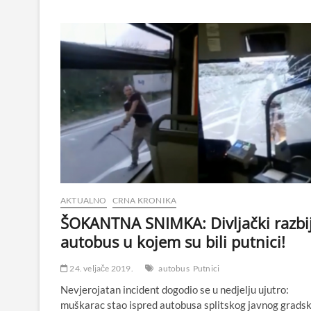
AKTUALNO
CRNA KRONIKA
ŠOKANTNA SNIMKA: Divljački razbi
autobus u kojem su bili putnici!
24. veljače 2019.
autobus
Putnici
Nevjerojatan incident dogodio se u nedjelju ujutro:
muškarac stao ispred autobusa splitskog javnog grads