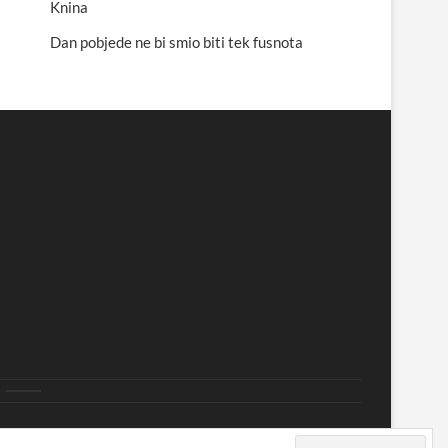
Knina
Dan pobjede ne bi smio biti tek fusnota
i
prine
Nekategorizirano
side