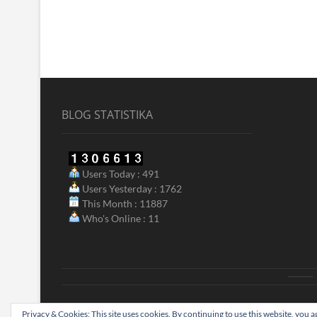
BLOG STATISTIKA
Users Today : 491
Users Yesterday : 1762
This Month : 11887
Who's Online : 11
ak
Privacy & Cookies: This site uses cookies. By continuing to use this website, you ag
Biograjski
| Designed by:
Theme Freesia
|
WordPress
| © Copyright A