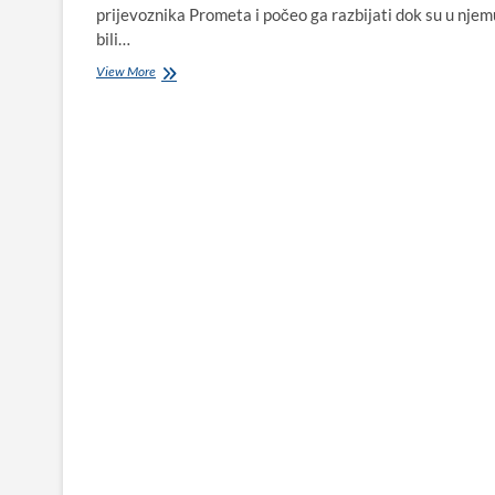
prijevoznika Prometa i počeo ga razbijati dok su u njem
bili…
ŠOKANTNA
View More
SNIMKA:
Divljački
razbijao
autobus
u
kojem
su
bili
putnici!