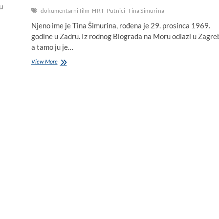
u
dokumentarni film
HRT
Putnici
Tina Šimurina
Njeno ime je Tina Šimurina, rođena je 29. prosinca 1969.
godine u Zadru. Iz rodnog Biograda na Moru odlazi u Zagreb
a tamo ju je…
Biograjka
View More
Tina
Šimurina
režirala
dokumentarni
film
„Putnici”,
protekli
tjedan
u
Zagrebu
održana
i
premijera
filma