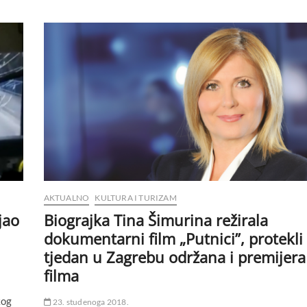
AKTUALNO
KULTURA I TURIZAM
jao
Biograjka Tina Šimurina režirala
dokumentarni film „Putnici”, protekli
tjedan u Zagrebu održana i premijera
filma
kog
23. studenoga 2018.