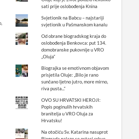
sati prije oslobođenja Knina
Svjetionik na Babcu – najstariji
,
svjetionik u Pašmanskom kanalu
Od obrane biogradskog kraja do
oslobođenja Benkovca: put 134.
domobranske pukovnije u VRO
„Oluja“
Biograjka se emotivnom objavom
prisjetila Oluje: „Bilo je rano
sunčano ljetno jutro, more mirno,
riva pusta...“
OVO SU HRVATSKI HEROJI:
Popis poginulih hrvatskih
branitelja u VRO Oluja za
Hrvatsku!
Na otočiću Sv. Katarina nasuprot
Biograda nalaze se ostaci crkve