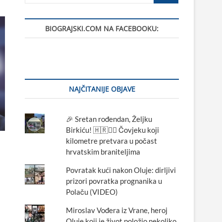
BIOGRAJSKI.COM NA FACEBOOKU:
NAJČITANIJE OBJAVE
🎉 Sretan rođendan, Željku
Birkiću! 🇭🇷🏃‍♂️ Čovjeku koji
kilometre pretvara u počast
hrvatskim braniteljima
Povratak kući nakon Oluje: dirljivi
prizori povratka prognanika u
Polaču (VIDEO)
Miroslav Vođera iz Vrane, heroj
Oluje koji je život položio nekoliko