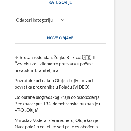
KATEGORIJE
Kategorije
NOVE OBJAVE
🎉 Sretan rođendan, Željku Birkiću! 🇭🇷🏃‍♂️
Čovjeku koji kilometre pretvara u počast
hrvatskim braniteljima
Povratak kući nakon Oluje: dirljivi prizori
povratka prognanika u Polaču (VIDEO)
Od obrane biogradskog kraja do oslobođenja
Benkovca: put 134. domobranske pukovnije u
VRO „Oluja“
Miroslav Vođera iz Vrane, heroj Oluje koji je
život položio nekoliko sati prije oslobođenja