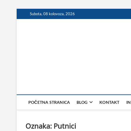
Skip
Subota, 08 kolovoza, 2026
to
content
POČETNA STRANICA
BLOG
KONTAKT
I
Oznaka:
Putnici