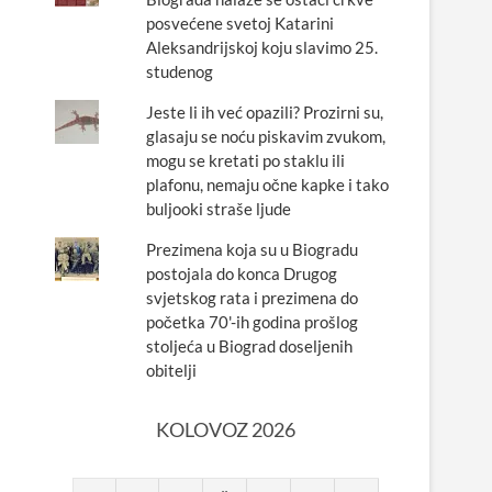
posvećene svetoj Katarini
Aleksandrijskoj koju slavimo 25.
studenog
Jeste li ih već opazili? Prozirni su,
glasaju se noću piskavim zvukom,
mogu se kretati po staklu ili
plafonu, nemaju očne kapke i tako
buljooki straše ljude
Prezimena koja su u Biogradu
postojala do konca Drugog
svjetskog rata i prezimena do
početka 70'-ih godina prošlog
stoljeća u Biograd doseljenih
obitelji
KOLOVOZ 2026