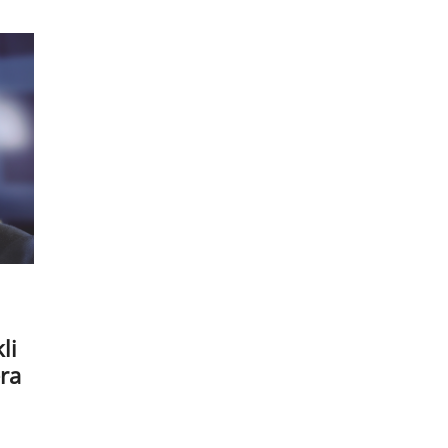
li
ra