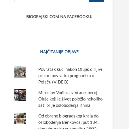
BIOGRAJSKI.COM NA FACEBOOKU:
NAJČITANIJE OBJAVE
Povratak kući nakon Oluje: dirljivi
prizori povratka prognanika u
Polaču (VIDEO)
Miroslav Vođera iz Vrane, heroj
Oluje koji je život položio nekoliko
sati prije oslobođenja Knina
Od obrane biogradskog kraja do
oslobođenja Benkovca: put 134.
domobranske pukovnije u VRO