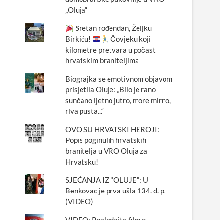
„Oluja“
Sretan rođendan, Željku
Birkiću!
Čovjeku koji
kilometre pretvara u počast
hrvatskim braniteljima
Biograjka se emotivnom objavom
prisjetila Oluje: „Bilo je rano
sunčano ljetno jutro, more mirno,
riva pusta...“
OVO SU HRVATSKI HEROJI:
Popis poginulih hrvatskih
branitelja u VRO Oluja za
Hrvatsku!
SJEĆANJA IZ "OLUJE": U
Benkovac je prva ušla 134. d. p.
(VIDEO)
VIDEO: Pogledajte film o