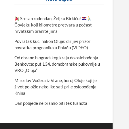
Sretan rođendan, Željku Birkiću!
Čovjeku koji kilometre pretvara u počast
hrvatskim braniteljima
Povratak kući nakon Oluje: dirljivi prizori
povratka prognanika u Polaču (VIDEO)
Od obrane biogradskog kraja do oslobođenja
Benkovca: put 134. domobranske pukovnije u
VRO „Oluja“
Miroslav Vođera iz Vrane, heroj Oluje koji je
život položio nekoliko sati prije oslobođenja
Knina
Dan pobjede ne bi smio biti tek fusnota