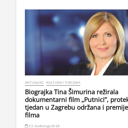
AKTUALNO
KULTURA I TURIZAM
Biograjka Tina Šimurina režirala
dokumentarni film „Putnici”, protek
tjedan u Zagrebu održana i premije
filma
23. studenoga 2018.