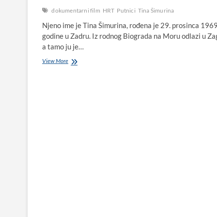
dokumentarni film
HRT
Putnici
Tina Šimurina
Njeno ime je Tina Šimurina, rođena je 29. prosinca 1969
godine u Zadru. Iz rodnog Biograda na Moru odlazi u Za
a tamo ju je…
Biograjka
View More
Tina
Šimurina
režirala
dokumentarni
film
„Putnici”,
protekli
tjedan
u
Zagrebu
održana
i
premijera
filma