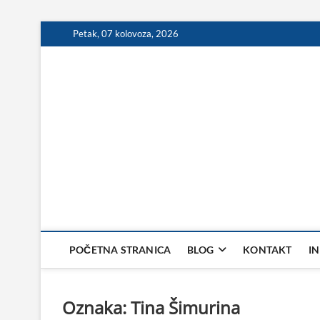
Skip
Petak, 07 kolovoza, 2026
to
content
POČETNA STRANICA
BLOG
KONTAKT
I
Oznaka:
Tina Šimurina