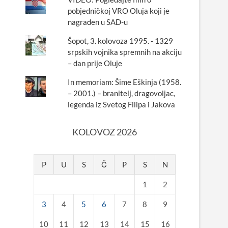
pobjedničkoj VRO Oluja koji je
nagrađen u SAD-u
Šopot, 3. kolovoza 1995. - 1329
srpskih vojnika spremnih na akciju
– dan prije Oluje
In memoriam: Šime Eškinja (1958.
– 2001.) – branitelj, dragovoljac,
legenda iz Svetog Filipa i Jakova
KOLOVOZ 2026
P
U
S
Č
P
S
N
1
2
3
4
5
6
7
8
9
10
11
12
13
14
15
16