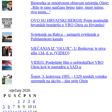
Biograjka se emotivnom objavom prisjetila Oluje:
„Bilo je rano sunčano ljetno jutro, more mirno,
riva pusta...“
OVO SU HRVATSKI HEROJI: Popis poginulih
hrvatskih branitelja u VRO Oluja za Hrvatsku!
Svjetionik na Babcu – najstariji svjetionik u
Pašmanskom kanalu
SJEĆANJA IZ "OLUJE": U Benkovac je prva
ušla 134. d. p. (VIDEO)
VIDEO: Pogledajte film o pobjedničkoj VRO
Oluja koji je nagrađen u SAD-u
Šopot, 3. kolovoza 1995. - 1329 srpskih vojnika
spremnih na akciju – dan prije Oluje
siječanj 2026
P
U
S
Č
P
S
N
1
2
3
4
5
6
7
8
9
10
11