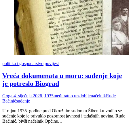
politika i gospodarstvo
povijest
Vreća dokumenata u moru: suđenje koje
je potreslo Biograd
Goga
4. siječnja 2026.
1935
međuratno razdoblje
načelnik
Rude
Bačinić
suđenje
U rujnu 1935. godine pred Okružnim sudom u Šibeniku vodilo se
suđenje koje je privuklo pozornost javnosti i tadašnjih novina. Rude
Bačinić, bivši načelnik Općine…