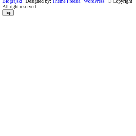
Biograjski
| Designed by:
Theme Freesia
|
WordPress
| © Copyright
All right reserved
Top