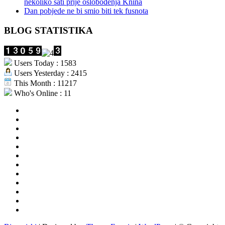
nekoliko sati prije oslobođenja Knina
Dan pobjede ne bi smio biti tek fusnota
BLOG STATISTIKA
Users Today : 1583
Users Yesterday : 2415
This Month : 11217
Who's Online : 11
aktualno
povijest
kultura
i
politika
turizam
i
more
gospodarstvo
i
sport
otoci
i
okolica
rekreacija
odgoj
i
zabava
obrazovanje
recepti
Ciprine
beside
Nekategorizirano