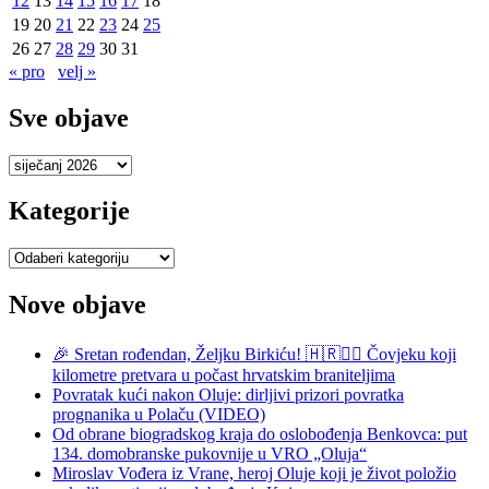
12
13
14
15
16
17
18
19
20
21
22
23
24
25
26
27
28
29
30
31
« pro
velj »
Sve objave
Sve
objave
Kategorije
Kategorije
Nove objave
🎉 Sretan rođendan, Željku Birkiću! 🇭🇷🏃‍♂️ Čovjeku koji
kilometre pretvara u počast hrvatskim braniteljima
Povratak kući nakon Oluje: dirljivi prizori povratka
prognanika u Polaču (VIDEO)
Od obrane biogradskog kraja do oslobođenja Benkovca: put
134. domobranske pukovnije u VRO „Oluja“
Miroslav Vođera iz Vrane, heroj Oluje koji je život položio