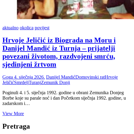
aktualno
okolica
povijest
Hrvoje Jeličić iz Biograda na Moru i
Danijel Mandić iz Turnja – prijatelji
povezani životom, razdvojeni smrću,
sjedinjeni žrtvom
Goga
4. siječnja 2026.
Danijel Mandić
Domovinski rat
Hrvoje
Jeličić
Smrdelj
Turanj
Zemunik Donji
Poginuli 4. i 5. siječnja 1992. godine u obrani Zemunika Donjeg
Borbe koje su parale noć i dan Početkom siječnja 1992. godine, u
zadarskom i…
Hrvoje
View More
Jeličić
iz
Pretraga
Biograda