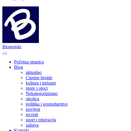
Biograjski
Početna stranica
Blog
aktualno
Ciprine beside
kultura i turizam
more i otoci
Nekategorizirano
okolica
politika i gospodarstvo
povijest
recepti
sport i rekreacija
zabava
Kontakt