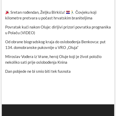
Sretan rođendan, Željku Birkiću!
Čovjeku koji
kilometre pretvara u počast hrvatskim braniteljima
Povratak kući nakon Oluje: dirljivi prizori povratka prognanika
u Polaču (VIDEO)
Od obrane biogradskog kraja do oslobođenja Benkovca: put
134. domobranske pukovnije u VRO „Oluja“
Miroslav Vođera iz Vrane, heroj Oluje koji je život položio
nekoliko sati prije oslobođenja Knina
Dan pobjede ne bi smio biti tek fusnota