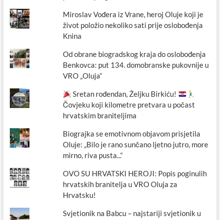
Miroslav Vođera iz Vrane, heroj Oluje koji je
život položio nekoliko sati prije oslobođenja
Knina
Od obrane biogradskog kraja do oslobođenja
Benkovca: put 134. domobranske pukovnije u
VRO „Oluja“
Sretan rođendan, Željku Birkiću!
Čovjeku koji kilometre pretvara u počast
hrvatskim braniteljima
Biograjka se emotivnom objavom prisjetila
Oluje: „Bilo je rano sunčano ljetno jutro, more
mirno, riva pusta...“
OVO SU HRVATSKI HEROJI: Popis poginulih
hrvatskih branitelja u VRO Oluja za
Hrvatsku!
Svjetionik na Babcu – najstariji svjetionik u