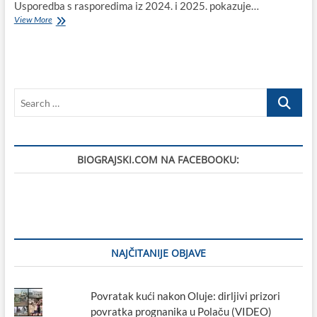
Usporedba s rasporedima iz 2024. i 2025. pokazuje…
Novi
View More
raspored
odvoza
otpada
za
2026.:
Search
korak
unatrag
…
u
najosjetljivijem
dijelu
BIOGRAJSKI.COM NA FACEBOOKU:
godine?
NAJČITANIJE OBJAVE
Povratak kući nakon Oluje: dirljivi prizori
povratka prognanika u Polaču (VIDEO)