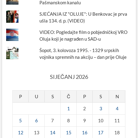
Pašmanskom kanalu
SJEĆANJA IZ "OLUJE": U Benkovac je prva
ušla 134. d. p. (VIDEO)
VIDEO: Pogledajte film o pobjedničkoj VRO
Oluja koji je nagrađen u SAD-u
Šopot, 3. kolovoza 1995. - 1329 srpskih
vojnika spremnih na akciju – dan prije Oluje
SIJEČANJ 2026
P
U
S
Č
P
S
N
1
2
3
4
5
6
7
8
9
10
11
12
13
14
15
16
17
18