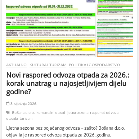
AKTUALNO
KULTURA I TURIZAM
POLITIKA I GOSPODARSTVO
Novi raspored odvoza otpada za 2026.:
korak unatrag u najosjetljivijem dijelu
godine?
3. siječnja 2026.
Bošana d.o.o.
komunalni otpad
ljetna sezona
raspored odvoza
otpada
turizam
Ljetna sezona bez pojačanog odvoza – zašto? Bošana d.o.o.
objavila je raspored odvoza otpada za 2026. godinu.