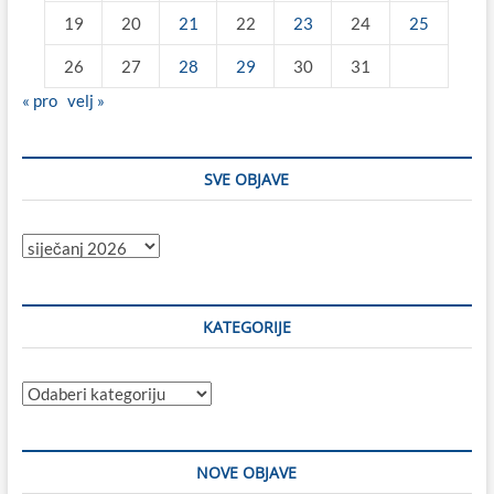
19
20
21
22
23
24
25
26
27
28
29
30
31
« pro
velj »
SVE OBJAVE
Sve
objave
KATEGORIJE
Kategorije
NOVE OBJAVE