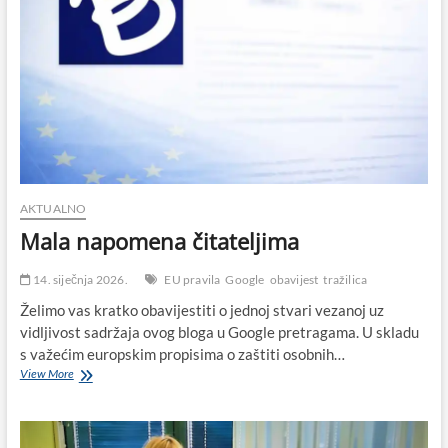
AKTUALNO
Mala napomena čitateljima
14. siječnja 2026.
EU pravila
Google
obavijest
tražilica
Želimo vas kratko obavijestiti o jednoj stvari vezanoj uz
vidljivost sadržaja ovog bloga u Google pretragama. U skladu
s važećim europskim propisima o zaštiti osobnih…
Mala
View More
napomena
čitateljima