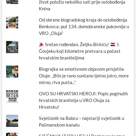
život položio nekoliko sati prije oslobođenja
Knina
Od obrane biogradskog kraja do oslobođenja
Benkovca: put 134. domobranske pukovnije u
VRO „Oluja“
Sretan rođendan, Željku Birkiću!
Čovjeku koji kilometre pretvara u počast
hrvatskim braniteljima
Biograjka se emotivnom objavom prisjetila
Oluje: „Bilo je rano sunčano ljetno jutro, more
mirno, riva pusta...“
OVO SU HRVATSKI HEROJI: Popis poginulih
hrvatskih branitelja u VRO Oluja za
Hrvatsku!
Svjetionik na Babcu – najstariji svjetionik u
Pašmanskom kanalu