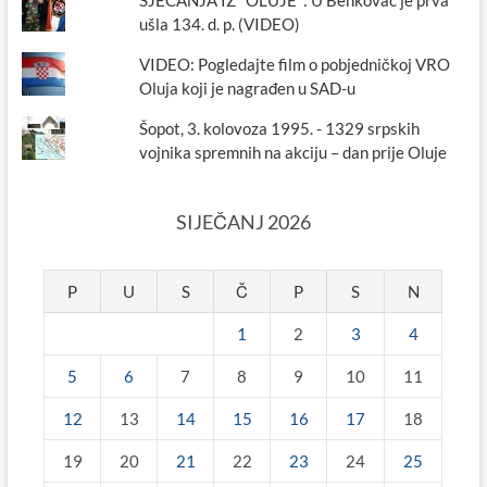
SJEĆANJA IZ "OLUJE": U Benkovac je prva
ušla 134. d. p. (VIDEO)
VIDEO: Pogledajte film o pobjedničkoj VRO
Oluja koji je nagrađen u SAD-u
Šopot, 3. kolovoza 1995. - 1329 srpskih
vojnika spremnih na akciju – dan prije Oluje
SIJEČANJ 2026
P
U
S
Č
P
S
N
1
2
3
4
5
6
7
8
9
10
11
12
13
14
15
16
17
18
19
20
21
22
23
24
25