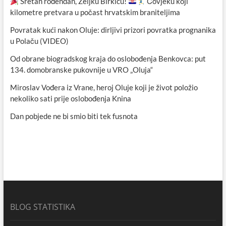
Sretan rođendan, Željku Birkiću!
Čovjeku koji
kilometre pretvara u počast hrvatskim braniteljima
Povratak kući nakon Oluje: dirljivi prizori povratka prognanika
u Polaču (VIDEO)
Od obrane biogradskog kraja do oslobođenja Benkovca: put
134. domobranske pukovnije u VRO „Oluja“
Miroslav Vođera iz Vrane, heroj Oluje koji je život položio
nekoliko sati prije oslobođenja Knina
Dan pobjede ne bi smio biti tek fusnota
BLOG STATISTIKA