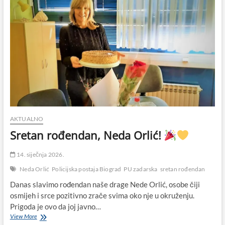
AKTUALNO
Sretan rođendan, Neda Orlić!
14. siječnja 2026.
Neda Orlić
Policijska postaja Biograd
PU zadarska
sretan rođendan
Danas slavimo rođendan naše drage Nede Orlić, osobe čiji
osmijeh i srce pozitivno zrače svima oko nje u okruženju.
Prigoda je ovo da joj javno…
Sretan
View More
rođendan,