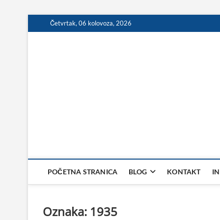
Skip
Četvrtak, 06 kolovoza, 2026
to
content
POČETNA STRANICA
BLOG
KONTAKT
I
Oznaka:
1935