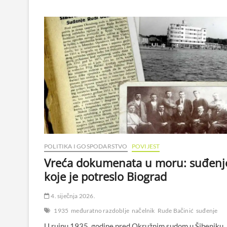
POLITIKA I GOSPODARSTVO
POVIJEST
Vreća dokumenata u moru: suđenj
koje je potreslo Biograd
4. siječnja 2026.
1935
međuratno razdoblje
načelnik
Rude Bačinić
suđenje
U rujnu 1935. godine pred Okružnim sudom u Šibeniku