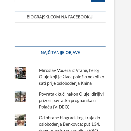
BIOGRAJSKI.COM NA FACEBOOKU:
NAJČITANIJE OBJAVE
Miroslav Vođera iz Vrane, heroj
Oluje koji je život položio nekoliko
sati prije oslobođenja Knina
Povratak kući nakon Oluje: dirljivi
prizori povratka prognanika u
Polaču (VIDEO)
Od obrane biogradskog kraja do
oslobođenja Benkovca: put 134.
domobranske pukovnije u VRO