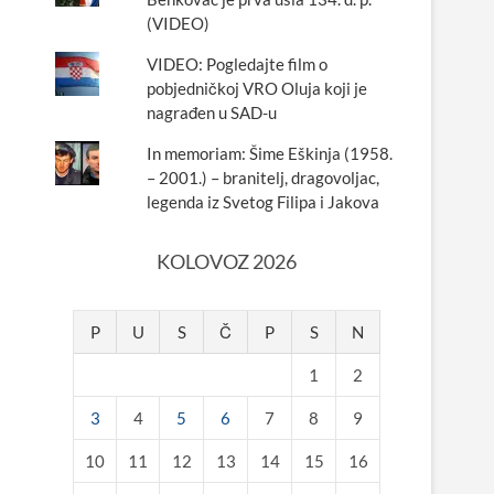
(VIDEO)
VIDEO: Pogledajte film o
pobjedničkoj VRO Oluja koji je
nagrađen u SAD-u
In memoriam: Šime Eškinja (1958.
– 2001.) – branitelj, dragovoljac,
legenda iz Svetog Filipa i Jakova
KOLOVOZ 2026
P
U
S
Č
P
S
N
1
2
3
4
5
6
7
8
9
10
11
12
13
14
15
16