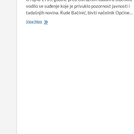
vodilo se suđenje koje je privuklo pozornost javnosti i
tadašnjih novina. Rude Bačinić, bivši načelnik Općine…
Vreća
View More
dokumenata
u
moru:
suđenje
koje
je
potreslo
Biograd