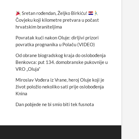
Sretan rođendan, Željko Birkiću!
Čovjeku koji kilometre pretvara u počast
hrvatskim braniteljima
Povratak kući nakon Oluje: dirljivi prizori
povratka prognanika u Polaču (VIDEO)
Od obrane biogradskog kraja do oslobođenja
Benkovca: put 134. domobranske pukovnije u
VRO „Oluja“
Miroslav Vođera iz Vrane, heroj Oluje koji je
život položio nekoliko sati prije oslobođenja
Knina
Dan pobjede ne bi smio biti tek fusnota