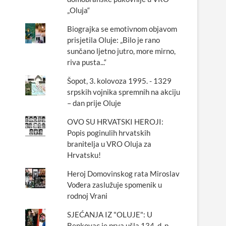
„Oluja“
Biograjka se emotivnom objavom
prisjetila Oluje: „Bilo je rano
sunčano ljetno jutro, more mirno,
riva pusta...“
Šopot, 3. kolovoza 1995. - 1329
srpskih vojnika spremnih na akciju
– dan prije Oluje
OVO SU HRVATSKI HEROJI:
Popis poginulih hrvatskih
branitelja u VRO Oluja za
Hrvatsku!
Heroj Domovinskog rata Miroslav
Vođera zaslužuje spomenik u
rodnoj Vrani
SJEĆANJA IZ "OLUJE": U
Benkovac je prva ušla 134. d. p.