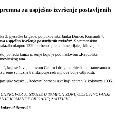
spremna za uspješno izvršenje postavljenih
ika 3. pješačke brigade, potpukovnika Janka Đurice, Komandi 7.
va uspješno izvršenje postavljenih zadaća“
. S vremenskim
lazilo ukupno 1329 borbeno spremnih neprijateljskih vojnika.
toj po redu knjizi iz serije koju je pod naslovom „Republika
omovinskog rata.
ine“, koji se čuvaju u ovom Centru i drugim arhivskim ustanovama u
vršene su nužne transkripcije radi njihove bolje čitljivosti.
ateljske vojske, „Redovni borbeni izveštaj“ datiran 3. kolovoza 1995.
I UNPROFOR-A; STANJE U TAMPON ZONI; ODSUSTVOVANJE
VANJE KOMANDE BRIGADE; ZAHTJEVI.
 kakve aktivnosti.“.