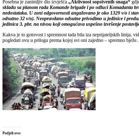
Posebna je zanimljiv dio izvješća
„Aktivnost sopstvenih snaga“
gdje
skladu sa planom rada Komande brigade i po odluci Komadanta brigad
nedostataka. U zoni odgovornosti angažovano je oko 1329 v/o i sta
odsutno 32 v/o). Neopravdano odsutne privodimo u jedinice i preduz
jedinica 3. pbr. na nivou koji omogućava uspešno izvršenje postavlj
Kakva je to gotovost i spremnost tada bila iza neprijateljskih linija, 
pogledati ovu u prilogu prema kojoj svi oni zajedno – spremno bjež
Podjeli ovo: