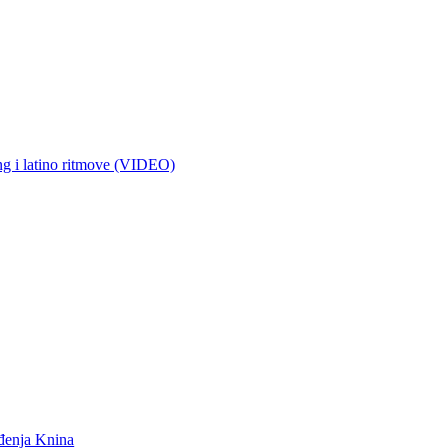
 i latino ritmove (VIDEO)
ođenja Knina