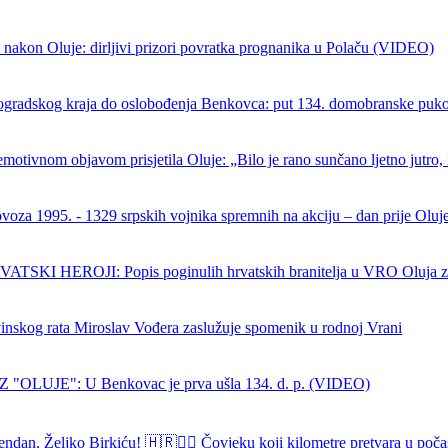
 nakon Oluje: dirljivi prizori povratka prognanika u Polaču (VIDEO)
ogradskog kraja do oslobođenja Benkovca: put 134. domobranske puk
emotivnom objavom prisjetila Oluje: „Bilo je rano sunčano ljetno jutro, 
ovoza 1995. - 1329 srpskih vojnika spremnih na akciju – dan prije Oluj
SKI HEROJI: Popis poginulih hrvatskih branitelja u VRO Oluja z
nskog rata Miroslav Vođera zaslužuje spomenik u rodnoj Vrani
 "OLUJE": U Benkovac je prva ušla 134. d. p. (VIDEO)
endan, Željko Birkiću! 🇭🇷🏃‍♂️ Čovjeku koji kilometre pretvara u poča