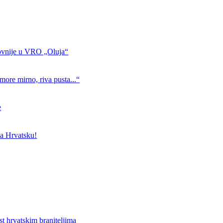
ovnije u VRO „Oluja“
more mirno, riva pusta...“
e
a Hrvatsku!
st hrvatskim braniteljima