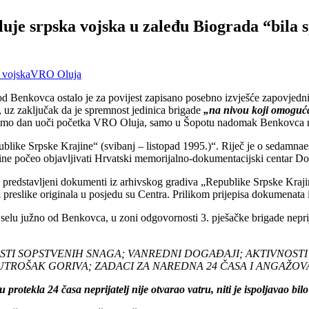
Oluje srpska vojska u zaleđu Biograda “bila 
 vojska
VRO Oluja
 Benkovca ostalo je za povijest zapisano posebno izvješće zapovjedn
, uz zaključak da je spremnost jedinica brigade
„na nivou koji omoguća
, samo dan uoči početka VRO Oluja, samo u Šopotu nadomak Benkovca na
blike Srpske Krajine“ (svibanj – listopad 1995.)“. Riječ je o sedamnaes
ne počeo objavljivati Hrvatski memorijalno-dokumentacijski centar D
 predstavljeni dokumenti iz arhivskog gradiva „Republike Srpske Kraj
 preslike originala u posjedu su Centra. Prilikom prijepisa dokumenata iz
 selu južno od Benkovca, u zoni odgovornosti 3. pješačke brigade neprij
OSTI SOPSTVENIH SNAGA; VANREDNI DOGAĐAJI; AKTIVNOST
I UTROŠAK GORIVA; ZADACI ZA NAREDNA 24 ČASA I ANGAŽO
 protekla 24 časa neprijatelj nije otvarao vatru, niti je ispoljavao bilo