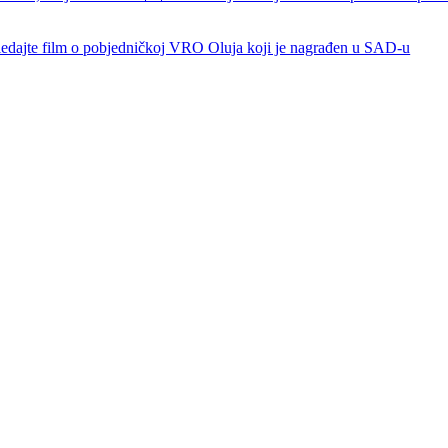
dajte film o pobjedničkoj VRO Oluja koji je nagrađen u SAD-u