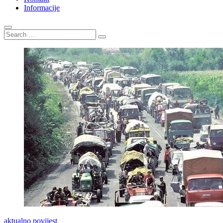
Informacije
Search
…
aktualno
povijest