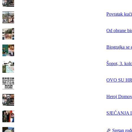
Povratak kući
Od obrane bi
Biograjka se 
Šopot, 3. kol
OVO SU HRVAT
Heroj Domovi
SJEĆANJA IZ
🎉 Sretan rođ