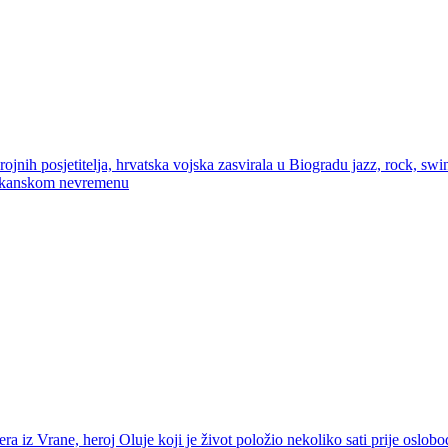
etitelja, hrvatska vojska zasvirala u Biogradu jazz, rock, swing
 orkanskom nevremenu
ra iz Vrane, heroj Oluje koji je život položio nekoliko sati prije oslob