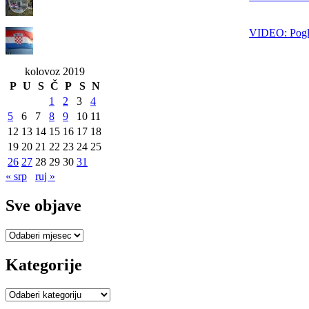
VIDEO: Pogle
kolovoz 2019
P
U
S
Č
P
S
N
1
2
3
4
5
6
7
8
9
10
11
12
13
14
15
16
17
18
19
20
21
22
23
24
25
26
27
28
29
30
31
« srp
ruj »
Sve objave
Sve
objave
Kategorije
Kategorije