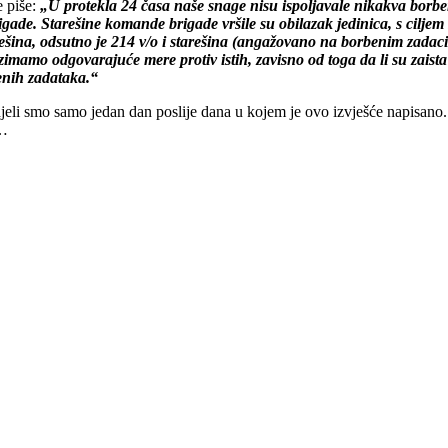
 piše:
„U protekla 24 časa naše snage nisu ispoljavale nikakva borbena 
e. Starešine komande brigade vršile su obilazak jedinica, s ciljem s
rešina, odsutno je 214 v/o i starešina (angažovano na borbenim zada
imamo odgovarajuće mere protiv istih, zavisno od toga da li su zais
enih zadataka.“
vidjeli smo samo jedan dan poslije dana u kojem je ovo izvješće napisano.
e…