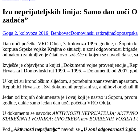
Iza neprijateljskih linija: Samo dan uoči 
zadaća”
Goga
2. kolovoza 2019.
Benkovac
Domovinski rat
krajina
Šopot
srpska
Dan uoči početka VRO Oluja, 3. kolovoza 1995. godine, u Šopotu kod
korpusa Srpske vojske Krajina o situaciji u zoni odgovornosti brigade
odmakom zanimljivo je čitati ovo izvješće u kojem se navodi da se
Izvješće je objavljeno u knjizi „Dokumenti vojne provenijencije „Repu
Hrvatska i Domovinski rat 1990. – 1995. – Dokumenti, od 2007. godi
U knjizi su kronološkim slijedom, s potrebnim znanstvenim aparatom,
Republici Hrvatskoj. Svi dokumenti prepisani su, a njihovi originali ili
Jedan od brojnih dokumenata je i ovaj koji je nastao u Šopotu, prvom
godine, dakle samo jedan dan uoči početka VRO Oluja.
U dokumentu se navode:
AKTIVNOSTI NEPRIJATELJA; AKTIVN
STAREŠINA I VOJNIKA; UPOTREBA m/v BORBENIH VOZILA 
Pod
„Aktivnosti neprijatelja“
navodi se
„U zoni odgovornosti 3.pbr. u