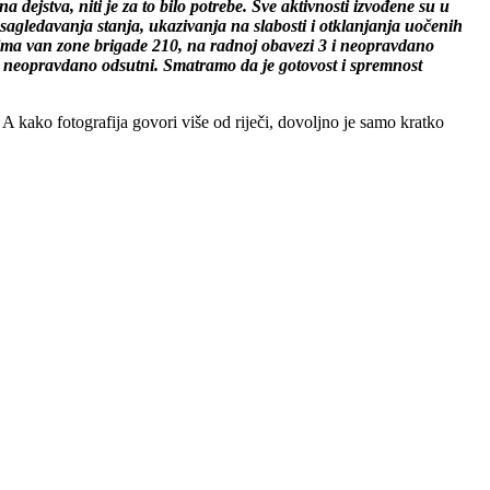
dejstva, niti je za to bilo potrebe. Sve aktivnosti izvođene su u
agledavanja stanja, ukazivanja na slabosti i otklanjanja uočenih
cima van zone brigade 210, na radnoj obavezi 3 i neopravdano
ta neopravdano odsutni. Smatramo da je gotovost i spremnost
 A kako fotografija govori više od riječi, dovoljno je samo kratko