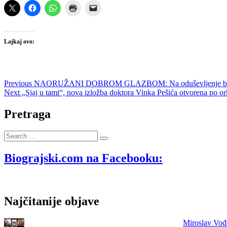
Lajkaj ovo:
Navigacija
Previous
Previous
NAORUŽANI DOBROM GLAZBOM: Na oduševljenje brojnih posj
Next
post:
Next
„Sjaj u tami“, nova izložba doktora Vinka Pešića otvorena po
objava
post:
Pretraga
Search
…
Biograjski.com na Facebooku:
Najčitanije objave
Miroslav Vođe