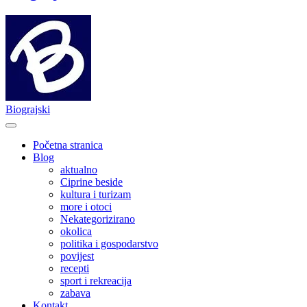
Biograjski
Početna stranica
Blog
aktualno
Ciprine beside
kultura i turizam
more i otoci
Nekategorizirano
okolica
politika i gospodarstvo
povijest
recepti
sport i rekreacija
zabava
Kontakt