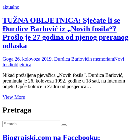
aktualno
TUŽNA OBLJETNICA: Sjećate li se
Đurđice Barlović iz „Novih fosila“?
Prošlo je 27 godina od njenog preranog
odlaska
Goga
26. kolovoza 2019.
Đurđica Barlović
in memoriam
Novi
fosili
obljetnica
Nikad prežaljena pjevačica „Novih fosila“, Đurđica Barlović,
preminula je 26. kolovoza 1992. godine u 18 sati, na Internom
odjelu Opće bolnice u Zadru od posljedica…
TUŽNA
View More
OBLJETNICA:
Sjećate
Pretraga
li
se
Search
Đurđice
…
Barlović
iz
Biograjski.com na Facebooku: