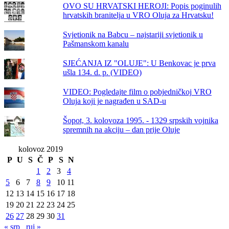
OVO SU HRVATSKI HEROJI: Popis poginulih
hrvatskih branitelja u VRO Oluja za Hrvatsku!
Svjetionik na Babcu – najstariji svjetionik u
Pašmanskom kanalu
SJEĆANJA IZ "OLUJE": U Benkovac je prva
ušla 134. d. p. (VIDEO)
VIDEO: Pogledajte film o pobjedničkoj VRO
Oluja koji je nagrađen u SAD-u
Šopot, 3. kolovoza 1995. - 1329 srpskih vojnika
spremnih na akciju – dan prije Oluje
kolovoz 2019
P
U
S
Č
P
S
N
1
2
3
4
5
6
7
8
9
10
11
12
13
14
15
16
17
18
19
20
21
22
23
24
25
26
27
28
29
30
31
« srp
ruj »