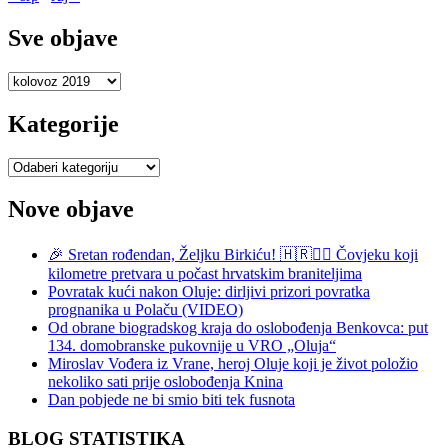
Sve objave
Sve
objave
Kategorije
Kategorije
Nove objave
🎉 Sretan rođendan, Željku Birkiću! 🇭🇷🏃‍♂️ Čovjeku koji
kilometre pretvara u počast hrvatskim braniteljima
Povratak kući nakon Oluje: dirljivi prizori povratka
prognanika u Polaču (VIDEO)
Od obrane biogradskog kraja do oslobođenja Benkovca: put
134. domobranske pukovnije u VRO „Oluja“
Miroslav Vođera iz Vrane, heroj Oluje koji je život položio
nekoliko sati prije oslobođenja Knina
Dan pobjede ne bi smio biti tek fusnota
BLOG STATISTIKA