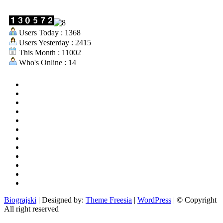
Users Today : 1368
Users Yesterday : 2415
This Month : 11002
Who's Online : 14
aktualno
povijest
kultura
i
politika
turizam
i
more
gospodarstvo
i
sport
otoci
i
okolica
rekreacija
odgoj
i
zabava
obrazovanje
recepti
Ciprine
beside
Nekategorizirano
Biograjski
| Designed by:
Theme Freesia
|
WordPress
| © Copyright
All right reserved