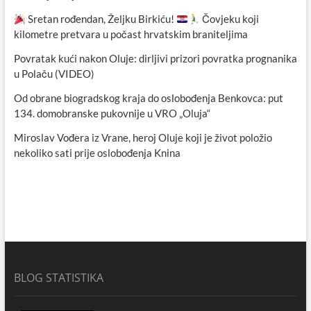
Sretan rođendan, Željku Birkiću!
Čovjeku koji
kilometre pretvara u počast hrvatskim braniteljima
Povratak kući nakon Oluje: dirljivi prizori povratka prognanika
u Polaču (VIDEO)
Od obrane biogradskog kraja do oslobođenja Benkovca: put
134. domobranske pukovnije u VRO „Oluja“
Miroslav Vođera iz Vrane, heroj Oluje koji je život položio
nekoliko sati prije oslobođenja Knina
BLOG STATISTIKA