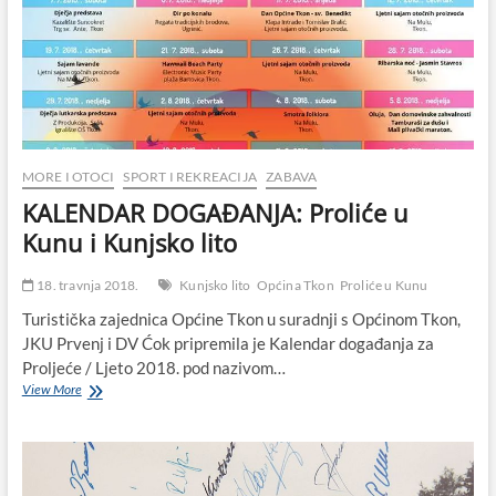
MORE I OTOCI
SPORT I REKREACIJA
ZABAVA
KALENDAR DOGAĐANJA: Proliće u
Kunu i Kunjsko lito
18. travnja 2018.
Kunjsko lito
Općina Tkon
Proliće u Kunu
Turistička zajednica Općine Tkon u suradnji s Općinom Tkon,
JKU Prvenj i DV Ćok pripremila je Kalendar događanja za
Proljeće / Ljeto 2018. pod nazivom…
KALENDAR
View More
DOGAĐANJA:
Proliće
u
Kunu
i