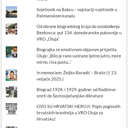
Svjetionik na Babcu – najstariji svjetionik u
Pašmanskom kanalu
Od obrane biogradskog kraja do oslobođenja
Benkovca: put 134. domobranske pukovnije u
VRO „Oluja“
Biograjka se emotivnom objavom prisjetila
Oluje: „Bilo je rano sunčano ljetno jutro, more
mirno, riva pusta...“
In memoriam: Željko Baradić – Brašo († 23.
veljače 2025.)
Biograd 1928. i 1929. godine: od Radićeve
smrti do Šestosiječanjske diktature
OVO SU HRVATSKI HEROJI: Popis poginulih
hrvatskih branitelja u VRO Oluja za
Hrvatsku!