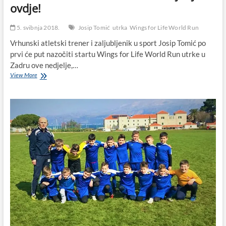
ovdje!
5. svibnja 2018.
Josip Tomić
utrka
Wings for Life World Run
Vrhunski atletski trener i zaljubljenik u sport Josip Tomić po
prvi će put nazočiti startu Wings for Life World Run utrke u
Zadru ove nedjelje,…
I
View More
Josip
Tomić
iz
Biograda
nazočit
će
startu
Wings
for
Life
World
Run
utrke
u
Zadru
ove