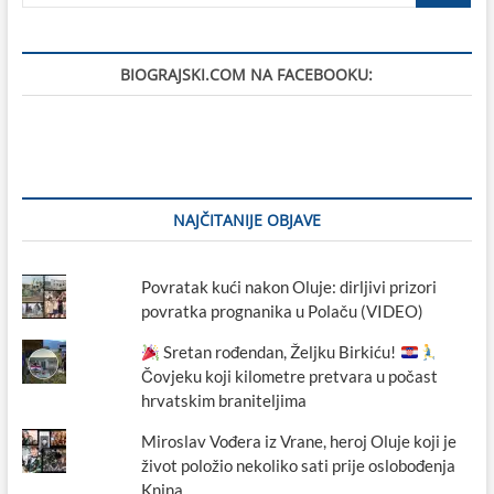
Vincijev
top,
jedini
BIOGRAJSKI.COM NA FACEBOOKU:
sačuvani
primjerak
u
cijelom
svijetu
NAJČITANIJE OBJAVE
Povratak kući nakon Oluje: dirljivi prizori
povratka prognanika u Polaču (VIDEO)
Sretan rođendan, Željku Birkiću!
Čovjeku koji kilometre pretvara u počast
hrvatskim braniteljima
Miroslav Vođera iz Vrane, heroj Oluje koji je
život položio nekoliko sati prije oslobođenja
Knina