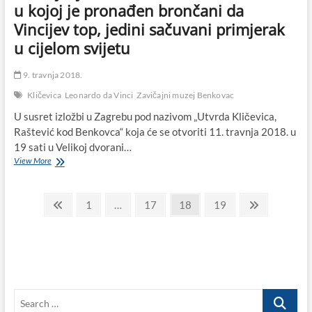
u kojoj je pronađen brončani da
Vincijev top, jedini sačuvani primjerak
u cijelom svijetu
9. travnja 2018.
Kličevica
Leonardo da Vinci
Zavičajni muzej Benkovac
U susret izložbi u Zagrebu pod nazivom „Utvrda Kličevica,
Raštević kod Benkovca“ koja će se otvoriti 11. travnja 2018. u
19 sati u Velikoj dvorani…
Njezino
View More
visočanstvo
Kličevica:
Paginacija
Srednjovjekovna
Previous
Page
Page
Page
Page
Next
1
…
17
18
19
utvrda
page
page
objava
kod
Benkovca
u
kojoj
je
pronađen
Search
brončani
da
…