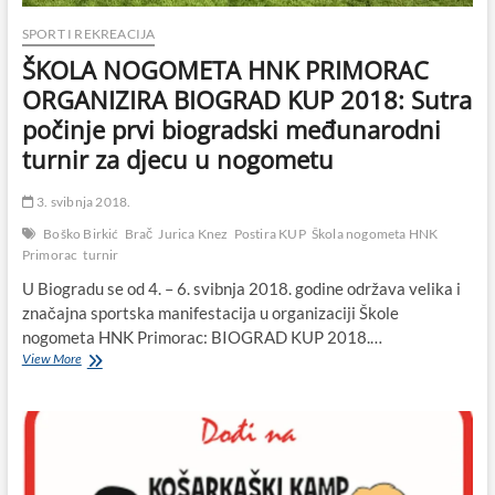
nedjelje,
a
SPORT I REKREACIJA
njegova
ŠKOLA NOGOMETA HNK PRIMORAC
inspirativna
životna
ORGANIZIRA BIOGRAD KUP 2018: Sutra
priča
počinje prvi biogradski međunarodni
dokaz
je
turnir za djecu u nogometu
da
nikad
3. svibnja 2018.
ne
treba
Boško Birkić
Brač
Jurica Knez
Postira KUP
Škola nogometa HNK
odustati…
Primorac
turnir
Pročitajte
je
U Biogradu se od 4. – 6. svibnja 2018. godine održava velika i
ovdje!
značajna sportska manifestacija u organizaciji Škole
nogometa HNK Primorac: BIOGRAD KUP 2018.…
ŠKOLA
View More
NOGOMETA
HNK
PRIMORAC
ORGANIZIRA
BIOGRAD
KUP