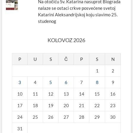
Na otočiću Sv. Katarina nasuprot Biograda
nalaze se ostaci crkve posvećene svetoj
Katarini Aleksandrijskoj koju slavimo 25.
studenog
KOLOVOZ 2026
P
U
S
Č
P
S
N
1
2
3
4
5
6
7
8
9
10
11
12
13
14
15
16
17
18
19
20
21
22
23
24
25
26
27
28
29
30
31