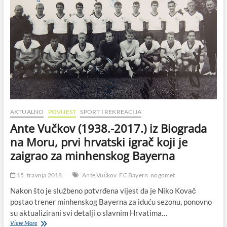
Kunjsko
lito
AKTUALNO
POVIJEST
SPORT I REKREACIJA
Ante Vučkov (1938.-2017.) iz Biograda
na Moru, prvi hrvatski igrač koji je
zaigrao za minhenskog Bayerna
15. travnja 2018.
Ante Vučkov
FC Bayern
nogomet
Nakon što je službeno potvrđena vijest da je Niko Kovač
postao trener minhenskog Bayerna za iduću sezonu, ponovno
su aktualizirani svi detalji o slavnim Hrvatima…
Ante
View More