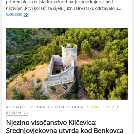
pripremale za najslađe mažoret natjecanje koje se pod
nazivom „Prvi korak“ za cijelu južnu Hrvatsku održavalo u…
Najmlađe
View More
biograjske
mažoretkinje
zlatne
u
Preku
AKTUALNO
KULTURA I TURIZAM
OKOLICA
POVIJEST
SPORT I
REKREACIJA
Njezino visočanstvo Kličevica:
Srednjovjekovna utvrda kod Benkovca