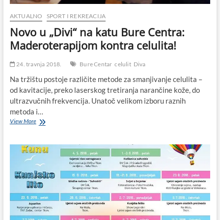
u
Maškovića
AKTUALNO
SPORT I REKREACIJA
hanu
Novo u „Divi“ na katu Bure Centra:
u
Vrani
Maderoterapijom kontra celulita!
do
18.
24. travnja 2018.
Bure Centar
celulit
Diva
Festivala
cvijeća
Na tržištu postoje različite metode za smanjivanje celulita –
u
od kavitacije, preko laserskog tretiranja narančine kože, do
Svetom
ultrazvučnih frekvencija. Unatoč velikom izboru raznih
Filip
i
metoda i…
Jakovu
Novo
View More
u
„Divi“
na
katu
Bure
Centra:
Maderoterapijom
kontra
celulita!