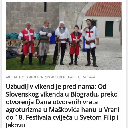
Hrvatskog
košarkaškog
saveza
za
mlade
ponovno
u
Biogradu
AKTUALNO
OKOLICA
SPORT I REKREACIJA
ZABAVA
Uzbudljiv vikend je pred nama: Od
Slovenskog vikenda u Biogradu, preko
otvorenja Dana otvorenih vrata
agroturizma u Maškovića hanu u Vrani
do 18. Festivala cvijeća u Svetom Filip i
Jakovu