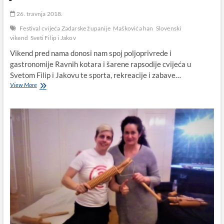
26. travnja 2018.
Festival cvijeća Zadarske županije
Maškovića han
Slovenski
vikend
Sveti Filip i Jakov
Vikend pred nama donosi nam spoj poljoprivrede i
gastronomije Ravnih kotara i šarene rapsodije cvijeća u
Svetom Filip i Jakovu te sporta, rekreacije i zabave…
Uzbudljiv
View More
vikend
je
pred
nama:
Od
Slovenskog
vikenda
u
Biogradu,
preko
otvorenja
Dana
otvorenih
vrata
agroturizma