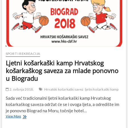
2018:
Sutra
počinje
prvi
biogradski
međunarodni
turnir
za
djecu
u
nogometu
SPORT I REKREACIJA
Ljetni košarkaški kamp Hrvatskog
košarkaškog saveza za mlade ponovno
u Biogradu
2. svibnja 2018.
Hrvatski košarkaški savez
ljetni košarkaški kamp
Sada već tradicionalni ljetni košarkaški kamp Hrvatskog
košarkaškog saveza održat će se i ovoga ljeta, a odredište im
je ponovno Biograd na Moru, točnije hotel…
Ljetni
View More
košarkaški
kamp