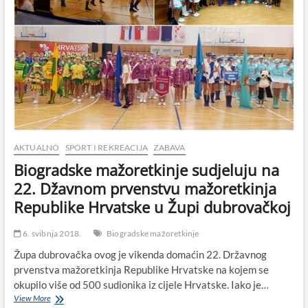
AKTUALNO
SPORT I REKREACIJA
ZABAVA
Biogradske mažoretkinje sudjeluju na
22. Džavnom prvenstvu mažoretkinja
Republike Hrvatske u Župi dubrovačkoj
6. svibnja 2018.
Biogradske mažoretkinje
Župa dubrovačka ovog je vikenda domaćin 22. Državnog
prvenstva mažoretkinja Republike Hrvatske na kojem se
okupilo više od 500 sudionika iz cijele Hrvatske. Iako je…
Biogradske
View More