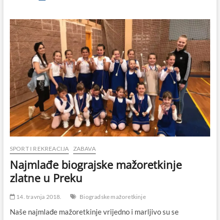
Vučkov
(1938.-2017.)
iz
Biograda
na
Moru,
prvi
hrvatski
igrač
koji
je
zaigrao
za
minhenskog
Bayerna
SPORT I REKREACIJA
ZABAVA
Najmlađe biograjske mažoretkinje
zlatne u Preku
14. travnja 2018.
Biogradske mažoretkinje
Naše najmlađe mažoretkinje vrijedno i marljivo su se