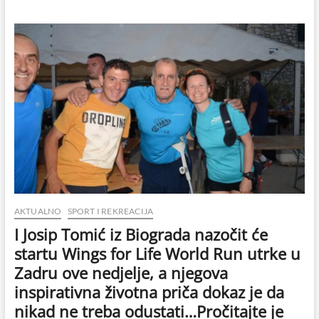
mažoretkinje
sudjeluju
na
22.
Džavnom
prvenstvu
mažoretkinja
Republike
Hrvatske
u
Župi
dubrovačkoj
AKTUALNO
SPORT I REKREACIJA
I Josip Tomić iz Biograda nazočit će
startu Wings for Life World Run utrke u
Zadru ove nedjelje, a njegova
inspirativna životna priča dokaz je da
nikad ne treba odustati…Pročitajte je