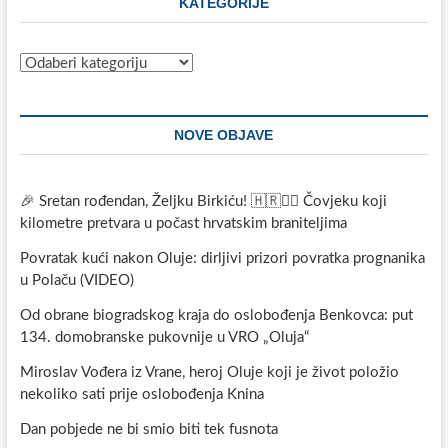
KATEGORIJE
Kategorije
NOVE OBJAVE
🎉 Sretan rođendan, Željku Birkiću! 🇭🇷🏃‍♂️ Čovjeku koji
kilometre pretvara u počast hrvatskim braniteljima
Povratak kući nakon Oluje: dirljivi prizori povratka prognanika
u Polaču (VIDEO)
Od obrane biogradskog kraja do oslobođenja Benkovca: put
134. domobranske pukovnije u VRO „Oluja“
Miroslav Vođera iz Vrane, heroj Oluje koji je život položio
nekoliko sati prije oslobođenja Knina
Dan pobjede ne bi smio biti tek fusnota