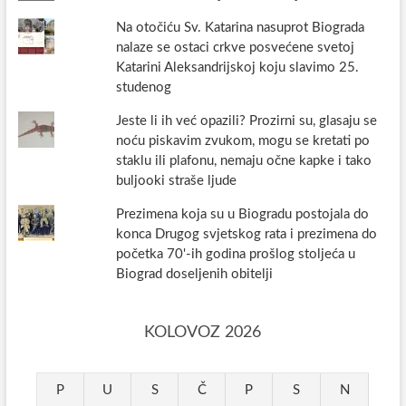
Na otočiću Sv. Katarina nasuprot Biograda
nalaze se ostaci crkve posvećene svetoj
Katarini Aleksandrijskoj koju slavimo 25.
studenog
Jeste li ih već opazili? Prozirni su, glasaju se
noću piskavim zvukom, mogu se kretati po
staklu ili plafonu, nemaju očne kapke i tako
buljooki straše ljude
Prezimena koja su u Biogradu postojala do
konca Drugog svjetskog rata i prezimena do
početka 70'-ih godina prošlog stoljeća u
Biograd doseljenih obitelji
KOLOVOZ 2026
P
U
S
Č
P
S
N