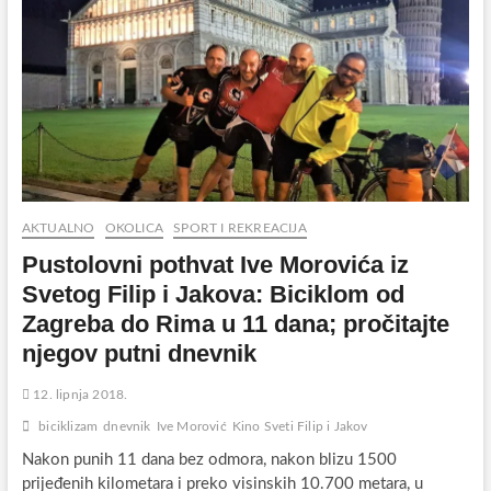
AKTUALNO
OKOLICA
SPORT I REKREACIJA
Pustolovni pothvat Ive Morovića iz
Svetog Filip i Jakova: Biciklom od
Zagreba do Rima u 11 dana; pročitajte
njegov putni dnevnik
12. lipnja 2018.
biciklizam
dnevnik
Ive Morović
Kino Sveti Filip i Jakov
Nakon punih 11 dana bez odmora, nakon blizu 1500
prijeđenih kilometara i preko visinskih 10.700 metara, u