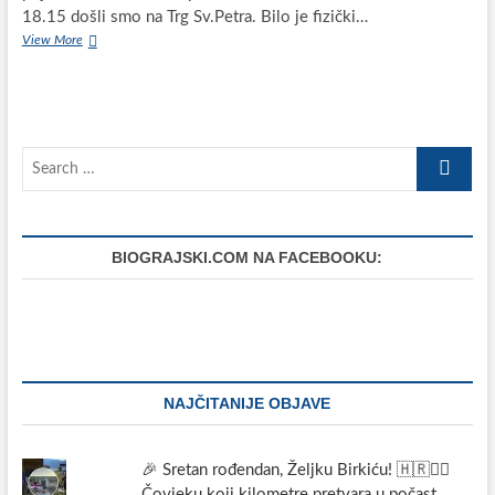
18.15 došli smo na Trg Sv.Petra. Bilo je fizički…
Pustolovni
View More
pothvat
Ive
Morovića
iz
Svetog
Search
Filip
i
…
Jakova:
Biciklom
od
BIOGRAJSKI.COM NA FACEBOOKU:
Zagreba
do
Rima
u
11
dana;
pročitajte
njegov
NAJČITANIJE OBJAVE
putni
dnevnik
🎉 Sretan rođendan, Željku Birkiću! 🇭🇷🏃‍♂️
Čovjeku koji kilometre pretvara u počast