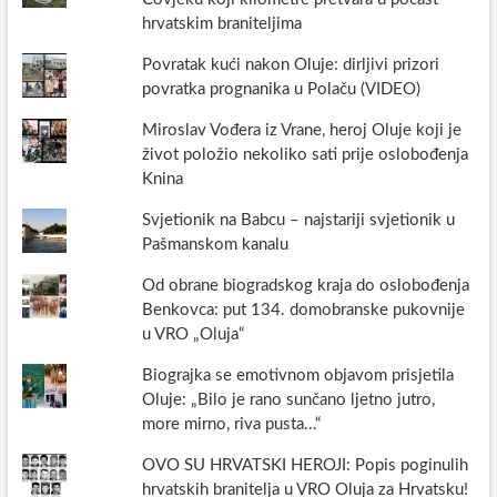
hrvatskim braniteljima
Povratak kući nakon Oluje: dirljivi prizori
povratka prognanika u Polaču (VIDEO)
Miroslav Vođera iz Vrane, heroj Oluje koji je
život položio nekoliko sati prije oslobođenja
Knina
Svjetionik na Babcu – najstariji svjetionik u
Pašmanskom kanalu
Od obrane biogradskog kraja do oslobođenja
Benkovca: put 134. domobranske pukovnije
u VRO „Oluja“
Biograjka se emotivnom objavom prisjetila
Oluje: „Bilo je rano sunčano ljetno jutro,
more mirno, riva pusta...“
OVO SU HRVATSKI HEROJI: Popis poginulih
hrvatskih branitelja u VRO Oluja za Hrvatsku!