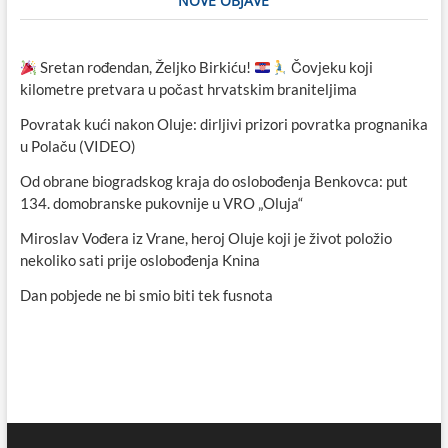
NOVE OBJAVE
Sretan rođendan, Željko Birkiću!
Čovjeku koji
kilometre pretvara u počast hrvatskim braniteljima
Povratak kući nakon Oluje: dirljivi prizori povratka prognanika
u Polaču (VIDEO)
Od obrane biogradskog kraja do oslobođenja Benkovca: put
134. domobranske pukovnije u VRO „Oluja“
Miroslav Vođera iz Vrane, heroj Oluje koji je život položio
nekoliko sati prije oslobođenja Knina
Dan pobjede ne bi smio biti tek fusnota