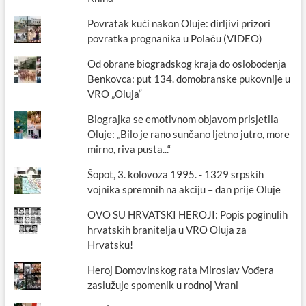
Povratak kući nakon Oluje: dirljivi prizori
povratka prognanika u Polaču (VIDEO)
Od obrane biogradskog kraja do oslobođenja
Benkovca: put 134. domobranske pukovnije u
VRO „Oluja“
Biograjka se emotivnom objavom prisjetila
Oluje: „Bilo je rano sunčano ljetno jutro, more
mirno, riva pusta...“
Šopot, 3. kolovoza 1995. - 1329 srpskih
vojnika spremnih na akciju – dan prije Oluje
OVO SU HRVATSKI HEROJI: Popis poginulih
hrvatskih branitelja u VRO Oluja za
Hrvatsku!
Heroj Domovinskog rata Miroslav Vođera
zaslužuje spomenik u rodnoj Vrani