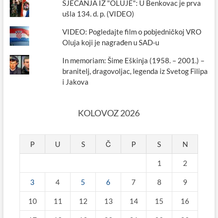
SJEĆANJA IZ "OLUJE": U Benkovac je prva
ušla 134. d. p. (VIDEO)
VIDEO: Pogledajte film o pobjedničkoj VRO
Oluja koji je nagrađen u SAD-u
In memoriam: Šime Eškinja (1958. – 2001.) –
branitelj, dragovoljac, legenda iz Svetog Filipa
i Jakova
KOLOVOZ 2026
P
U
S
Č
P
S
N
1
2
3
4
5
6
7
8
9
10
11
12
13
14
15
16