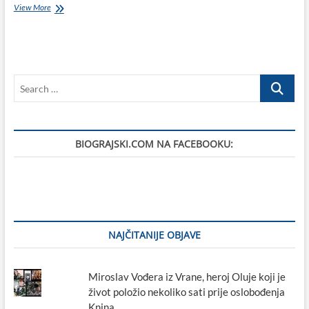
Ljetni
View More
košarkaški
kamp
Hrvatskog
košarkaškog
saveza
Search
za
mlade
…
ponovno
u
Biogradu
BIOGRAJSKI.COM NA FACEBOOKU:
NAJČITANIJE OBJAVE
Miroslav Vođera iz Vrane, heroj Oluje koji je
život položio nekoliko sati prije oslobođenja
Knina