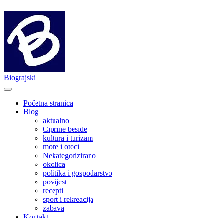
Biograjski
Početna stranica
Blog
aktualno
Ciprine beside
kultura i turizam
more i otoci
Nekategorizirano
okolica
politika i gospodarstvo
povijest
recepti
sport i rekreacija
zabava
Kontakt