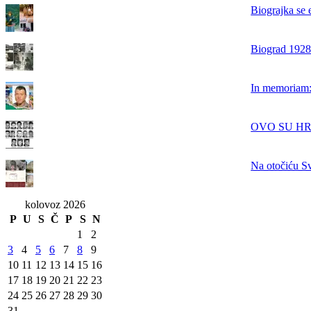
Biograjka se 
Biograd 1928.
In memoriam: 
OVO SU HRVAT
Na otočiću Sv
kolovoz 2026
P
U
S
Č
P
S
N
1
2
3
4
5
6
7
8
9
10
11
12
13
14
15
16
17
18
19
20
21
22
23
24
25
26
27
28
29
30
31