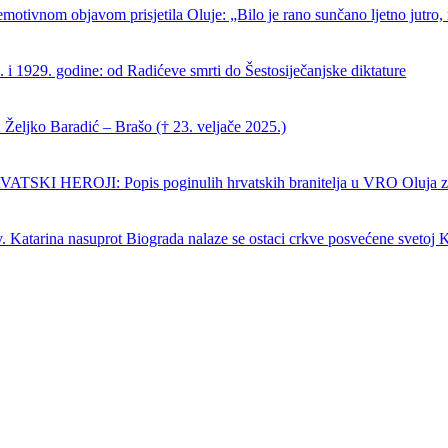
emotivnom objavom prisjetila Oluje: „Bilo je rano sunčano ljetno jutro, 
 i 1929. godine: od Radićeve smrti do Šestosiječanjske diktature
Željko Baradić – Brašo († 23. veljače 2025.)
SKI HEROJI: Popis poginulih hrvatskih branitelja u VRO Oluja z
. Katarina nasuprot Biograda nalaze se ostaci crkve posvećene svetoj K