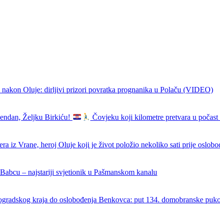
 nakon Oluje: dirljivi prizori povratka prognanika u Polaču (VIDEO)
endan, Željku Birkiću!
Čovjeku koji kilometre pretvara u počast 
ra iz Vrane, heroj Oluje koji je život položio nekoliko sati prije oslob
 Babcu – najstariji svjetionik u Pašmanskom kanalu
ogradskog kraja do oslobođenja Benkovca: put 134. domobranske puk