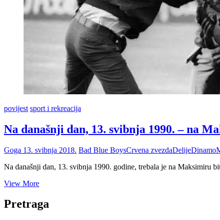
povijest
sport i rekreacija
Na današnji dan, 13. svibnja 1990. – na M
Goga
13. svibnja 2018.
Bad Blue Boys
Crvena zvezda
Delije
Dinamo
M
Na današnji dan, 13. svibnja 1990. godine, trebala je na Maksimiru 
Na
View More
današnji
dan,
Pretraga
13.
svibnja