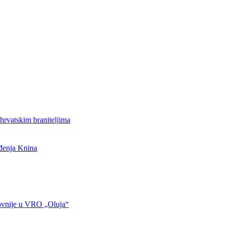
hrvatskim braniteljima
ođenja Knina
ovnije u VRO „Oluja“