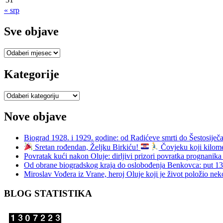
« srp
Sve objave
Sve
objave
Kategorije
Kategorije
Nove objave
Biograd 1928. i 1929. godine: od Radićeve smrti do Šestosiječa
Sretan rođendan, Željku Birkiću!
Čovjeku koji kilomet
Povratak kući nakon Oluje: dirljivi prizori povratka prognani
Od obrane biogradskog kraja do oslobođenja Benkovca: put 
Miroslav Vođera iz Vrane, heroj Oluje koji je život položio nek
BLOG STATISTIKA