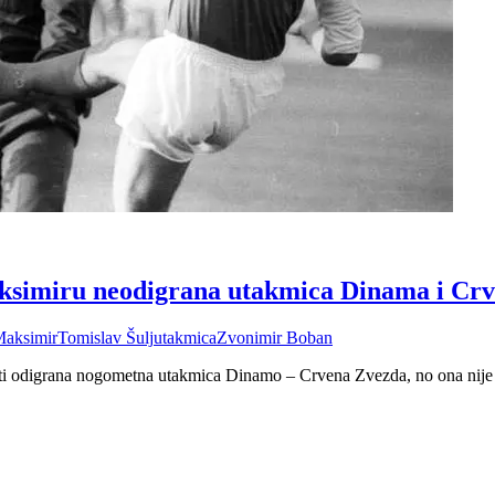
aksimiru neodigrana utakmica Dinama i Crve
aksimir
Tomislav Šulj
utakmica
Zvonimir Boban
biti odigrana nogometna utakmica Dinamo – Crvena Zvezda, no ona nije