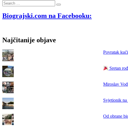
Search
1990.
…
–
na
Biograjski.com na Facebooku:
Maksimiru
neodigrana
utakmica
Dinama
Najčitanije objave
i
Crvene
zvezde
Povratak kući
nagovijestila
rat
u
Sretan rođ
Hrvatskoj
Miroslav Vođe
Svjetionik na
Od obrane bi