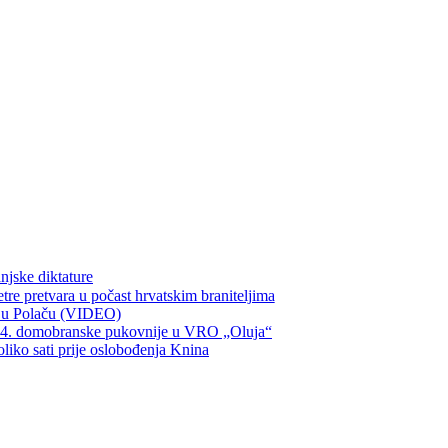
njske diktature
re pretvara u počast hrvatskim braniteljima
ka u Polaču (VIDEO)
134. domobranske pukovnije u VRO „Oluja“
oliko sati prije oslobođenja Knina