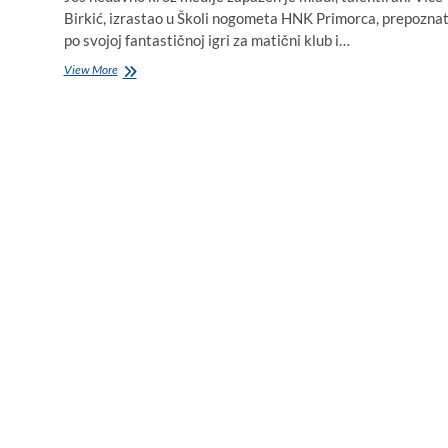
Birkić, izrastao u Školi nogometa HNK Primorca, prepozna
po svojoj fantastičnoj igri za matični klub i…
Primorčev
View More
dragulj
Vice
Birkić
na
putu
od
biogradskog
Primorca
do
splitskog
Hajduka