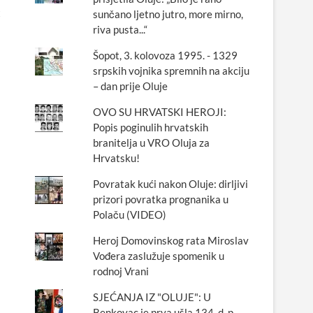
t
sunčano ljetno jutro, more mirno,
riva pusta...“
Šopot, 3. kolovoza 1995. - 1329
srpskih vojnika spremnih na akciju
– dan prije Oluje
OVO SU HRVATSKI HEROJI:
Popis poginulih hrvatskih
branitelja u VRO Oluja za
Hrvatsku!
Povratak kući nakon Oluje: dirljivi
prizori povratka prognanika u
Polaču (VIDEO)
Heroj Domovinskog rata Miroslav
Vođera zaslužuje spomenik u
rodnoj Vrani
SJEĆANJA IZ "OLUJE": U
Benkovac je prva ušla 134. d. p.