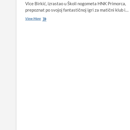
Vice Birkić, izrastao u Školi nogometa HNK Primorca,
prepoznat po svojoj fantastičnoj igri za matični klub i…
Sretan
View More
rođendan
Vice
Birkiću!