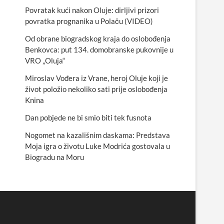
Povratak kući nakon Oluje: dirljivi prizori
povratka prognanika u Polaču (VIDEO)
Od obrane biogradskog kraja do oslobođenja
Benkovca: put 134. domobranske pukovnije u
VRO „Oluja“
Miroslav Vođera iz Vrane, heroj Oluje koji je
život položio nekoliko sati prije oslobođenja
Knina
Dan pobjede ne bi smio biti tek fusnota
Nogomet na kazališnim daskama: Predstava
Moja igra o životu Luke Modrića gostovala u
Biogradu na Moru