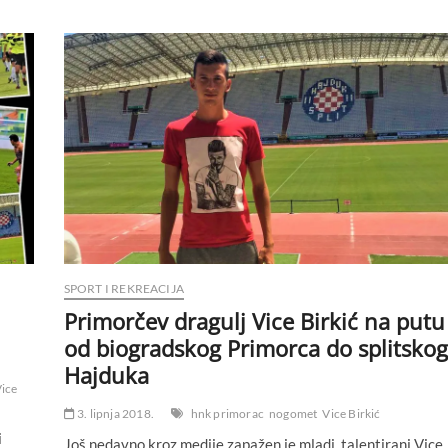
SPORT I REKREACIJA
Primorčev dragulj Vice Birkić na putu
od biogradskog Primorca do splitskog
Hajduka
ice
3. lipnja 2018.
hnk primorac
nogomet
Vice Birkić
i
Još nedavno kroz medije zapažen je mladi, talentirani Vice