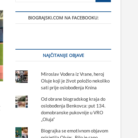
BIOGRAJSKI.COM NA FACEBOOKU:
NAJČITANIJE OBJAVE
Miroslav Vođera iz Vrane, heroj
Oluje koji je život položio nekoliko
sati prije oslobođenja Knina
Od obrane biogradskog kraja do
oslobođenja Benkovca: put 134.
domobranske pukovnije u VRO
„Oluja“
Biograjka se emotivnom objavom
prisjetila Oluje: „Bilo je rano