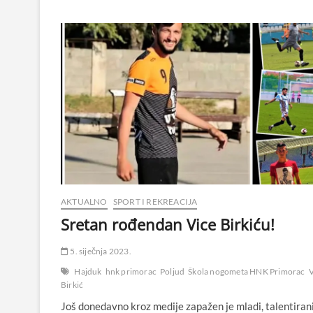
AKTUALNO
SPORT I REKREACIJA
Sretan rođendan Vice Birkiću!
5. siječnja 2023.
Hajduk
hnk primorac
Poljud
Škola nogometa HNK Primorac
V
Birkić
Još donedavno kroz medije zapažen je mladi, talentiran