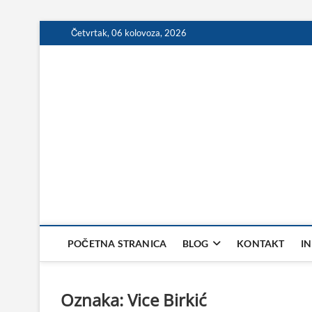
Skip
Četvrtak, 06 kolovoza, 2026
to
content
POČETNA STRANICA
BLOG
KONTAKT
I
Oznaka:
Vice Birkić