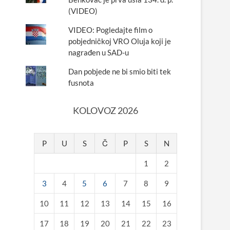
(VIDEO)
VIDEO: Pogledajte film o
pobjedničkoj VRO Oluja koji je
nagrađen u SAD-u
Dan pobjede ne bi smio biti tek
fusnota
KOLOVOZ 2026
P
U
S
Č
P
S
N
1
2
3
4
5
6
7
8
9
10
11
12
13
14
15
16
17
18
19
20
21
22
23