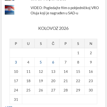
VIDEO: Pogledajte film o pobjedničkoj VRO
Oluja koji je nagrađen u SAD-u
KOLOVOZ 2026
P
U
S
Č
P
S
N
1
2
3
4
5
6
7
8
9
10
11
12
13
14
15
16
17
18
19
20
21
22
23
24
25
26
27
28
29
30
31
« srp