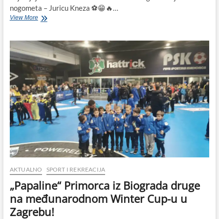
nogometa – Juricu Kneza ⚽️😁🔥…
Jurica
View More
Knez
–
novo
poglavlje
voditelja
škole
nogometa
u
NŠK
Nova
Zora
nakon
godina
u
HNK
Primorac,
Biogradu
AKTUALNO
SPORT I REKREACIJA
na
„Papaline“ Primorca iz Biograda druge
Moru
na međunarodnom Winter Cup-u u
Zagrebu!