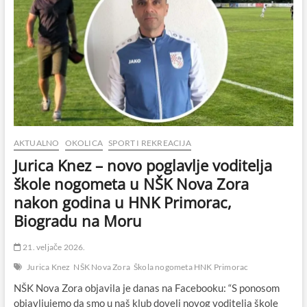
AKTUALNO
OKOLICA
SPORT I REKREACIJA
Jurica Knez – novo poglavlje voditelja
škole nogometa u NŠK Nova Zora
nakon godina u HNK Primorac,
Biogradu na Moru
21. veljače 2026.
Jurica Knez
NŠK Nova Zora
Škola nogometa HNK Primorac
NŠK Nova Zora objavila je danas na Facebooku: “S ponosom
objavljujemo da smo u naš klub doveli novog voditelja škole