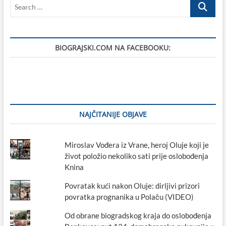
Search
KUP
2018:
…
Sutra
počinje
prvi
BIOGRAJSKI.COM NA FACEBOOKU:
biogradski
međunarodni
turnir
za
djecu
u
nogometu
NAJČITANIJE OBJAVE
Miroslav Vođera iz Vrane, heroj Oluje koji je
život položio nekoliko sati prije oslobođenja
Knina
Povratak kući nakon Oluje: dirljivi prizori
povratka prognanika u Polaču (VIDEO)
Od obrane biogradskog kraja do oslobođenja