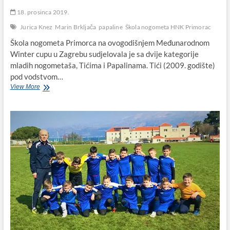
18. prosinca 2019.
Jurica Knez
Marin Brkljača
papaline
Škola nogometa HNK Primorac
Škola nogometa Primorca na ovogodišnjem Međunarodnom
Winter cupu u Zagrebu sudjelovala je sa dvije kategorije
mladih nogometaša, Tićima i Papalinama. Tići (2009. godište)
pod vodstvom…
„Papaline“
View More
Primorca
iz
Biograda
druge
na
međunarodnom
Winter
Cup-
u
u
Zagrebu!