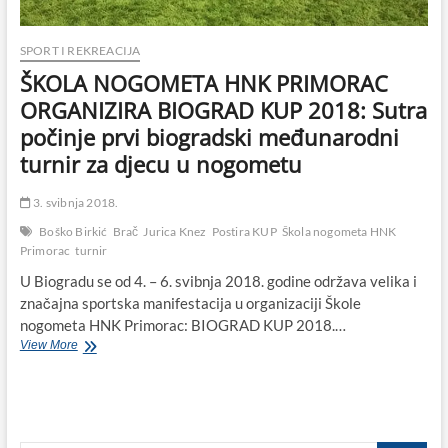
SPORT I REKREACIJA
ŠKOLA NOGOMETA HNK PRIMORAC
ORGANIZIRA BIOGRAD KUP 2018: Sutra
počinje prvi biogradski međunarodni
turnir za djecu u nogometu
3. svibnja 2018.
Boško Birkić
Brač
Jurica Knez
Postira KUP
Škola nogometa HNK
Primorac
turnir
U Biogradu se od 4. – 6. svibnja 2018. godine održava velika i
značajna sportska manifestacija u organizaciji Škole
nogometa HNK Primorac: BIOGRAD KUP 2018.…
ŠKOLA
View More
NOGOMETA
HNK
PRIMORAC
ORGANIZIRA
BIOGRAD