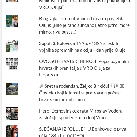
Benkovca: put 134. domobranske pukovnije u
VRO „Oluja“
Biograjka se emotivnom objavom prisjetila
Oluje: „Bilo je rano sunčano ljetno jutro, more
mirno, riva pusta...“
Šopot, 3. kolovoza 1995. - 1329 srpskih
vojnika spremnih na akciju – dan prije Oluje
OVO SU HRVATSKI HEROJI: Popis poginulih
hrvatskih branitelja u VRO Oluja za
Hrvatsku!
🎉 Sretan rođendan, Željko Birkiću! 🇭🇷🏃‍♂️
Čovjeku koji kilometre pretvara u počast
hrvatskim braniteljima
Heroj Domovinskog rata Miroslav Vođera
zaslužuje spomenik u rodnoj Vrani
SJEĆANJA IZ "OLUJE": U Benkovac je prva
ušla 134. d. p. (VIDEO)