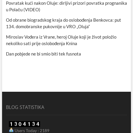
Povratak kući nakon Oluje: dirljivi prizori povratka prognanika
u Polaču (VIDEO)
Od obrane biogradskog kraja do oslobođenja Benkovca: put
134. domobranske pukovnije u VRO „Oluja“
Miroslav Vođera iz Vrane, heroj Oluje koji je život položio
nekoliko sati prije oslobođenja Knina
Dan pobjede ne bi smio biti tek fusnota
BLOG STATISTIKA
Users Today : 2189