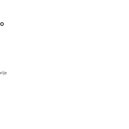
io
rije