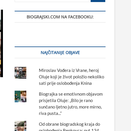
BIOGRAJSKI.COM NA FACEBOOKU:
NAJČITANIJE OBJAVE
Miroslav Vođera iz Vrane, heroj
Oluje koji je život položio nekoliko
sati prije oslobođenja Knina
Biograjka se emotivnom objavom
prisjetila Oluje: „Bilo je rano
sunčano ljetno jutro, more mirno,
riva pusta...“
Od obrane biogradskog kraja do
oslobođenja Benkovca: put 134.