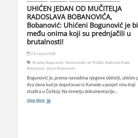
UHIĆEN JEDAN OD MUČITELJA
RADOSLAVA BOBANOVIĆA,
Bobanović: Uhićeni Bogunović je b
među onima koji su prednjačili u
brutalnosti!
23. rujna 2018.
Branko Bogunović
Domovinski rat
Polača
Radoslav Rade
Bobanović
Zoran Bobanović
Bogunović je, prema navodima njegove obitelji, uhićen p
dva dana kad je doputovao iz Kanade u posjet sinu koji
studira u Češkoj. Na temelju dokumentacije…
UHIĆEN
View More
JEDAN
OD
MUČITELJA
RADOSLAVA
BOBANOVIĆA,
Bobanović: