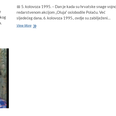
📅 5. kolovoza 1995. – Dan je kada su hrvatske snage vojno
e
redarstvenom akcijom „Oluja“ oslobodile Polaču. Već
čkog
sljedećeg dana, 6. kolovoza 1995., ovdje su zabilježeni…
a.
Povratak
View More
u
Polaču:
trenutak
kada
se
prognanici
vraćaju
kući
nakon
Oluje
(VIDEO)