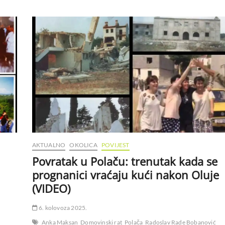
AKTUALNO
OKOLICA
POVIJEST
Povratak u Polaču: trenutak kada se
prognanici vraćaju kući nakon Oluje
(VIDEO)
6. kolovoza 2025.
Anka Maksan
Domovinski rat
Polača
Radoslav Rade Bobanović