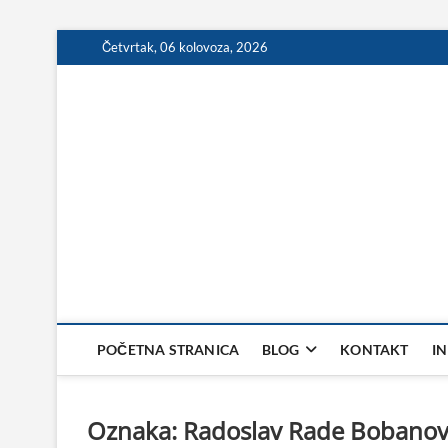
Skip
Četvrtak, 06 kolovoza, 2026
to
content
POČETNA STRANICA
BLOG
KONTAKT
I
Oznaka:
Radoslav Rade Bobanov