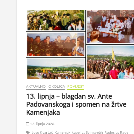
AKTUALNO
OKOLICA
POVIJEST
13. lipnja – blagdan sv. Ante
Padovanskoga i spomen na žrtve
Kamenjaka
13. lipnja 2026.
Joso Kvartuč
Kamenjak
kapelica Svih svetih
Radoslav Rade