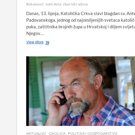
Bobanović
sveti Ante
zbornik radova
Danas, 13. lipnja, Katolička Crkva slavi blagdan sv. Ant
Padovanskoga, jednog od najomiljenijih svetaca katoli
puka, zaštitnika brojnih župa u Hrvatskoj i diljem svijet
Njegov…
13.
View More
lipnja
–
blagdan
sv.
Ante
Padovanskoga
i
spomen
na
žrtve
Kamenjaka
AKTUALNO
OKOLICA
POLITIKA I GOSPODARSTVO