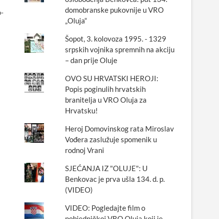
domobranske pukovnije u VRO
-
„Oluja“
Šopot, 3. kolovoza 1995. - 1329
srpskih vojnika spremnih na akciju
– dan prije Oluje
OVO SU HRVATSKI HEROJI:
Popis poginulih hrvatskih
branitelja u VRO Oluja za
Hrvatsku!
Heroj Domovinskog rata Miroslav
Vođera zaslužuje spomenik u
rodnoj Vrani
SJEĆANJA IZ "OLUJE": U
Benkovac je prva ušla 134. d. p.
(VIDEO)
VIDEO: Pogledajte film o
pobjedničkoj VRO Oluja koji je