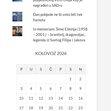
nagrađen u SAD-u
Dan pobjede ne bi smio biti tek
fusnota
In memoriam: Šime Eškinja (1958.
– 2001.) – branitelj, dragovoljac,
legenda iz Svetog Filipa i Jakova
KOLOVOZ 2026
P
U
S
Č
P
S
N
1
2
3
4
5
6
7
8
9
10
11
12
13
14
15
16
17
18
19
20
21
22
23