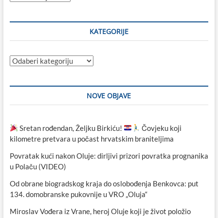
objave
KATEGORIJE
Kategorije
NOVE OBJAVE
Sretan rođendan, Željku Birkiću!
Čovjeku koji
kilometre pretvara u počast hrvatskim braniteljima
Povratak kući nakon Oluje: dirljivi prizori povratka prognanika
u Polaču (VIDEO)
Od obrane biogradskog kraja do oslobođenja Benkovca: put
134. domobranske pukovnije u VRO „Oluja“
Miroslav Vođera iz Vrane, heroj Oluje koji je život položio