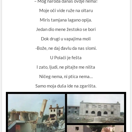
– Mog naroda danas ovdje nema!
Moje oči vide ruže na oltaru
Miris tamjana lagano opija.
Jedan dio mene žestoko se bori
Dok drugi u vapajima moli
-Bože, ne daj đavlu da nas slomi.
U Polači je fešta
I zato, ljudi, ne pitajte me ništa
Ničeg nema, ni ptica nema…
Samo moja duša ide na zgarišta.