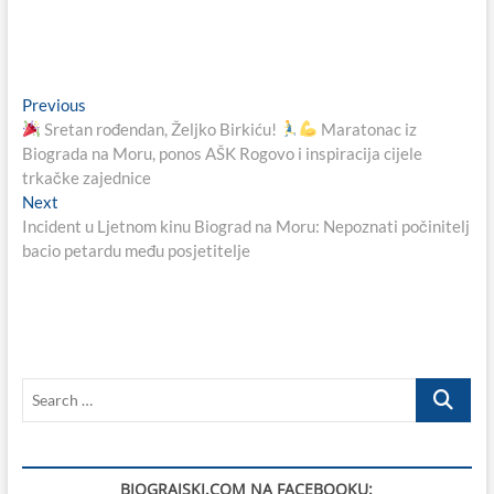
Navigacija
Previous
Previous
post:
Sretan rođendan, Željko Birkiću!
Maratonac iz
objava
Biograda na Moru, ponos AŠK Rogovo i inspiracija cijele
trkačke zajednice
Next
Next
post:
Incident u Ljetnom kinu Biograd na Moru: Nepoznati počinitelj
bacio petardu među posjetitelje
Search
…
BIOGRAJSKI.COM NA FACEBOOKU: