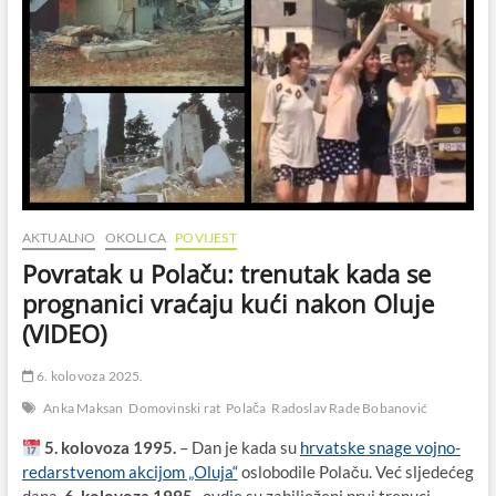
AKTUALNO
OKOLICA
POVIJEST
Povratak u Polaču: trenutak kada se
prognanici vraćaju kući nakon Oluje
(VIDEO)
6. kolovoza 2025.
Anka Maksan
Domovinski rat
Polača
Radoslav Rade Bobanović
5. kolovoza 1995.
– Dan je kada su
hrvatske snage vojno-
redarstvenom akcijom „Oluja“
oslobodile Polaču. Već sljedećeg