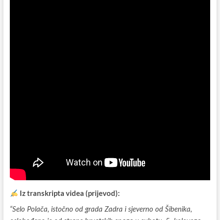
Iz transkripta videa (prijevod):
“Selo Polača, istočno od grada Zadra i sjeverno od Šibenika,