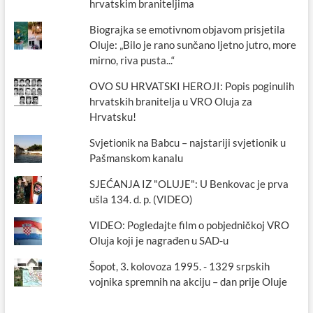
hrvatskim braniteljima
Biograjka se emotivnom objavom prisjetila
Oluje: „Bilo je rano sunčano ljetno jutro, more
mirno, riva pusta...“
OVO SU HRVATSKI HEROJI: Popis poginulih
hrvatskih branitelja u VRO Oluja za
Hrvatsku!
Svjetionik na Babcu – najstariji svjetionik u
Pašmanskom kanalu
SJEĆANJA IZ "OLUJE": U Benkovac je prva
ušla 134. d. p. (VIDEO)
VIDEO: Pogledajte film o pobjedničkoj VRO
Oluja koji je nagrađen u SAD-u
Šopot, 3. kolovoza 1995. - 1329 srpskih
vojnika spremnih na akciju – dan prije Oluje