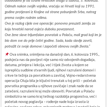
oslobođeno je od strane hrvatskih snaga u subotu, 5. kolovoza.
Odmah nakon svojih vojnika, vraćaju se Hrvati koji su 1991.
godine protjerani iz Krajine od strane pobunjenih Srba, natrag
prema svojim rodnim selima.
Ovo je razlog cijele ove operacije: ponovno preuzeti zemlju za
koju hrvatski narod osjeća duboku povezanost.
Ove žene slave trijumfalan povratak u Polaču, mali grad koji im je
bio dom sve do prije četiri godine. Sada, kada slavlje završi,
potražit će svoje domove i započeti obnovu svojih života.”
Ova snimka, snimljena na današnji dan, 6. kolovoza 1995.,
podsjeća nas da povijest nije samo niz odvojenih događaja,
datuma, primjera i lekcija, već i tijek života u kojem se
isprepliću sudbine stvarnih ljudi, njihovi razrušeni domovi i
crkve te težnja za povratkom u zavičaj. Vojno-redarstvena
operacija Oluja bila je ključni trenutak u toj priči – početak
povratka prognanika u njihove zavičaje i znak nade da se
zatečeni, razrušeni kraj može obnoviti. Povratak u Polaču
simbolizira ne samo kraj teškog razdoblja progonstva, već i
početak novog poglavlja – rođenje nade koja izrasta iz
ruševina, srušene crkve, oskvrnjenih grobova i pustoši koja je