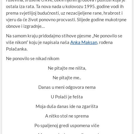
ostala iza rata. Ta nova nada u kolovozu 1995. godine vodi ih
prema svjetlijoj budućnosti, uz nezacijeljene rane, hrabrost i
vjeru da će život ponovno procvasti. Slijede godine mukotrpne
obnove i izgradnje…
Na samom kraju pridodajmo stihove pjesme „Ne ponovilo se
više nikom“ koju je napisala naša
Anka Maksan,
rođena
Polačanka.
Ne ponovilo se nikad nikom
Ne pitajte me ništa,
Ne pitajte me..
Danas u meni odgovora nema
U Polači je fešta
Moja duša danas ide na zgarišta
A nitko stol ne sprema
Po spaljenoj gredi uspomena viče