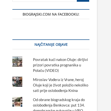
BIOGRAJSKI.COM NA FACEBOOKU:
NAJČITANIJE OBJAVE
Povratak kući nakon Oluje: dirljivi
prizori povratka prognanika u
Polaču (VIDEO)
Miroslav Vođera iz Vrane, heroj
Oluje koji je život položio nekoliko
sati prije oslobođenja Knina
Od obrane biogradskog kraja do
oslobođenja Benkovca: put 134.
domobranske pukovnije u VRO