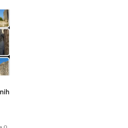
nih
ra. O