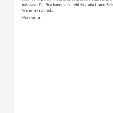
naš slavni Paližina bane, nema tebi do grada Urane. Sel
Vrana nekad grad…
STARI
View More
GRAD
VRANA
–
10
nevjerojatnih
činjenica
o
kraljevskoj,
papinskoj
i
viteškoj
utvrdi