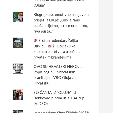
„Oluja“
Biograjka se emotivnom objavom
prisjetila Oluje: „Bilo je rano
sunčano ljetno jutro, more mirno,
riva pusta...“
Sretan rođendan, Željku
Birkiću!
Čovjeku koji
kilometre pretvara u počast
hrvatskim braniteljima
OVO SU HRVATSKI HEROJI:
Popis poginulih hrvatskih
branitelja u VRO Oluja za
Hrvatsku!
SJEĆANJA IZ "OLUJE": U
Benkovac je prva ušla 134. d. p.
(VIDEO)
In memoriam: Šime Eškinja (1958.