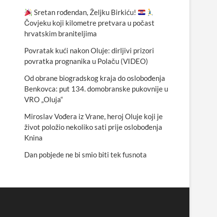
Sretan rođendan, Željku Birkiću!
Čovjeku koji kilometre pretvara u počast
hrvatskim braniteljima
Povratak kući nakon Oluje: dirljivi prizori
povratka prognanika u Polaču (VIDEO)
Od obrane biogradskog kraja do oslobođenja
Benkovca: put 134. domobranske pukovnije u
VRO „Oluja“
Miroslav Vođera iz Vrane, heroj Oluje koji je
život položio nekoliko sati prije oslobođenja
Knina
Dan pobjede ne bi smio biti tek fusnota