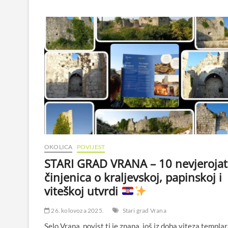
OKOLICA
POVIJEST
STARI GRAD VRANA – 10 nevjerojat
činjenica o kraljevskoj, papinskoj i
viteškoj utvrdi
26. kolovoza 2025.
Stari grad Vrana
Selo Vrana, povist ti je znana, još iz doba viteza templa