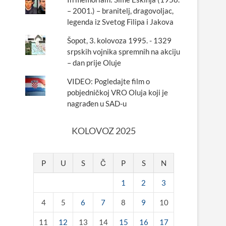
– 2001.) – branitelj, dragovoljac,
legenda iz Svetog Filipa i Jakova
Šopot, 3. kolovoza 1995. - 1329
srpskih vojnika spremnih na akciju
– dan prije Oluje
VIDEO: Pogledajte film o
pobjedničkoj VRO Oluja koji je
nagrađen u SAD-u
KOLOVOZ 2025
P
U
S
Č
P
S
N
1
2
3
4
5
6
7
8
9
10
11
12
13
14
15
16
17