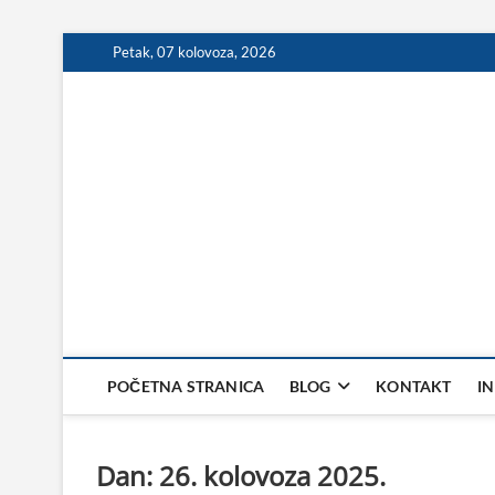
Skip
Petak, 07 kolovoza, 2026
to
content
POČETNA STRANICA
BLOG
KONTAKT
I
Dan:
26. kolovoza 2025.