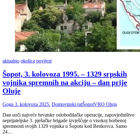
aktualno
okolica
povijest
Šopot, 3. kolovoza 1995. – 1329 srpskih
vojnika spremnih na akciju – dan prije
Oluje
Goga
3. kolovoza 2025.
Domovinski rat
Šopot
VRO Oluja
Dan uoči najveće hrvatske oslobodilačke operacije, zapovjedništvo
neprijateljske 3. pješačke brigade izvješćuje o visokoj borbenoj
spremnosti svojih 1329 vojnika u Šopotu kod Benkovca. Samo
24…