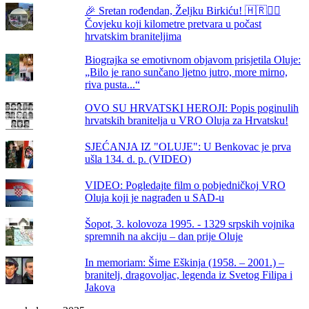
🎉 Sretan rođendan, Željku Birkiću! 🇭🇷🏃‍♂️
Čovjeku koji kilometre pretvara u počast
hrvatskim braniteljima
Biograjka se emotivnom objavom prisjetila Oluje:
„Bilo je rano sunčano ljetno jutro, more mirno,
riva pusta...“
OVO SU HRVATSKI HEROJI: Popis poginulih
hrvatskih branitelja u VRO Oluja za Hrvatsku!
SJEĆANJA IZ "OLUJE": U Benkovac je prva
ušla 134. d. p. (VIDEO)
VIDEO: Pogledajte film o pobjedničkoj VRO
Oluja koji je nagrađen u SAD-u
Šopot, 3. kolovoza 1995. - 1329 srpskih vojnika
spremnih na akciju – dan prije Oluje
In memoriam: Šime Eškinja (1958. – 2001.) –
branitelj, dragovoljac, legenda iz Svetog Filipa i
Jakova