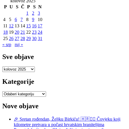
kolovoz 2025
P
U
S
Č
P
S
N
1
2
3
4
5
6
7
8
9
10
11
12
13
14
15
16
17
18
19
20
21
22
23
24
25
26
27
28
29
30
31
« srp
ruj »
Sve objave
Sve
objave
Kategorije
Kategorije
Nove objave
🎉 Sretan rođendan, Željku Birkiću! 🇭🇷🏃‍♂️ Čovjeku koji
kilometre pretvara u počast hrvatskim braniteljima