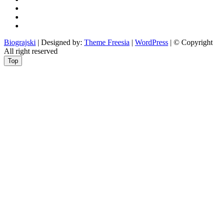
obrazovanje
recepti
Ciprine
beside
Nekategorizirano
Biograjski
| Designed by:
Theme Freesia
|
WordPress
| © Copyright
All right reserved
Top