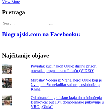
Šopot,
View More
3.
kolovoza
Pretraga
1995.
–
Search
1329
…
srpskih
vojnika
Biograjski.com na Facebooku:
spremnih
na
akciju
–
Najčitanije objave
dan
prije
Oluje
Povratak kući nakon Oluje: dirljivi prizori
povratka prognanika u Polaču (VIDEO)
Miroslav Vođera iz Vrane, heroj Oluje koji je
život položio nekoliko sati prije oslobođenja
Knina
Od obrane biogradskog kraja do oslobođenja
Benkovca: put 134. domobranske pukovnije u
VRO „Oluja“