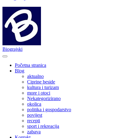
Biograjski
Početna stranica
Blog
aktualno
Ciprine beside
kultura i turizam
more i otoci
Nekategorizirano
okolica
politika i gospodarstvo
povijest
recepti
sport i rekreacija
zabava
Kontakt