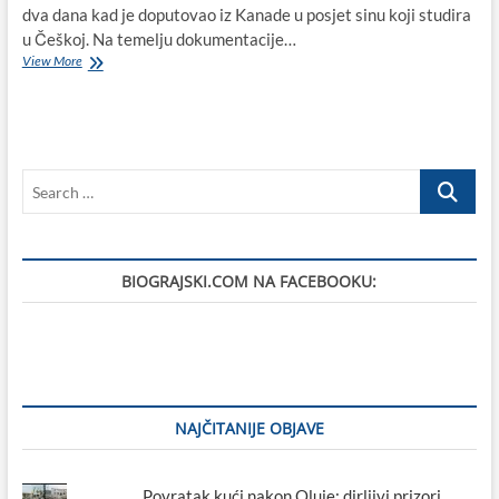
dva dana kad je doputovao iz Kanade u posjet sinu koji studira
u Češkoj. Na temelju dokumentacije…
UHIĆEN
View More
JEDAN
OD
MUČITELJA
RADOSLAVA
BOBANOVIĆA,
Search
Bobanović:
Uhićeni
…
Bogunović
je
bio
BIOGRAJSKI.COM NA FACEBOOKU:
među
onima
koji
su
prednjačili
u
brutalnosti!
NAJČITANIJE OBJAVE
Povratak kući nakon Oluje: dirljivi prizori