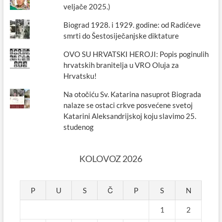
veljače 2025.)
Biograd 1928. i 1929. godine: od Radićeve
smrti do Šestosiječanjske diktature
OVO SU HRVATSKI HEROJI: Popis poginulih
hrvatskih branitelja u VRO Oluja za
Hrvatsku!
Na otočiću Sv. Katarina nasuprot Biograda
nalaze se ostaci crkve posvećene svetoj
Katarini Aleksandrijskoj koju slavimo 25.
studenog
KOLOVOZ 2026
P
U
S
Č
P
S
N
1
2