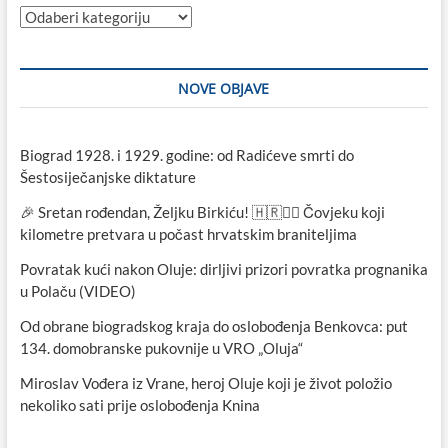
Kategorije
NOVE OBJAVE
Biograd 1928. i 1929. godine: od Radićeve smrti do
Šestosiječanjske diktature
🎉 Sretan rođendan, Željku Birkiću! 🇭🇷🏃‍♂️ Čovjeku koji
kilometre pretvara u počast hrvatskim braniteljima
Povratak kući nakon Oluje: dirljivi prizori povratka prognanika
u Polaču (VIDEO)
Od obrane biogradskog kraja do oslobođenja Benkovca: put
134. domobranske pukovnije u VRO „Oluja“
Miroslav Vođera iz Vrane, heroj Oluje koji je život položio
nekoliko sati prije oslobođenja Knina