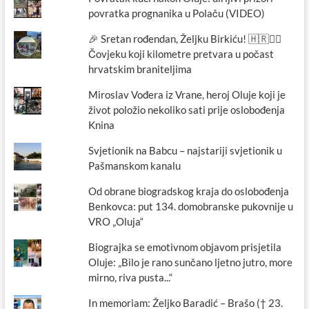
povratka prognanika u Polaču (VIDEO)
🎉 Sretan rođendan, Željku Birkiću! 🇭🇷🏃‍♂️
Čovjeku koji kilometre pretvara u počast
hrvatskim braniteljima
Miroslav Vođera iz Vrane, heroj Oluje koji je
život položio nekoliko sati prije oslobođenja
Knina
Svjetionik na Babcu – najstariji svjetionik u
Pašmanskom kanalu
Od obrane biogradskog kraja do oslobođenja
Benkovca: put 134. domobranske pukovnije u
VRO „Oluja“
Biograjka se emotivnom objavom prisjetila
Oluje: „Bilo je rano sunčano ljetno jutro, more
mirno, riva pusta...“
In memoriam: Željko Baradić – Brašo († 23.