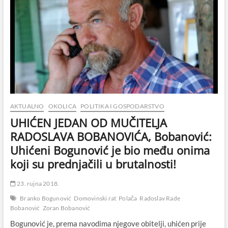
AKTUALNO
OKOLICA
POLITIKA I GOSPODARSTVO
UHIĆEN JEDAN OD MUČITELJA
RADOSLAVA BOBANOVIĆA, Bobanović:
Uhićeni Bogunović je bio među onima
koji su prednjačili u brutalnosti!
23. rujna 2018.
Branko Bogunović
Domovinski rat
Polača
Radoslav Rade
Bobanović
Zoran Bobanović
Bogunović je, prema navodima njegove obitelji, uhićen prije