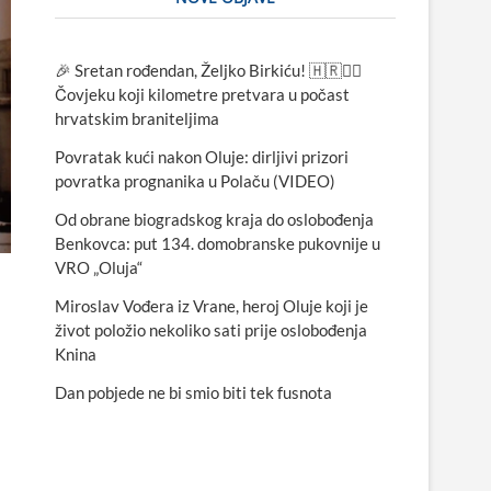
🎉 Sretan rođendan, Željko Birkiću! 🇭🇷🏃‍♂️
Čovjeku koji kilometre pretvara u počast
hrvatskim braniteljima
Povratak kući nakon Oluje: dirljivi prizori
povratka prognanika u Polaču (VIDEO)
Od obrane biogradskog kraja do oslobođenja
Benkovca: put 134. domobranske pukovnije u
VRO „Oluja“
Miroslav Vođera iz Vrane, heroj Oluje koji je
život položio nekoliko sati prije oslobođenja
Knina
Dan pobjede ne bi smio biti tek fusnota