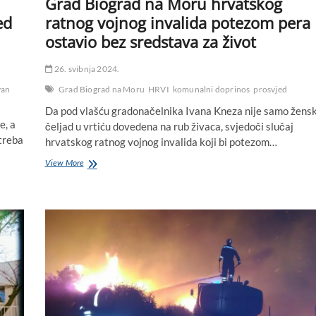
Grad Biograd na Moru hrvatskog
ed
ratnog vojnog invalida potezom pera
ostavio bez sredstava za život
26. svibnja 2024.
van
Grad Biograd na Moru
HRVI
komunalni doprinos
prosvjed
Da pod vlašću gradonačelnika Ivana Kneza nije samo žens
e, a
čeljad u vrtiću dovedena na rub živaca, svjedoči slučaj
 treba
hrvatskog ratnog vojnog invalida koji bi potezom…
Grad
View More
Biograd
na
Moru
hrvatskog
ratnog
vojnog
invalida
potezom
pera
ostavio
bez
sredstava