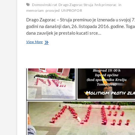
Domovinski rat
Drago Zagorac Struja
hnk primorac
in
memoriam
prosvjed
UNPROFOR
Drago Zagorac – Struja preminuo je iznenada u svojoj 7
godini na današnji dan, 26. listopada 2016. godine. Toga
dana zauvijek je prestalo kucati srce…
Drago
View More
Struja
preminuo
je
na
današnji
dan
2016.,
„Dok
ima
nade
nema
predaje“,
govorio
bi,
a
manje
je