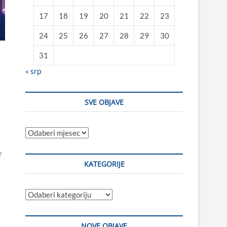
17
18
19
20
21
22
23
24
25
26
27
28
29
30
31
« srp
SVE OBJAVE
Sve
objave
r
KATEGORIJE
Kategorije
NOVE OBJAVE