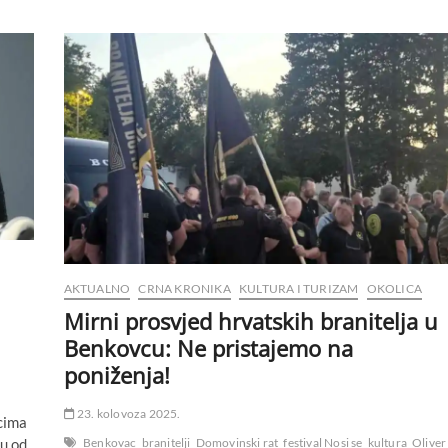
AKTUALNO
CRNA KRONIKA
KULTURA I TURIZAM
OKOLICA
Mirni prosvjed hrvatskih branitelja u
Benkovcu: Ne pristajemo na
poniženja!
23. kolovoza 2025.
cima
tu od
Benkovac
branitelji
Domovinski rat
festival Nosi se
kultura
Oliver