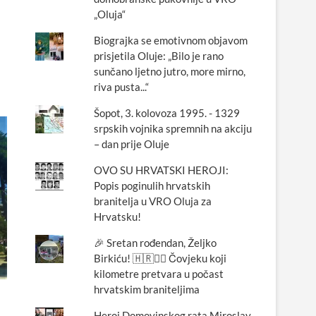
„Oluja“
Biograjka se emotivnom objavom
prisjetila Oluje: „Bilo je rano
sunčano ljetno jutro, more mirno,
riva pusta...“
Šopot, 3. kolovoza 1995. - 1329
srpskih vojnika spremnih na akciju
– dan prije Oluje
OVO SU HRVATSKI HEROJI:
Popis poginulih hrvatskih
branitelja u VRO Oluja za
Hrvatsku!
🎉 Sretan rođendan, Željko
Birkiću! 🇭🇷🏃‍♂️ Čovjeku koji
kilometre pretvara u počast
hrvatskim braniteljima
Heroj Domovinskog rata Miroslav