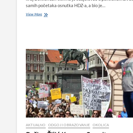
samih početaka osnutka HDZ-a, a bio je…
Drago
View More
Krpina:
„Benkovac,
grad
neuspjelih
atentata
na
Hrvate“
AKTUALNO
ODGOJ I OBRAZOVANJE
OKOLICA