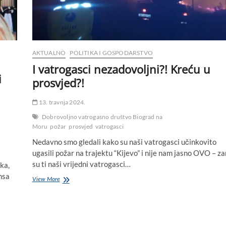
za
život
AKTUALNO
POLITIKA I GOSPODARSTVO
I vatrogasci nezadovoljni?! Kreću u
i
prosvjed?!
13. travnja 2024.
Dobrovoljno vatrogasno društvo Biograd na
Moru
požar
prosvjed
vatrogasci
Nedavno smo gledali kako su naši vatrogasci učinkovito
ugasili požar na trajektu “Kijevo” i nije nam jasno OVO – za
su ti naši vrijedni vatrogasci…
ka,
nsa
I
View More
vatrogasci
nezadovoljni?!
Kreću
u
prosvjed?!