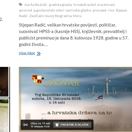
Gorka Božulić
gradska glazba
hrvatski sokol
inscenirani
sprovod
jugoslavenski sokol
općinska glazba
prosvjed
riva
Stjepan
Radić
Zavičajni muzej Biograd na Moru
2.
Stjepan Radić, velikan hrvatske povijesti, političar,
suosnivač HPSS-a (kasnije HSS), književnik, prevoditelj i
publicist preminuo je dana 8. kolovoza 1928. godine u 57.
godini života.…
Biograd
View More
1928.
godine:
Smrt
Stjepana
Radića
snažno
odjeknula
u
gradu,
održan
prosvjed,
insceniran
sprovod,
na