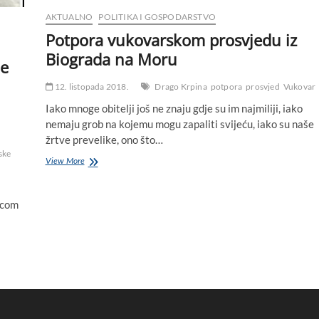
javnim
zgradama
AKTUALNO
POLITIKA I GOSPODARSTVO
izvješene
Potpora vukovarskom prosvjedu iz
crne
zastave
Biograda na Moru
de
12. listopada 2018.
Drago Krpina
potpora
prosvjed
Vukovar
Iako mnoge obitelji još ne znaju gdje su im najmiliji, iako
nemaju grob na kojemu mogu zapaliti svijeću, iako su naše
žrtve prevelike, ono što…
ske
Potpora
View More
vukovarskom
prosvjedu
iz
nicom
Biograda
na
Moru