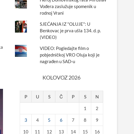
Vođera zaslužuje spomenik u
rodnoj Vrani
SJEĆANJA IZ "OLUJE": U
Benkovac je prva ušla 134. d. p.
(VIDEO)
ka
VIDEO: Pogledajte film o
pobjedničkoj VRO Oluja koji je
nagrađen u SAD-u
KOLOVOZ 2026
P
U
S
Č
P
S
N
1
2
3
4
5
6
7
8
9
10
11
12
13
14
15
16