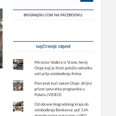
BIOGRAJSKI.COM NA FACEBOOKU:
NAJČITANIJE OBJAVE
Miroslav Vođera iz Vrane, heroj
Oluje koji je život položio nekoliko
sati prije oslobođenja Knina
Povratak kući nakon Oluje: dirljivi
prizori povratka prognanika u
Polaču (VIDEO)
Od obrane biogradskog kraja do
oslobođenja Benkovca: put 134.
domobranske pukovnije u VRO