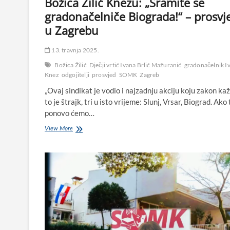
Božica Žilić Knezu: „Sramite se
gradonačelniče Biograda!“ – prosvj
u Zagrebu
13. travnja 2025.
Božica Žilić
Dječji vrtić Ivana Brlić Mažuranić
gradonačelnik I
Knez
odgojitelji
prosvjed
SOMK
Zagreb
„Ovaj sindikat je vodio i najzadnju akciju koju zakon kaž
to je štrajk, tri u isto vrijeme: Slunj, Vrsar, Biograd. Ako
ponovo ćemo…
Božica
View More
Žilić
Knezu:
„Sramite
se
gradonačelniče
Biograda!“
–
prosvjed
u
Zagrebu