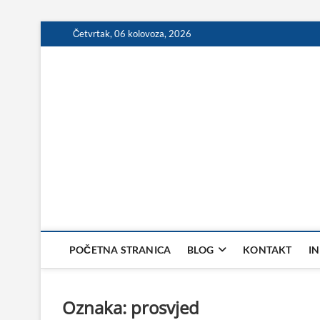
Skip
Četvrtak, 06 kolovoza, 2026
to
content
POČETNA STRANICA
BLOG
KONTAKT
I
Oznaka:
prosvjed