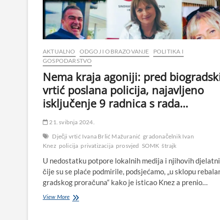
AKTUALNO
ODGOJ I OBRAZOVANJE
POLITIKA I
GOSPODARSTVO
Nema kraja agoniji: pred biogradsk
vrtić poslana policija, najavljeno
isključenje 9 radnica s rada…
21. svibnja 2024.
Dječji vrtić Ivana Brlić Mažuranić
gradonačelnik Ivan
Knez
policija
privatizacija
prosvjed
SOMK
štrajk
U nedostatku potpore lokalnih medija i njihovih djelatni
čije su se plaće podmirile, podsjećamo, „u sklopu rebala
gradskog proračuna“ kako je isticao Knez a prenio…
Nema
View More
kraja
agoniji: