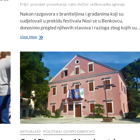
Frljić
prosvjed
provokacija
ratni zločini
velikosrpska agresija
Nakon razgovora s braniteljima i građanima koji su
sudjelovali u prekidu festivala Nosi se u Benkovcu,
donosimo pregled njihovih stavova i razloga zbog kojih su…
Mirni
View More
prosvjed
hrvatskih
branitelja
u
Benkovcu:
Ne
pristajemo
na
poniženja!
AKTUALNO
POLITIKA I GOSPODARSTVO