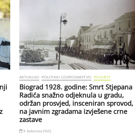
AKTUALNO
POLITIKA I GOSPODARSTVO
POVIJEST
nji
Biograd 1928. godine: Smrt Stjepana
Radića snažno odjeknula u gradu,
održan prosvjed, insceniran sprovod,
z
na javnim zgradama izvješene crne
zastave
9. kolovoza 2022.