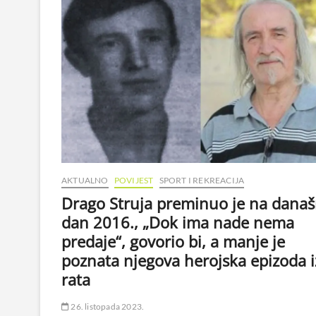
pred
biogradski
vrtić
poslana
policija,
najavljeno
isključenje
9
radnica
s
rada…
AKTUALNO
POVIJEST
SPORT I REKREACIJA
Drago Struja preminuo je na današ
dan 2016., „Dok ima nade nema
predaje“, govorio bi, a manje je
poznata njegova herojska epizoda i
rata
26. listopada 2023.