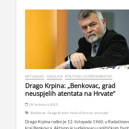
AKTUALNO
OKOLICA
POLITIKA I GOSPODARSTVO
Drago Krpina: „Benkovac, grad
neuspjelih atentata na Hrvate“
28. kolovoza 2025.
Benkovac
Drago Krpina
festival Nosi se
prosvjed
Drago Krpina rođen je 12. listopada 1960. u Radašinov
kraj Benkovca. Aktivno je sudjelovao u političkom živo