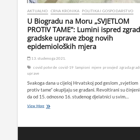
poznata
njegova
AKTUALNO
CRNA KRONIKA
POLITIKA I GOSPODARSTVO
herojska
U Biogradu na Moru „SVJETLOM
epizoda
PROTIV TAME“: Lumini ispred zgra
iz
rata
gradske uprave zbog novih
epidemioloških mjera
13. studenoga 2021.
covid potvrde
covid-19
lampioni
mjere
prosvjed
zgrada grad
uprave
Svakoga dana u cijeloj Hrvatskoj pod geslom „svjetlom
protiv tame“ okupljaju se građani. Revoltirani su činje
da od 15. odnosno 16. studenog djelatnici u svim…
U
View More
Biogradu
na
Moru
„SVJETLOM
PROTIV
TAME“: