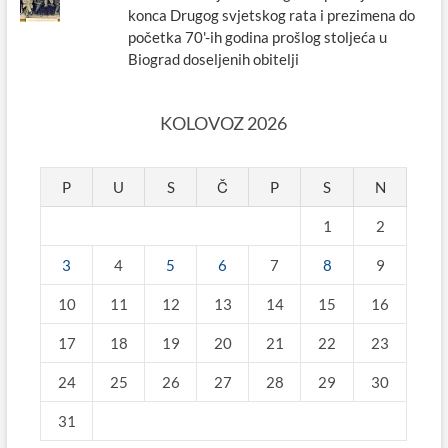
konca Drugog svjetskog rata i prezimena do
početka 70'-ih godina prošlog stoljeća u
Biograd doseljenih obitelji
KOLOVOZ 2026
P
U
S
Č
P
S
N
1
2
3
4
5
6
7
8
9
10
11
12
13
14
15
16
17
18
19
20
21
22
23
24
25
26
27
28
29
30
31