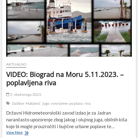
AKTUALNO
VIDEO: Biograd na Moru 5.11.2023. –
poplavljena riva
5. studenoga 2023.
Dalibor Matijević
jugo
nevrijeme
poplava
riva
Državni Hidrometeorološki zavod izdao je za Jadran
narančasto upozorenje zbog jakog i olujnog juga, obilnih kiša
koje bi mogle prouzročiti i bujične urbane poplave te…
VIDEO:
View More
Biograd