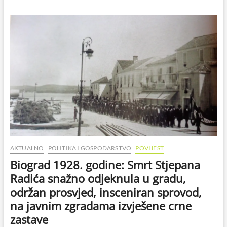
na
Moru
5.11.2023.
–
poplavljena
riva
AKTUALNO
POLITIKA I GOSPODARSTVO
POVIJEST
Biograd 1928. godine: Smrt Stjepana
Radića snažno odjeknula u gradu,
održan prosvjed, insceniran sprovod,
na javnim zgradama izvješene crne
zastave