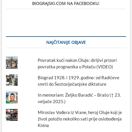
BIOGRAJSKI.COM NA FACEBOOKU:
Kao
nekad“
NAJČITANIJE OBJAVE
Povratak kući nakon Oluje: dirljivi prizori
povratka prognanika u Polaču (VIDEO)
Biograd 1928. i 1929. godine: od Radićeve
smrti do Šestosiječanjske diktature
In memoriam: Željko Baradić – Brašo († 23.
veljače 2025.)
Miroslav Vođera iz Vrane, heroj Oluje koji je
život položio nekoliko sati prije oslobođenja
Knina