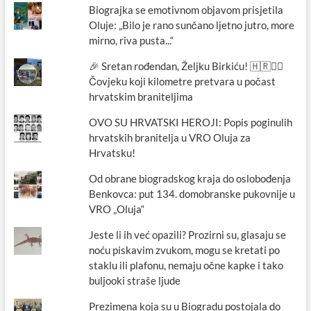
Biograjka se emotivnom objavom prisjetila
Oluje: „Bilo je rano sunčano ljetno jutro, more
mirno, riva pusta...“
🎉 Sretan rođendan, Željku Birkiću! 🇭🇷🏃‍♂️
Čovjeku koji kilometre pretvara u počast
hrvatskim braniteljima
OVO SU HRVATSKI HEROJI: Popis poginulih
hrvatskih branitelja u VRO Oluja za
Hrvatsku!
Od obrane biogradskog kraja do oslobođenja
Benkovca: put 134. domobranske pukovnije u
VRO „Oluja“
Jeste li ih već opazili? Prozirni su, glasaju se
noću piskavim zvukom, mogu se kretati po
staklu ili plafonu, nemaju očne kapke i tako
buljooki straše ljude
Prezimena koja su u Biogradu postojala do