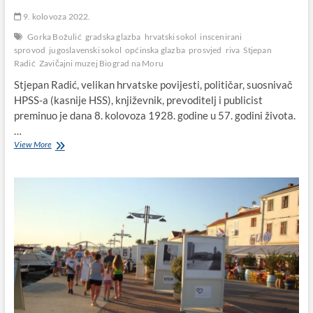
9. kolovoza 2022.
Gorka Božulić
gradska glazba
hrvatski sokol
inscenirani
sprovod
jugoslavenski sokol
općinska glazba
prosvjed
riva
Stjepan
Radić
Zavičajni muzej Biograd na Moru
Stjepan Radić, velikan hrvatske povijesti, političar, suosnivač
HPSS-a (kasnije HSS), književnik, prevoditelj i publicist
preminuo je dana 8. kolovoza 1928. godine u 57. godini života.
…
Biograd
View More
1928.
godine:
Smrt
Stjepana
Radića
snažno
odjeknula
u
gradu,
održan
prosvjed,
insceniran
sprovod,