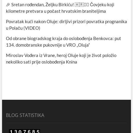
🎉 Sretan rođendan, Željku Birkiću! 🇭🇷🏃‍♂️ Čovjeku koji
kilometre pretvara u počast hrvatskim braniteljima
Povratak kući nakon Oluje: dirljivi prizori povratka prognanika
u Polaču (VIDEO)
Od obrane biogradskog kraja do oslobođenja Benkovca: put
134. domobranske pukovnije u VRO „Oluja“
Miroslav Vođera iz Vrane, heroj Oluje koji je život položio
nekoliko sati prije oslobođenja Knina
BLOG STATISTIKA