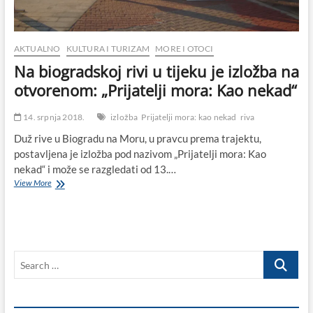
na
javnim
zgradama
izvješene
AKTUALNO
KULTURA I TURIZAM
MORE I OTOCI
crne
Na biogradskoj rivi u tijeku je izložba na
zastave
otvorenom: „Prijatelji mora: Kao nekad“
14. srpnja 2018.
izložba
Prijatelji mora: kao nekad
riva
Duž rive u Biogradu na Moru, u pravcu prema trajektu,
postavljena je izložba pod nazivom „Prijatelji mora: Kao
nekad“ i može se razgledati od 13.…
Na
View More
biogradskoj
rivi
u
tijeku
je
Search
izložba
na
…
otvorenom:
„Prijatelji
mora: