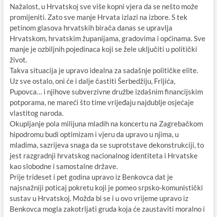
Nažalost, u Hrvatskoj sve više kopni vjera da se nešto može
promijeniti. Zato sve manje Hrvata izlazi na izbore. S tek
petinom glasova hrvatskih birača danas se upravlja
Hrvatskom, hrvatskim županijama, gradovima i općinama. Sve
manje je ozbiljnih pojedinaca koji se žele uključiti u politički
život.
Takva situacija je upravo idealna za sadašnje političke elite.
Uz sve ostalo, oni će i dalje častiti Šerbedžiju, Frljića,
Pupovca… i njihove subverzivne družbe izdašnim financijskim
potporama, ne mareći što time vrijeđaju najdublje osjećaje
vlastitog naroda.
Okupljanje pola milijuna mladih na koncertu na Zagrebačkom
hipodromu budi optimizam i vjeru da upravo u njima, u
mladima, sazrijeva snaga da se suprotstave dekonstrukciji, to
jest razgradnji hrvatskog nacionalnog identiteta i Hrvatske
kao slobodne i samostalne države.
Prije trideset i pet godina upravo iz Benkovca dat je
najsnažniji poticaj pokretu koji je pomeo srpsko-komunistički
sustav u Hrvatskoj. Možda bi se i u ovo vrijeme upravo iz
Benkovca mogla zakotrljati gruda koja će zaustaviti moralno i