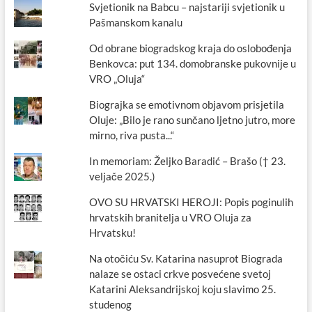
Svjetionik na Babcu – najstariji svjetionik u
Pašmanskom kanalu
Od obrane biogradskog kraja do oslobođenja
Benkovca: put 134. domobranske pukovnije u
VRO „Oluja“
Biograjka se emotivnom objavom prisjetila
Oluje: „Bilo je rano sunčano ljetno jutro, more
mirno, riva pusta...“
In memoriam: Željko Baradić – Brašo († 23.
veljače 2025.)
OVO SU HRVATSKI HEROJI: Popis poginulih
hrvatskih branitelja u VRO Oluja za
Hrvatsku!
Na otočiću Sv. Katarina nasuprot Biograda
nalaze se ostaci crkve posvećene svetoj
Katarini Aleksandrijskoj koju slavimo 25.
studenog