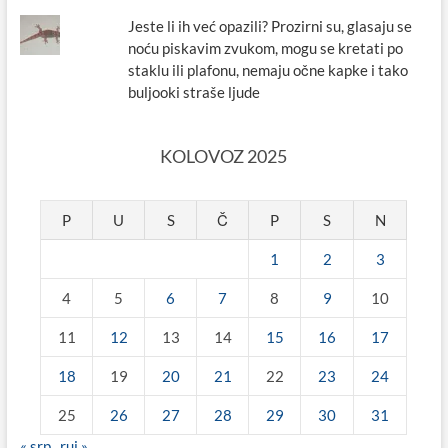
Jeste li ih već opazili? Prozirni su, glasaju se
noću piskavim zvukom, mogu se kretati po
staklu ili plafonu, nemaju očne kapke i tako
buljooki straše ljude
KOLOVOZ 2025
P
U
S
Č
P
S
N
1
2
3
4
5
6
7
8
9
10
11
12
13
14
15
16
17
18
19
20
21
22
23
24
25
26
27
28
29
30
31
« srp
ruj »