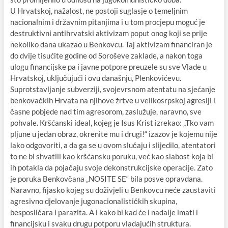
U Hrvatskoj, nažalost, ne postoji suglasje o temeljnim
nacionalnim i državnim pitanjima i u tom procjepu moguć je
destruktivni antihrvatski aktivizam poput onog koji se prije
nekoliko dana ukazao u Benkovcu. Taj aktivizam financiran je
do dvije tisućite godine od Soroševe zaklade, a nakon toga
ulogu financijske pa i javne potpore preuzele su sve Vlade u
Hrvatskoj, uključujući i ovu današnju, Plenkovićevu.
Suprotstavljanje subverziji, svojevrsnom atentatu na sjećanje
benkovačkih Hrvata na njihove žrtve u velikosrpskoj agresiji i
časne pobjede nad tim agresorom, zaslužuje, naravno, sve
pohvale. Kršćanski ideal, kojeg je Isus Krist izrekao: „Tko vam
pljune u jedan obraz, okrenite mu i drugi!“ izazov je kojemu nije
lako odgovoriti, a da ga se u ovom slučaju i slijedilo, atentatori
to ne bi shvatili kao kršćansku poruku, već kao slabost koja bi
ih potakla da pojačaju svoje dekonstrukcijske operacije. Zato
je poruka Benkovčana „NOSITE SE“ bila posve opravdana.
Naravno, fijasko kojeg su doživjeli u Benkovcu neće zaustaviti
agresivno djelovanje jugonacionalističkih skupina,
besposličara i parazita. A i kako bi kad će i nadalje imati i
financijsku i svaku drugu potporu vladajućih struktura.