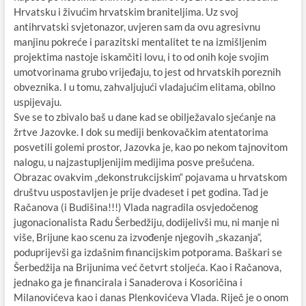
Hrvatsku i živućim hrvatskim braniteljima. Uz svoj
antihrvatski svjetonazor, uvjeren sam da ovu agresivnu
manjinu pokreće i parazitski mentalitet te na izmišljenim
projektima nastoje iskamčiti lovu, i to od onih koje svojim
umotvorinama grubo vrijeđaju, to jest od hrvatskih poreznih
obveznika. I u tomu, zahvaljujući vladajućim elitama, obilno
uspijevaju.
Sve se to zbivalo baš u dane kad se obilježavalo sjećanje na
žrtve Jazovke. I dok su mediji benkovačkim atentatorima
posvetili golemi prostor, Jazovka je, kao po nekom tajnovitom
nalogu, u najzastupljenijim medijima posve prešućena.
Obrazac ovakvim „dekonstrukcijskim“ pojavama u hrvatskom
društvu uspostavljen je prije dvadeset i pet godina. Tad je
Račanova (i Budišina!!!) Vlada nagradila osvjedočenog
jugonacionalista Radu Šerbedžiju, dodijelivši mu, ni manje ni
više, Brijune kao scenu za izvođenje njegovih „skazanja“,
poduprijevši ga izdašnim financijskim potporama. Baškari se
Šerbedžija na Brijunima već četvrt stoljeća. Kao i Račanova,
jednako ga je financirala i Sanaderova i Kosoričina i
Milanovićeva kao i danas Plenkovićeva Vlada. Riječ je o onom