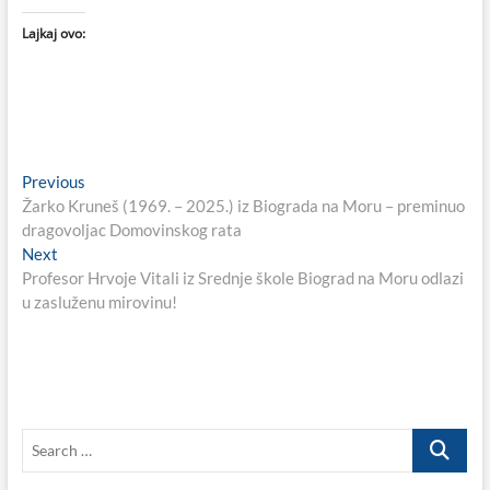
Lajkaj ovo:
Navigacija
Previous
Previous
post:
Žarko Kruneš (1969. – 2025.) iz Biograda na Moru – preminuo
objava
dragovoljac Domovinskog rata
Next
Next
post:
Profesor Hrvoje Vitali iz Srednje škole Biograd na Moru odlazi
u zasluženu mirovinu!
Search
…