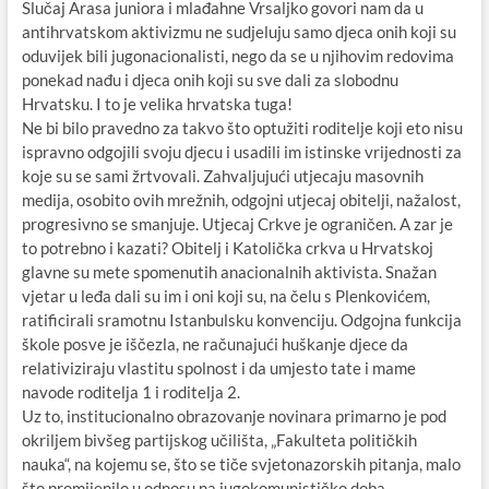
Slučaj Arasa juniora i mlađahne Vrsaljko govori nam da u
antihrvatskom aktivizmu ne sudjeluju samo djeca onih koji su
oduvijek bili jugonacionalisti, nego da se u njihovim redovima
ponekad nađu i djeca onih koji su sve dali za slobodnu
Hrvatsku. I to je velika hrvatska tuga!
Ne bi bilo pravedno za takvo što optužiti roditelje koji eto nisu
ispravno odgojili svoju djecu i usadili im istinske vrijednosti za
koje su se sami žrtvovali. Zahvaljujući utjecaju masovnih
medija, osobito ovih mrežnih, odgojni utjecaj obitelji, nažalost,
progresivno se smanjuje. Utjecaj Crkve je ograničen. A zar je
to potrebno i kazati? Obitelj i Katolička crkva u Hrvatskoj
glavne su mete spomenutih anacionalnih aktivista. Snažan
vjetar u leđa dali su im i oni koji su, na čelu s Plenkovićem,
ratificirali sramotnu Istanbulsku konvenciju. Odgojna funkcija
škole posve je iščezla, ne računajući huškanje djece da
relativiziraju vlastitu spolnost i da umjesto tate i mame
navode roditelja 1 i roditelja 2.
Uz to, institucionalno obrazovanje novinara primarno je pod
okriljem bivšeg partijskog učilišta, „Fakulteta političkih
nauka“, na kojemu se, što se tiče svjetonazorskih pitanja, malo
što promijenilo u odnosu na jugokomunističko doba.