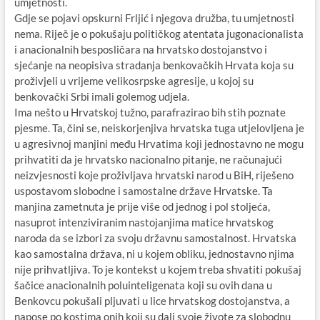
umjetnosti.
Gdje se pojavi opskurni Frljić i njegova družba, tu umjetnosti
nema. Riječ je o pokušaju političkog atentata jugonacionalista
i anacionalnih besposličara na hrvatsko dostojanstvo i
sjećanje na neopisiva stradanja benkovačkih Hrvata koja su
proživjeli u vrijeme velikosrpske agresije, u kojoj su
benkovački Srbi imali golemog udjela.
Ima nešto u Hrvatskoj tužno, parafrazirao bih stih poznate
pjesme. Ta, čini se, neiskorjenjiva hrvatska tuga utjelovljena je
u agresivnoj manjini među Hrvatima koji jednostavno ne mogu
prihvatiti da je hrvatsko nacionalno pitanje, ne računajući
neizvjesnosti koje proživljava hrvatski narod u BiH, riješeno
uspostavom slobodne i samostalne države Hrvatske. Ta
manjina zametnuta je prije više od jednog i pol stoljeća,
nasuprot intenziviranim nastojanjima matice hrvatskog
naroda da se izbori za svoju državnu samostalnost. Hrvatska
kao samostalna država, ni u kojem obliku, jednostavno njima
nije prihvatljiva. To je kontekst u kojem treba shvatiti pokušaj
šačice anacionalnih poluinteligenata koji su ovih dana u
Benkovcu pokušali pljuvati u lice hrvatskog dostojanstva, a
napose po kostima onih koji su dali svoje živote za slobodnu