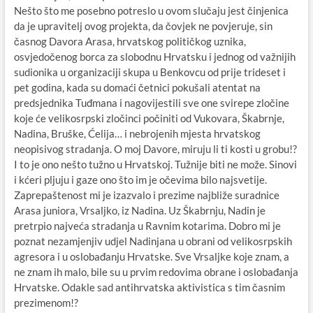
Nešto što me posebno potreslo u ovom slučaju jest činjenica
da je upravitelj ovog projekta, da čovjek ne povjeruje, sin
časnog Davora Arasa, hrvatskog političkog uznika,
osvjedočenog borca za slobodnu Hrvatsku i jednog od važnijih
sudionika u organizaciji skupa u Benkovcu od prije trideset i
pet godina, kada su domaći četnici pokušali atentat na
predsjednika Tuđmana i nagovijestili sve one svirepe zločine
koje će velikosrpski zločinci počiniti od Vukovara, Škabrnje,
Nadina, Bruške, Ćelija… i nebrojenih mjesta hrvatskog
neopisivog stradanja. O moj Davore, miruju li ti kosti u grobu!?
I to je ono nešto tužno u Hrvatskoj. Tužnije biti ne može. Sinovi
i kćeri pljuju i gaze ono što im je očevima bilo najsvetije.
Zaprepaštenost mi je izazvalo i prezime najbliže suradnice
Arasa juniora, Vrsaljko, iz Nadina. Uz Škabrnju, Nadin je
pretrpio najveća stradanja u Ravnim kotarima. Dobro mi je
poznat nezamjenjiv udjel Nadinjana u obrani od velikosrpskih
agresora i u oslobađanju Hrvatske. Sve Vrsaljke koje znam, a
ne znam ih malo, bile su u prvim redovima obrane i oslobađanja
Hrvatske. Odakle sad antihrvatska aktivistica s tim časnim
prezimenom!?