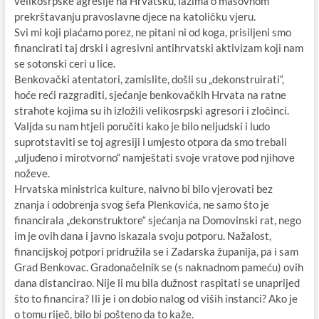
velikosrpske agresije na Hrvatsku, lažima o masovnom
prekrštavanju pravoslavne djece na katoličku vjeru.
Svi mi koji plaćamo porez, ne pitani ni od koga, prisiljeni smo
financirati taj drski i agresivni antihrvatski aktivizam koji nam
se sotonski ceri u lice.
Benkovački atentatori, zamislite, došli su „dekonstruirati“,
hoće reći razgraditi, sjećanje benkovačkih Hrvata na ratne
strahote kojima su ih izložili velikosrpski agresori i zločinci.
Valjda su nam htjeli poručiti kako je bilo neljudski i ludo
suprotstaviti se toj agresiji i umjesto otpora da smo trebali
„uljuđeno i mirotvorno“ namještati svoje vratove pod njihove
noževe.
Hrvatska ministrica kulture, naivno bi bilo vjerovati bez
znanja i odobrenja svog šefa Plenkovića, ne samo što je
financirala „dekonstruktore“ sjećanja na Domovinski rat, nego
im je ovih dana i javno iskazala svoju potporu. Nažalost,
financijskoj potpori pridružila se i Zadarska županija, pa i sam
Grad Benkovac. Gradonačelnik se (s naknadnom pameću) ovih
dana distancirao. Nije li mu bila dužnost raspitati se unaprijed
što to financira? Ili je i on dobio nalog od viših instanci? Ako je
o tomu riječ, bilo bi pošteno da to kaže.