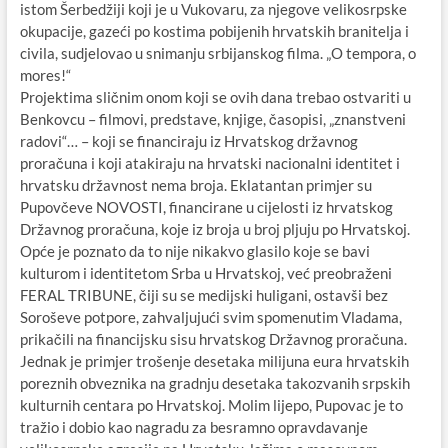
istom Šerbedžiji koji je u Vukovaru, za njegove velikosrpske
okupacije, gazeći po kostima pobijenih hrvatskih branitelja i
civila, sudjelovao u snimanju srbijanskog filma. „O tempora, o
mores!“
Projektima sličnim onom koji se ovih dana trebao ostvariti u
Benkovcu – filmovi, predstave, knjige, časopisi, „znanstveni
radovi“… – koji se financiraju iz Hrvatskog državnog
proračuna i koji atakiraju na hrvatski nacionalni identitet i
hrvatsku državnost nema broja. Eklatantan primjer su
Pupovčeve NOVOSTI, financirane u cijelosti iz hrvatskog
Državnog proračuna, koje iz broja u broj pljuju po Hrvatskoj.
Opće je poznato da to nije nikakvo glasilo koje se bavi
kulturom i identitetom Srba u Hrvatskoj, već preobraženi
FERAL TRIBUNE, čiji su se medijski huligani, ostavši bez
Soroševe potpore, zahvaljujući svim spomenutim Vladama,
prikačili na financijsku sisu hrvatskog Državnog proračuna.
Jednak je primjer trošenje desetaka milijuna eura hrvatskih
poreznih obveznika na gradnju desetaka takozvanih srpskih
kulturnih centara po Hrvatskoj. Molim lijepo, Pupovac je to
tražio i dobio kao nagradu za besramno opravdavanje