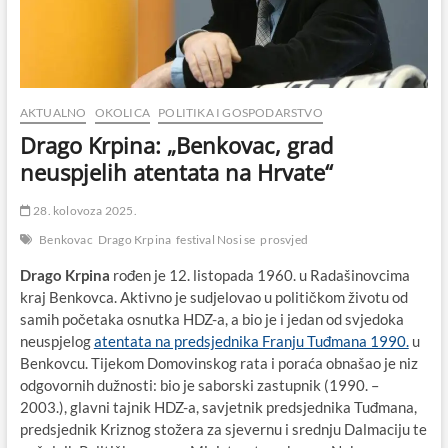
AKTUALNO
OKOLICA
POLITIKA I GOSPODARSTVO
Drago Krpina: „Benkovac, grad
neuspjelih atentata na Hrvate“
28. kolovoza 2025.
Benkovac
Drago Krpina
festival Nosi se
prosvjed
Drago Krpina
rođen je 12. listopada 1960. u Radašinovcima
kraj Benkovca. Aktivno je sudjelovao u političkom životu od
samih početaka osnutka HDZ-a, a bio je i jedan od svjedoka
neuspjelog
atentata na predsjednika Franju Tuđmana 1990.
u
Benkovcu. Tijekom Domovinskog rata i poraća obnašao je niz
odgovornih dužnosti: bio je saborski zastupnik (1990. –
2003.), glavni tajnik HDZ-a, savjetnik predsjednika Tuđmana,
predsjednik Kriznog stožera za sjevernu i srednju Dalmaciju te