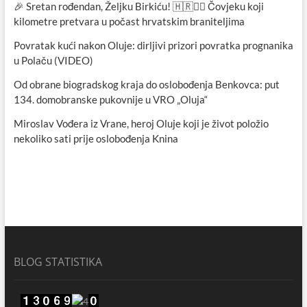
🎉 Sretan rođendan, Željku Birkiću! 🇭🇷🏃‍♂️ Čovjeku koji
kilometre pretvara u počast hrvatskim braniteljima
Povratak kući nakon Oluje: dirljivi prizori povratka prognanika
u Polaču (VIDEO)
Od obrane biogradskog kraja do oslobođenja Benkovca: put
134. domobranske pukovnije u VRO „Oluja“
Miroslav Vođera iz Vrane, heroj Oluje koji je život položio
nekoliko sati prije oslobođenja Knina
BLOG STATISTIKA