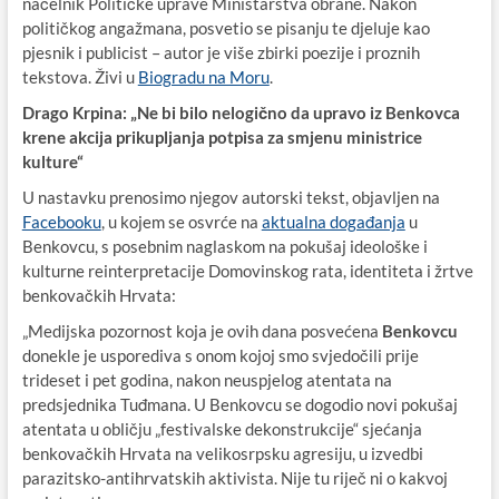
načelnik Političke uprave Ministarstva obrane. Nakon
političkog angažmana, posvetio se pisanju te djeluje kao
pjesnik i publicist – autor je više zbirki poezije i proznih
tekstova. Živi u
Biogradu na Moru
.
Drago Krpina: „Ne bi bilo nelogično da upravo iz Benkovca
krene akcija prikupljanja potpisa za smjenu ministrice
kulture“
U nastavku prenosimo njegov autorski tekst, objavljen na
Facebooku
, u kojem se osvrće na
aktualna događanja
u
Benkovcu, s posebnim naglaskom na pokušaj ideološke i
kulturne reinterpretacije Domovinskog rata, identiteta i žrtve
benkovačkih Hrvata:
„Medijska pozornost koja je ovih dana posvećena
Benkovcu
donekle je usporediva s onom kojoj smo svjedočili prije
trideset i pet godina, nakon neuspjelog atentata na
predsjednika Tuđmana. U Benkovcu se dogodio novi pokušaj
atentata u obličju „festivalske dekonstrukcije“ sjećanja
benkovačkih Hrvata na velikosrpsku agresiju, u izvedbi
parazitsko-antihrvatskih aktivista. Nije tu riječ ni o kakvoj