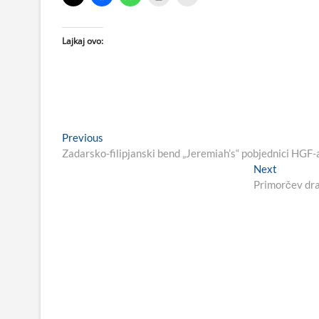
Lajkaj ovo:
Navigacija
Previous
Previous
post:
Zadarsko-filipjanski bend „Jeremiah’s“ pobjednici HGF
objava
Next
Next
post:
Primorčev dra