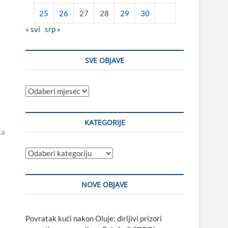
25
26
27
28
29
30
« svi
srp »
SVE OBJAVE
Sve
objave
KATEGORIJE
ka
Kategorije
NOVE OBJAVE
Povratak kući nakon Oluje: dirljivi prizori