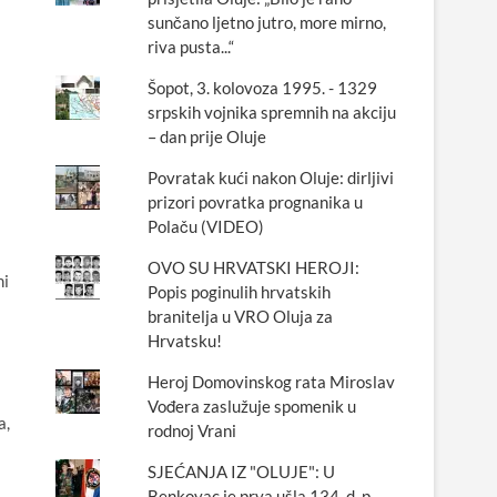
sunčano ljetno jutro, more mirno,
riva pusta...“
Šopot, 3. kolovoza 1995. - 1329
srpskih vojnika spremnih na akciju
– dan prije Oluje
Povratak kući nakon Oluje: dirljivi
prizori povratka prognanika u
Polaču (VIDEO)
OVO SU HRVATSKI HEROJI:
ni
Popis poginulih hrvatskih
branitelja u VRO Oluja za
Hrvatsku!
Heroj Domovinskog rata Miroslav
Vođera zaslužuje spomenik u
a,
rodnoj Vrani
SJEĆANJA IZ "OLUJE": U
Benkovac je prva ušla 134. d. p.