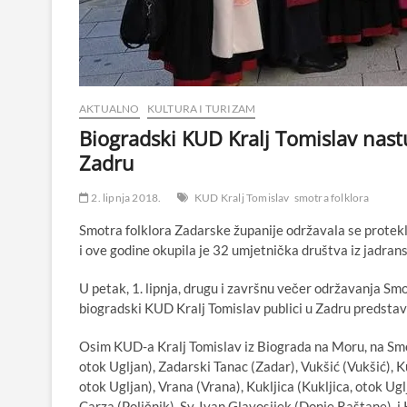
AKTUALNO
KULTURA I TURIZAM
Biogradski KUD Kralj Tomislav nast
Zadru
2. lipnja 2018.
KUD Kralj Tomislav
smotra folklora
Smotra folklora Zadarske županije održavala se protekla
i ove godine okupila je 32 umjetnička društva iz jadran
U petak, 1. lipnja, drugu i završnu večer održavanja Sm
biogradski KUD Kralj Tomislav publici u Zadru predstavi
Osim KUD-a Kralj Tomislav iz Biograda na Moru, na Smotr
otok Ugljan), Zadarski Tanac (Zadar), Vukšić (Vukšić), Ku
otok Ugljan), Vrana (Vrana), Kukljica (Kukljica, otok Ugl
Carza (Poličnik), Sv. Ivan Glavosijek (Donje Raštane), 