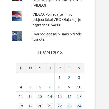
(VIDEO)
VIDEO: Pogledajte film o
pobjedničkoj VRO Oluja koji je
nagrađen u SAD-u
Dan pobjede ne bi smio biti tek
fusnota
LIPANJ 2018
P
U
S
Č
P
S
N
1
2
3
4
5
6
7
8
9
10
11
12
13
14
15
16
17
18
19
20
21
22
23
24