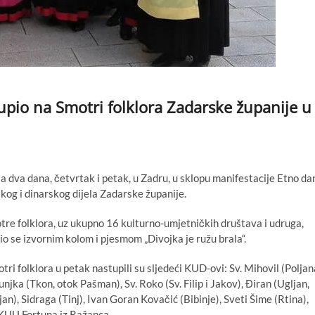
upio na Smotri folklora Zadarske županije u
 dva dana, četvrtak i petak, u Zadru, u sklopu manifestacije Etno da
skog i dinarskog dijela Zadarske županije.
otre folklora, uz ukupno 16 kulturno-umjetničkih društava i udruga,
o se izvornim kolom i pjesmom „Divojka je ružu brala“.
i folklora u petak nastupili su sljedeći KUD-ovi: Sv. Mihovil (Poljan
njka (Tkon, otok Pašman), Sv. Roko (Sv. Filip i Jakov), Điran (Ugljan,
jan), Sidraga (Tinj), Ivan Goran Kovačić (Bibinje), Sveti Šime (Rtina),
i KUU Fortuna iz Ražanca.