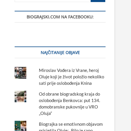
BIOGRAJSKI.COM NA FACEBOOKU:
NAJČITANIJE OBJAVE
Miroslav Vođera iz Vrane, heroj
Oluje koji je život položio nekoliko
sati prije oslobođenja Knina
Od obrane biogradskog kraja do
oslobođenja Benkovca: put 134.
domobranske pukovnije u VRO
„Oluja“
Biograjka se emotivnom objavom
prisjetila Oluje: „Bilo je rano