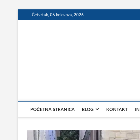
Skip
Četvrtak, 06 kolovoza, 2026
to
content
POČETNA STRANICA
BLOG
KONTAKT
I