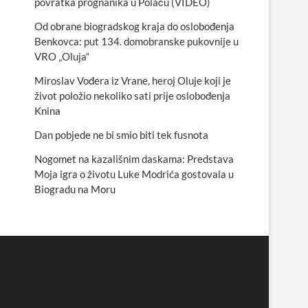
povratka prognanika u Polaču (VIDEO)
Od obrane biogradskog kraja do oslobođenja
Benkovca: put 134. domobranske pukovnije u
VRO „Oluja“
Miroslav Vođera iz Vrane, heroj Oluje koji je
život položio nekoliko sati prije oslobođenja
Knina
Dan pobjede ne bi smio biti tek fusnota
Nogomet na kazališnim daskama: Predstava
Moja igra o životu Luke Modrića gostovala u
Biogradu na Moru