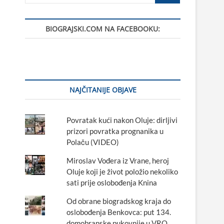
BIOGRAJSKI.COM NA FACEBOOKU:
NAJČITANIJE OBJAVE
Povratak kući nakon Oluje: dirljivi
prizori povratka prognanika u
Polaču (VIDEO)
Miroslav Vođera iz Vrane, heroj
Oluje koji je život položio nekoliko
sati prije oslobođenja Knina
Od obrane biogradskog kraja do
oslobođenja Benkovca: put 134.
domobranske pukovnije u VRO