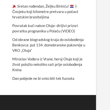
Sretan rođendan, Željku Birkiću!
Čovjeku koji kilometre pretvara u počast
hrvatskim braniteljima
Povratak kući nakon Oluje: dirljivi prizori
povratka prognanika u Polaču (VIDEO)
Od obrane biogradskog kraja do oslobođenja
Benkovca: put 134. domobranske pukovnije u
VRO „Oluja“
Miroslav Vođera iz Vrane, heroj Oluje koji je
život položio nekoliko sati prije oslobođenja
Knina
Dan pobjede ne bi smio biti tek fusnota