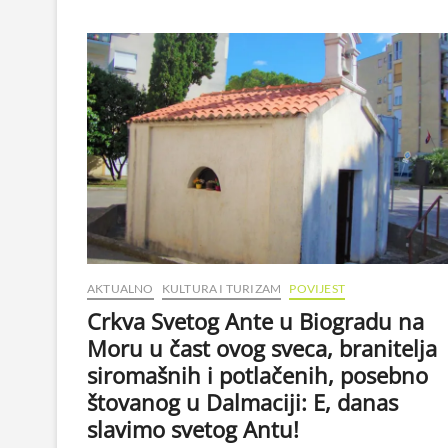
AKTUALNO
KULTURA I TURIZAM
POVIJEST
Crkva Svetog Ante u Biogradu na
Moru u čast ovog sveca, branitelja
siromašnih i potlačenih, posebno
štovanog u Dalmaciji: E, danas
slavimo svetog Antu!