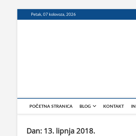
Skip
Petak, 07 kolovoza, 2026
to
content
POČETNA STRANICA
BLOG
KONTAKT
I
Dan:
13. lipnja 2018.