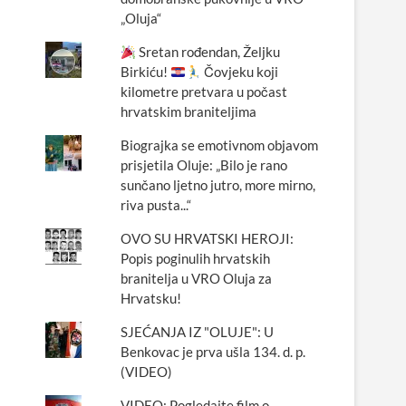
„Oluja“
Sretan rođendan, Željku
Birkiću!
Čovjeku koji
kilometre pretvara u počast
hrvatskim braniteljima
Biograjka se emotivnom objavom
prisjetila Oluje: „Bilo je rano
sunčano ljetno jutro, more mirno,
riva pusta...“
OVO SU HRVATSKI HEROJI:
Popis poginulih hrvatskih
branitelja u VRO Oluja za
Hrvatsku!
SJEĆANJA IZ "OLUJE": U
Benkovac je prva ušla 134. d. p.
(VIDEO)
VIDEO: Pogledajte film o