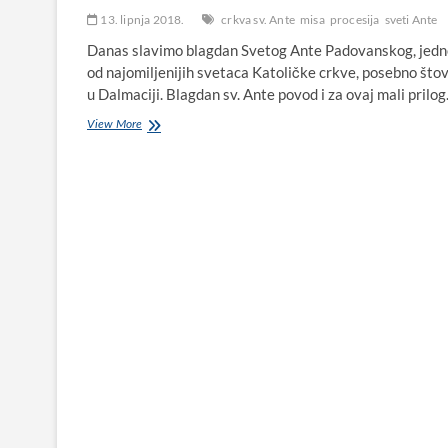
13. lipnja 2018.
crkva sv. Ante
misa
procesija
sveti Ante
Danas slavimo blagdan Svetog Ante Padovanskog, jed
od najomiljenijih svetaca Katoličke crkve, posebno što
u Dalmaciji. Blagdan sv. Ante povod i za ovaj mali prilo
Crkva
View More
Svetog
Ante
u
Biogradu
na
Moru
u
čast
ovog
sveca,
branitelja
siromašnih
i
potlačenih,
posebno
štovanog
u
Dalmaciji: