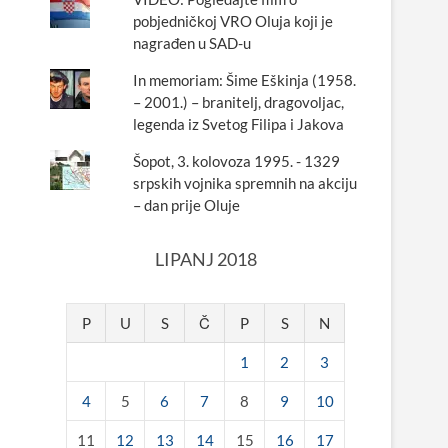
pobjedničkoj VRO Oluja koji je
nagrađen u SAD-u
In memoriam: Šime Eškinja (1958.
– 2001.) – branitelj, dragovoljac,
legenda iz Svetog Filipa i Jakova
Šopot, 3. kolovoza 1995. - 1329
srpskih vojnika spremnih na akciju
– dan prije Oluje
LIPANJ 2018
P
U
S
Č
P
S
N
1
2
3
4
5
6
7
8
9
10
11
12
13
14
15
16
17