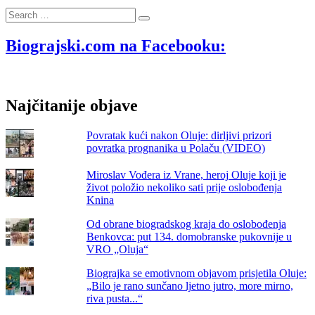
klapa
Search
Intrade
…
imaju
novu
Biograjski.com na Facebooku:
pjesmu;
Zaustavite
vrijeme
i
Najčitanije objave
poslušajte
je
ovdje!
Povratak kući nakon Oluje: dirljivi prizori
povratka prognanika u Polaču (VIDEO)
Miroslav Vođera iz Vrane, heroj Oluje koji je
život položio nekoliko sati prije oslobođenja
Knina
Od obrane biogradskog kraja do oslobođenja
Benkovca: put 134. domobranske pukovnije u
VRO „Oluja“
Biograjka se emotivnom objavom prisjetila Oluje:
„Bilo je rano sunčano ljetno jutro, more mirno,
riva pusta...“