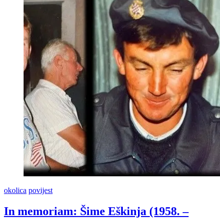
okolica
povijest
In memoriam: Šime Eškinja (1958. –