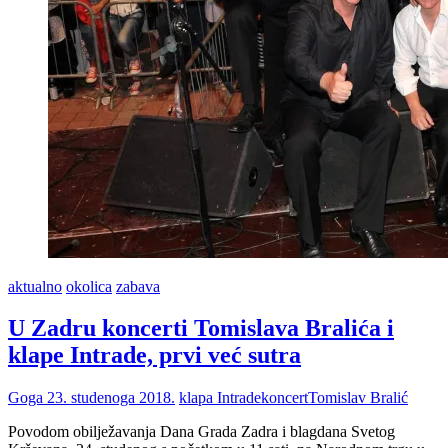
i
Jakova
aktualno
okolica
zabava
U Zadru koncerti Tomislava Bralića i
klape Intrade, prvi već sutra
Goga
23. studenoga 2018.
klapa Intrade
koncert
Tomislav Bralić
Povodom obilježavanja Dana Grada Zadra i blagdana Svetog