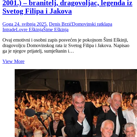
2001.) – branitelj, dragovoljac, legenda iz
Svetog Filipa i Jakova
Goga
24. svibnja 2025.
Denis Brzić
Domovinski rat
klapa
Intrade
Lovre Eškinja
Šime Eškinja
Ovaj emotivni i osobni zapis posvećen je pokojnom Šimi Eškinji,
dragovoljcu Domovinskog rata iz Svetog Filipa i Jakova. Napisao
ga je njegov prijatelj, sumještanin i…
In
View More
memoriam:
Šime
Eškinja
(1958.
–
2001.)
–
branitelj,
dragovoljac,
legenda
iz
Svetog
Filipa