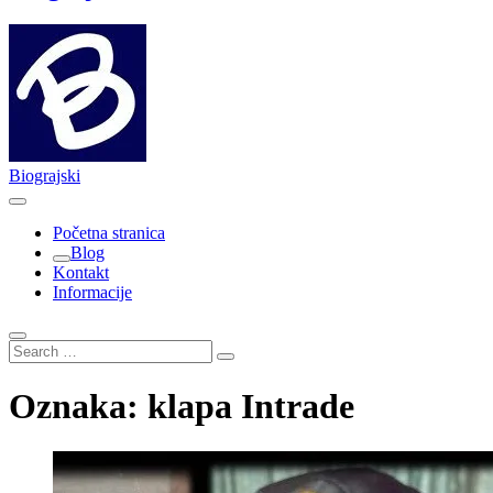
Biograjski
Početna stranica
Blog
Kontakt
Informacije
Search
…
Oznaka:
klapa Intrade