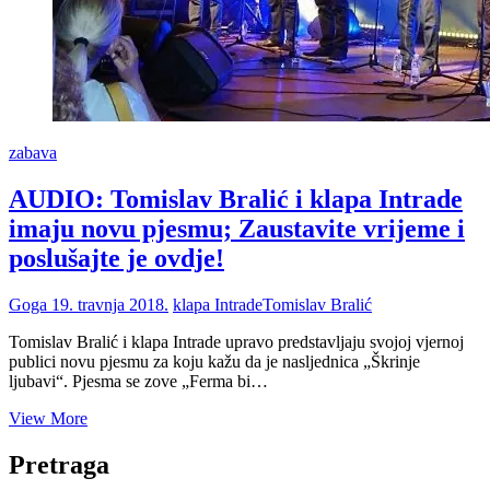
zabava
AUDIO: Tomislav Bralić i klapa Intrade
imaju novu pjesmu; Zaustavite vrijeme i
poslušajte je ovdje!
Goga
19. travnja 2018.
klapa Intrade
Tomislav Bralić
Tomislav Bralić i klapa Intrade upravo predstavljaju svojoj vjernoj
publici novu pjesmu za koju kažu da je nasljednica „Škrinje
ljubavi“. Pjesma se zove „Ferma bi…
AUDIO:
View More
Tomislav
Bralić
Pretraga
i