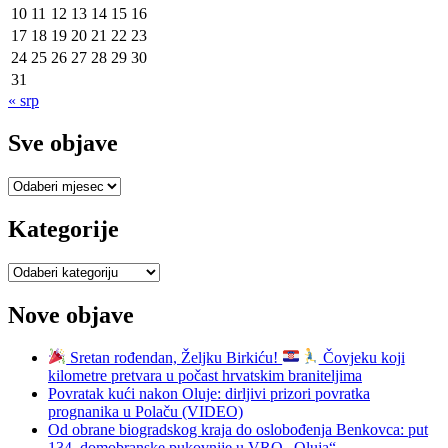
10
11
12
13
14
15
16
17
18
19
20
21
22
23
24
25
26
27
28
29
30
31
« srp
Sve objave
Sve
objave
Kategorije
Kategorije
Nove objave
Sretan rođendan, Željku Birkiću!
Čovjeku koji
kilometre pretvara u počast hrvatskim braniteljima
Povratak kući nakon Oluje: dirljivi prizori povratka
prognanika u Polaču (VIDEO)
Od obrane biogradskog kraja do oslobođenja Benkovca: put
134. domobranske pukovnije u VRO „Oluja“