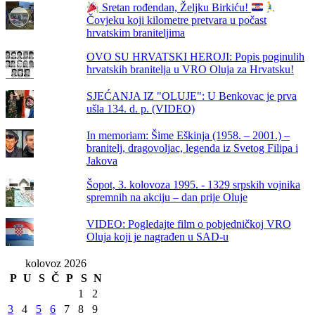
Sretan rođendan, Željku Birkiću!
Čovjeku koji kilometre pretvara u počast
hrvatskim braniteljima
OVO SU HRVATSKI HEROJI: Popis poginulih
hrvatskih branitelja u VRO Oluja za Hrvatsku!
SJEĆANJA IZ "OLUJE": U Benkovac je prva
ušla 134. d. p. (VIDEO)
In memoriam: Šime Eškinja (1958. – 2001.) –
branitelj, dragovoljac, legenda iz Svetog Filipa i
Jakova
Šopot, 3. kolovoza 1995. - 1329 srpskih vojnika
spremnih na akciju – dan prije Oluje
VIDEO: Pogledajte film o pobjedničkoj VRO
Oluja koji je nagrađen u SAD-u
kolovoz 2026
P
U
S
Č
P
S
N
1
2
3
4
5
6
7
8
9