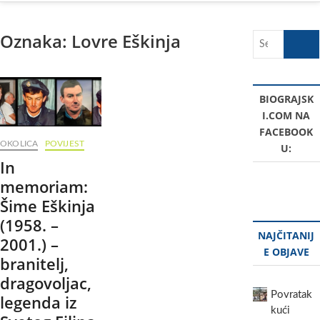
Oznaka:
Lovre Eškinja
Search
…
BIOGRAJSK
I.COM NA
FACEBOOK
OKOLICA
POVIJEST
U:
In
memoriam:
Šime Eškinja
(1958. –
NAJČITANIJ
2001.) –
E OBJAVE
branitelj,
dragovoljac,
Povratak
legenda iz
kući