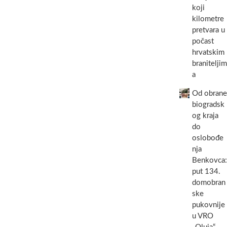
koji
kilometre
pretvara u
počast
hrvatskim
braniteljim
a
Od obrane
biogradsk
og kraja
do
oslobođe
nja
Benkovca:
put 134.
domobran
ske
pukovnije
u VRO