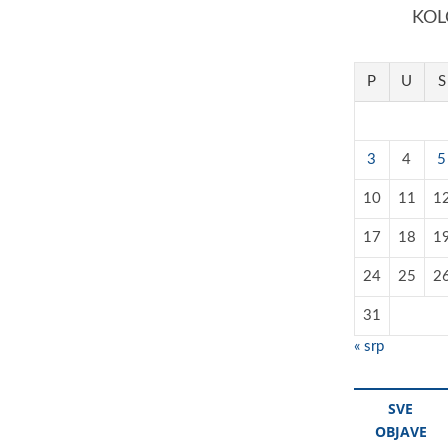
KOL
P
U
S
3
4
5
10
11
1
17
18
1
24
25
2
31
« srp
SVE
OBJAVE