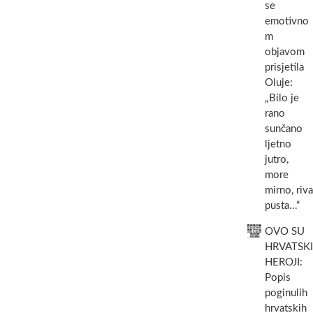
se
emotivno
m
objavom
prisjetila
Oluje:
„Bilo je
rano
sunčano
ljetno
jutro,
more
mirno, riva
pusta...“
OVO SU
HRVATSKI
HEROJI:
Popis
poginulih
hrvatskih