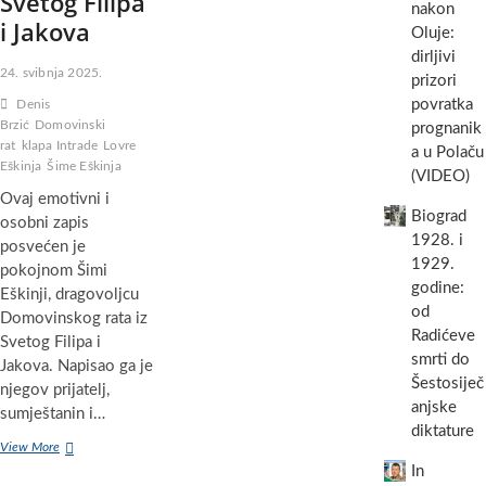
Svetog Filipa
nakon
i Jakova
Oluje:
dirljivi
24. svibnja 2025.
prizori
povratka
Denis
Brzić
Domovinski
prognanik
rat
klapa Intrade
Lovre
a u Polaču
Eškinja
Šime Eškinja
(VIDEO)
Ovaj emotivni i
Biograd
osobni zapis
1928. i
posvećen je
1929.
pokojnom Šimi
godine:
Eškinji, dragovoljcu
od
Domovinskog rata iz
Radićeve
Svetog Filipa i
smrti do
Jakova. Napisao ga je
Šestosiječ
njegov prijatelj,
anjske
sumještanin i…
diktature
In
View More
memoriam:
In
Šime