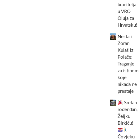
branitelja
u VRO
Oluja za
Hrvatsku!
Nestali
Zoran
Kulaš iz
Polače:
Traganje
za istinom
koje
nikada ne
prestaje
Sretan
rođendan,
Željku
Birkiću!
Čovjeku