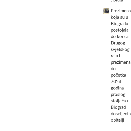
„Oluja“
Prezimena
koja su u
Biogradu
postojala
do konca
Drugog
svjetskog
rata i
prezimena
do
početka
70'-ih
godina
prošlog
stoljeća u
Biograd
doseljenih
obitelji