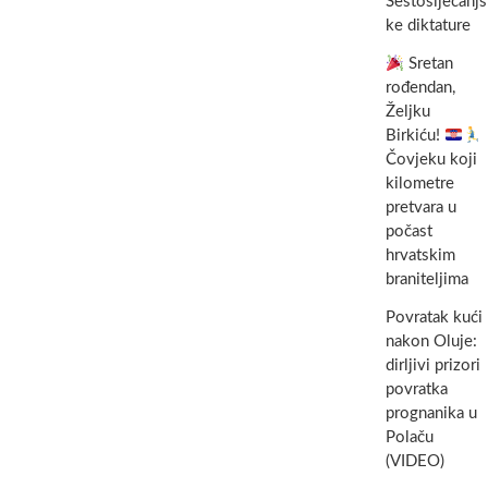
Šestosiječanjs
ke diktature
Sretan
rođendan,
Željku
Birkiću!
Čovjeku koji
kilometre
pretvara u
počast
hrvatskim
braniteljima
Povratak kući
nakon Oluje:
dirljivi prizori
povratka
prognanika u
Polaču
(VIDEO)