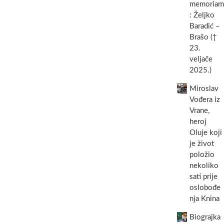
memoriam
Eškinja
: Željko
(1958.
Baradić –
–
2001.)
Brašo (†
–
23.
branitelj,
veljače
dragovoljac,
2025.)
legenda
iz
Miroslav
Svetog
Filipa
Vođera iz
i
Vrane,
Jakova
heroj
Oluje koji
je život
položio
nekoliko
sati prije
oslobođe
nja Knina
Biograjka