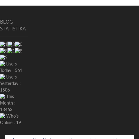
BLOG
STATISTIKA
Users
Today : 561
Users
Yesterday :
1506
This
Month :
13463
Who's
Online : 19