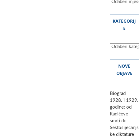
Sve
objave
KATEGORIJ
E
Kategorije
NOVE
OBJAVE
Biograd
1928. i 1929.
godine: od
Radićeve
smrti do
Šestosiječanjs
ke diktature