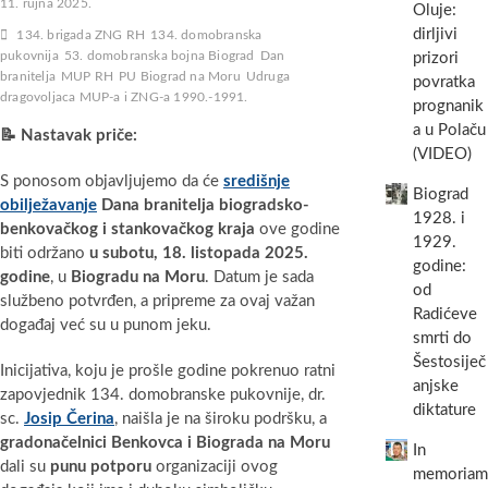
11. rujna 2025.
Oluje:
dirljivi
134. brigada ZNG RH
134. domobranska
pukovnija
53. domobranska bojna Biograd
Dan
prizori
branitelja
MUP RH
PU Biograd na Moru
Udruga
povratka
dragovoljaca MUP-a i ZNG-a 1990.-1991.
prognanik
a u Polaču
📝
Nastavak priče:
(VIDEO)
S ponosom objavljujemo da će
središnje
Biograd
obilježavanje
Dana branitelja biogradsko-
1928. i
benkovačkog i stankovačkog kraja
ove godine
1929.
biti održano
u subotu, 18. listopada 2025.
godine:
godine
, u
Biogradu na Moru
. Datum je sada
od
službeno potvrđen, a pripreme za ovaj važan
Radićeve
događaj već su u punom jeku.
smrti do
Šestosiječ
Inicijativa, koju je prošle godine pokrenuo ratni
anjske
zapovjednik 134. domobranske pukovnije, dr.
diktature
sc.
Josip Čerina
, naišla je na široku podršku, a
gradonačelnici Benkovca i Biograda na Moru
In
dali su
punu potporu
organizaciji ovog
memoriam