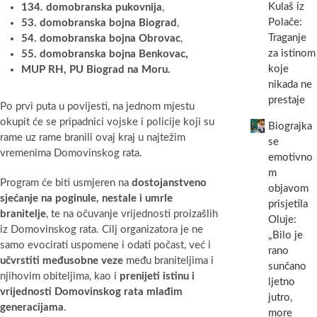
Kulaš iz
134. domobranska pukovnija
,
Polače:
53. domobranska bojna Biograd
,
Traganje
54. domobranska bojna Obrovac
,
za istinom
55. domobranska bojna Benkovac,
koje
MUP RH, PU Biograd na Moru.
nikada ne
prestaje
Po prvi puta u povijesti, na jednom mjestu
okupit će se pripadnici vojske i policije koji su
Biograjka
rame uz rame branili ovaj kraj u najtežim
se
vremenima Domovinskog rata.
emotivno
m
Program će biti usmjeren na
dostojanstveno
objavom
sjećanje na poginule, nestale i umrle
prisjetila
branitelje
, te na očuvanje vrijednosti proizašlih
Oluje:
iz Domovinskog rata. Cilj organizatora je ne
„Bilo je
samo evocirati uspomene i odati počast, već i
rano
učvrstiti međusobne veze
među braniteljima i
sunčano
njihovim obiteljima, kao i
prenijeti istinu i
ljetno
vrijednosti Domovinskog rata mlađim
jutro,
generacijama
.
more