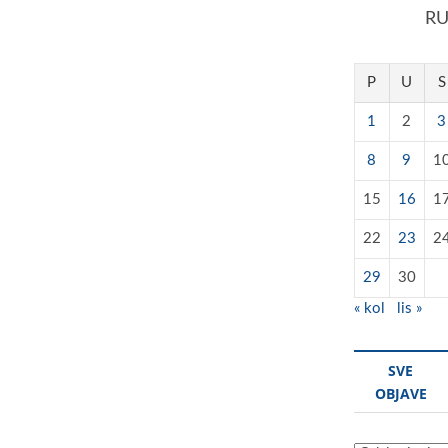
RU
P
U
S
1
2
3
8
9
1
15
16
1
22
23
2
29
30
« kol
lis »
SVE
OBJAVE