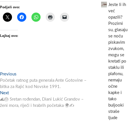
Jeste li ih
Podjeli ovo:
već
opazili?
Prozirni
su, glasaju
Lajkaj ovo:
se noću
piskavim
zvukom,
mogu se
kretati po
staklu ili
Navigacija
plafonu,
Previous
Previous
nemaju
post:
Početak ratnog puta generala Ante Gotovine –
objava
očne
bitka za Rajić kod Novske 1991.
kapke i
Next
Next
tako
post:
🌊🎂 Sretan rođendan, Diani Lukić Grandov –
buljooki
ženi mora, riječi i hrabrih početaka 🌍✍️
straše
ljude