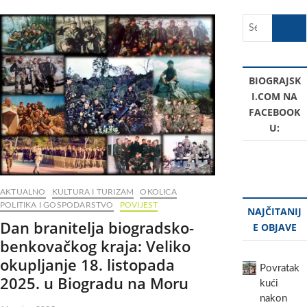
Search
…
BIOGRAJSK
I.COM NA
FACEBOOK
U:
AKTUALNO
KULTURA I TURIZAM
OKOLICA
POLITIKA I GOSPODARSTVO
POVIJEST
NAJČITANIJ
Dan branitelja biogradsko-
E OBJAVE
benkovačkog kraja: Veliko
okupljanje 18. listopada
Povratak
2025. u Biogradu na Moru
kući
nakon