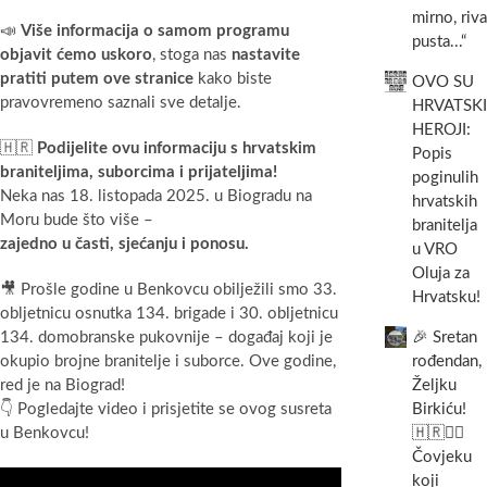
mirno, riva
📣
Više informacija o samom programu
pusta...“
objavit ćemo uskoro
, stoga nas
nastavite
pratiti putem ove stranice
kako biste
OVO SU
pravovremeno saznali sve detalje.
HRVATSKI
HEROJI:
🇭🇷
Podijelite ovu informaciju s hrvatskim
Popis
braniteljima, suborcima i prijateljima!
poginulih
Neka nas 18. listopada 2025. u Biogradu na
hrvatskih
Moru bude što više –
branitelja
zajedno u časti, sjećanju i ponosu.
u VRO
Oluja za
🎥 Prošle godine u Benkovcu obilježili smo 33.
Hrvatsku!
obljetnicu osnutka 134. brigade i 30. obljetnicu
🎉 Sretan
134. domobranske pukovnije – događaj koji je
rođendan,
okupio brojne branitelje i suborce. Ove godine,
Željku
red je na Biograd!
Birkiću!
👇 Pogledajte video i prisjetite se ovog susreta
🇭🇷🏃‍♂️
u Benkovcu!
Čovjeku
koji