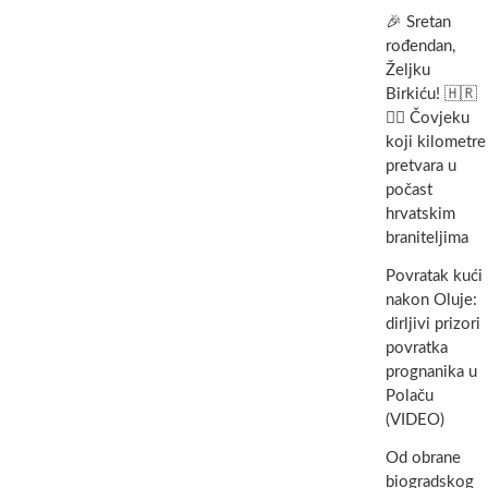
🎉 Sretan
rođendan,
Željku
Birkiću! 🇭🇷
🏃‍♂️ Čovjeku
koji kilometre
pretvara u
počast
hrvatskim
braniteljima
Povratak kući
nakon Oluje:
dirljivi prizori
povratka
prognanika u
Polaču
(VIDEO)
Od obrane
biogradskog