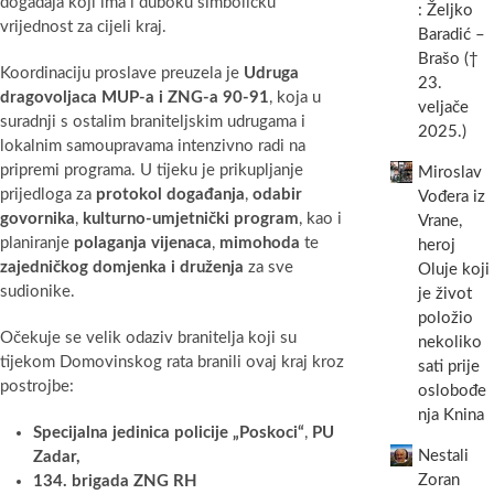
događaja koji ima i duboku simboličku
: Željko
vrijednost za cijeli kraj.
Baradić –
Brašo (†
Koordinaciju proslave preuzela je
Udruga
23.
dragovoljaca MUP-a i ZNG-a 90-91
, koja u
veljače
suradnji s ostalim braniteljskim udrugama i
2025.)
lokalnim samoupravama intenzivno radi na
pripremi programa. U tijeku je prikupljanje
Miroslav
prijedloga za
protokol događanja
,
odabir
Vođera iz
govornika
,
kulturno-umjetnički program
, kao i
Vrane,
planiranje
polaganja vijenaca
,
mimohoda
te
heroj
zajedničkog domjenka i druženja
za sve
Oluje koji
sudionike.
je život
položio
Očekuje se velik odaziv branitelja koji su
nekoliko
tijekom Domovinskog rata branili ovaj kraj kroz
sati prije
postrojbe:
oslobođe
nja Knina
Specijalna jedinica policije „Poskoci“
,
PU
Nestali
Zadar,
Zoran
134. brigada ZNG RH