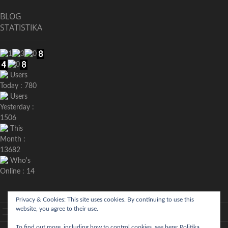
BLOG
STATISTIKA
Users
Today : 780
Users
Yesterday :
1506
This
Month :
13682
Who's
Online : 14
Privacy & Cookies: This site uses cookies. By continuing to use this
website, you agree to their use.
aktualno
povijest
kultura
politika
more
sport
okolica
odgoj
zabava
recepti
Ciprine
Nekategorizirano
To find out more, including how to control cookies, see here:
Politika