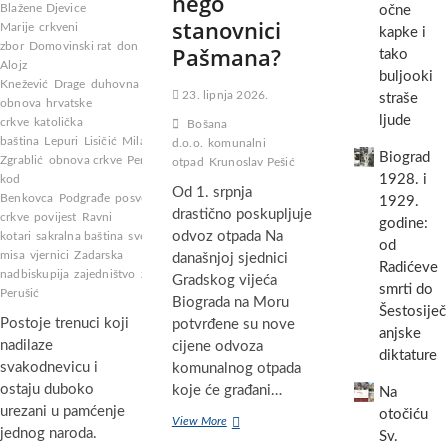
nego
Blažene Djevice
očne
stanovnici
Marije
crkveni
kapke i
zbor
Domovinski rat
don
Pašmana?
tako
Alojz
buljooki
Knežević
Drage
duhovna
23. lipnja 2026.
straše
obnova
hrvatske
ljude
crkve
katolička
Bošana
baština
Lepuri
Lisičić
Milan
d.o.o.
komunalni
Biograd
Zgrablić
obnova crkve
Perušić
otpad
Krunoslav Pešić
1928. i
kod
Od 1. srpnja
Benkovca
Podgrađe
posveta
1929.
drastično poskupljuje
crkve
povijest
Ravni
godine:
odvoz otpada Na
kotari
sakralna baština
sveta
od
misa
vjernici
Zadarska
današnjoj sjednici
Radićeve
nadbiskupija
zajedništvo
župa
Gradskog vijeća
smrti do
Perušić
Biograda na Moru
Šestosiječ
Postoje trenuci koji
potvrđene su nove
anjske
nadilaze
cijene odvoza
diktature
svakodnevicu i
komunalnog otpada
ostaju duboko
koje će građani…
Na
urezani u pamćenje
otočiću
Novi
View More
jednog naroda.
Sv.
udar