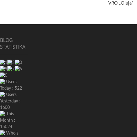
VRO „Oluja“
BLOG
STATISTIKA
Users
Today : 522
Users
Yesterday :
1600
This
Month :
15024
Who's