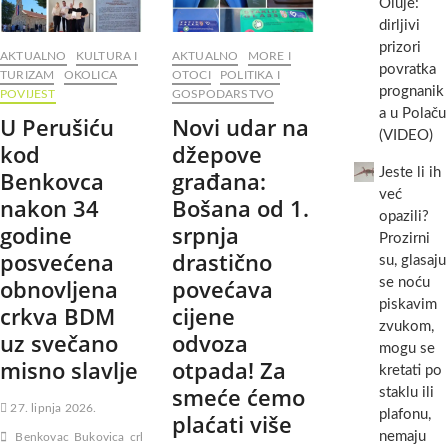
Oluje:
novi
braniteljima
dirljivi
korak
i
u
civilnim
prizori
AKTUALNO
KULTURA I
AKTUALNO
MORE I
razvoju
žrtvama
povratka
TURIZAM
OKOLICA
OTOCI
POLITIKA I
nogometne
biogradskog
prognanik
POVIJEST
GOSPODARSTVO
škole
kraja
a u Polaču
HNK
U Perušiću
Novi udar na
Primorac
(VIDEO)
kod
džepove
Jeste li ih
Benkovca
građana:
već
nakon 34
Bošana od 1.
opazili?
godine
srpnja
Prozirni
posvećena
drastično
su, glasaju
obnovljena
povećava
se noću
piskavim
crkva BDM
cijene
zvukom,
uz svečano
odvoza
mogu se
misno slavlje
otpada! Za
kretati po
smeće ćemo
staklu ili
27. lipnja 2026.
plafonu,
plaćati više
nemaju
Benkovac
Bukovica
crkva