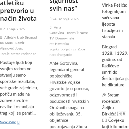
sigurnost
atletiku
Vinka Pešića:
svih nas”
pretvorio u
fotografijom
način života
sačuvana
24. svibnja 2026.
ljepota
Ante
7. lipnja 2026.
tisućljetnih
Gotovina
Dnevnik Nove
stabala
Atletski klub Biograd
TV
Domovinski
na Moru
Damir
rat
Hrvatska
Biograd
Aljinović
Josip
vojska
obljetnica
Zbor
1928. i 1929.
Tomić
sretan rođendan
narodne garde
godine: od
Postoje ljudi koji
Ante Gotovina,
Radićeve
svojim radom ne
legendarni general
smrti do
stvaraju samo
pobjedničke
Šestosiječanjs
sportske rezultate,
Hrvatske vojske
ke diktature
već grade zajednicu,
govorio je o ponosu,
potiču mlade na
odgovornosti i
🎉 Sretan
zdrave životne
budućnosti hrvatskih
rođendan,
navike i ostavljaju
Oružanih snaga na
Željku
trag koji se pamti…
obilježavanju 35.
Birkiću! 🇭🇷
obljetnice
🏃‍♂️ Čovjeku
Sretan
View More
postrojavanja Zbora
koji kilometre
rođendan