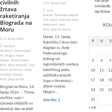
civilnih
sati prije
13. lipnja 2026.
oslobođe
žrtava
Joso
nja Knina
raketiranja
Kvartuč
Kamenjak
kapelica
Svih svetih
Radoslav Rade
Biograda na
Bobanović
sveti
KOL
Moru
Ante
zbornik radova
Danas, 13. lipnja,
14. lipnja 2026.
P
U
S
Katolička Crkva slavi
Danijela
blagdan sv. Ante
Vidaković
Domovinski
Padovanskoga,
rat
Dragan Toljan
jednog od
Tetejac
Hrvatin Rakić
3
4
5
najomiljenijih svetaca
Brile
Jakov Perković
Jozo
katoličkog puka,
Tomić
Karlo Paić
Lidija
10
11
1
Vrankulj
Marijan
zaštitnika brojnih
Pulić
plaža Soline
17
18
1
župa u Hrvatskoj i
diljem svijeta.
Biograd na Moru, 14.
24
25
2
Njegov…
lipnja 2026. – Tišina,
molitva, suze i
13.
31
View More
sjećanja obilježili su
lipnja
« srp
–
današnji dan na plaži