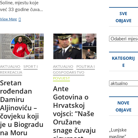
blagdan
Soline, mjestu koje
sv.
već 33 godine čuva…
Ante
SVE
Padovanskoga
Na
View More
OBJAVE
i
plaži
spomen
Soline
na
obilježena
Sve
žrtve
33.
objave
Kamenjaka
obljetnica
pogibije
KATEGORIJ
hrvatskih
branitelja
E
AKTUALNO
SPORT I
AKTUALNO
POLITIKA I
i
REKREACIJA
GOSPODARSTVO
civilnih
POVIJEST
Sretan
žrtava
Kategorije
raketiranja
Ante
rođendan
Biograda
Gotovina o
Damiru
na
NOVE
Moru
Hrvatskoj
Aljinoviću –
OBJAVE
vojsci: “Naše
čovjeku koji
Oružane
je u Biogradu
snage čuvaju
na Moru
„Lunjske
masline“