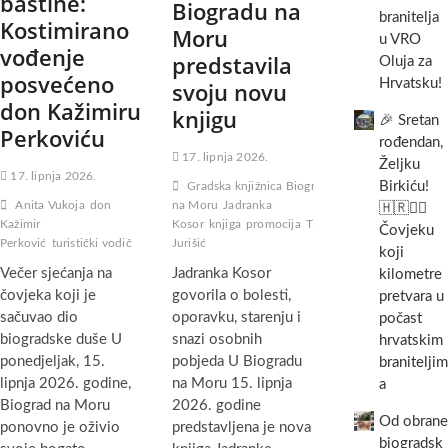
baštine:
Biogradu na
branitelja
Kostimirano
Moru
u VRO
vođenje
predstavila
Oluja za
posvećeno
Hrvatsku!
svoju novu
don Kažimiru
knjigu
🎉 Sretan
Perkoviću
rođendan,
17. lipnja 2026.
Željku
17. lipnja 2026.
Birkiću!
Gradska knjižnica Biograd
Anita Vukoja
don
na Moru
Jadranka
🇭🇷🏃‍♂️
Kažimir
Kosor
knjiga
promocija
Tihana
Čovjeku
Perković
turistički vodič
Jurišić
koji
Večer sjećanja na
Jadranka Kosor
kilometre
čovjeka koji je
govorila o bolesti,
pretvara u
sačuvao dio
oporavku, starenju i
počast
biogradske duše U
snazi osobnih
hrvatskim
ponedjeljak, 15.
pobjeda U Biogradu
braniteljim
lipnja 2026. godine,
na Moru 15. lipnja
a
Biograd na Moru
2026. godine
Od obrane
ponovno je oživio
predstavljena je nova
biogradsk