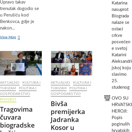
Upravo takav
na
Katarina
džepove
trenutak dogodio se
nasuprot
građana:
u Perušiću kod
Biograda
Bošana
Benkovca, gdje je
nalaze se
od
nakon…
ostaci
1.
srpnja
crkve
U
View More
drastično
posvećen
Perušiću
povećava
kod
e svetoj
cijene
Benkovca
Katarini
odvoza
nakon
otpada!
Aleksandri
34
Za
jskoj koju
godine
smeće
posvećena
slavimo
ćemo
obnovljena
25.
plaćati
AKTUALNO
KULTURA I
AKTUALNO
KULTURA I
crkva
studenog
više
TURIZAM
POLITIKA I
TURIZAM
POLITIKA I
BDM
nego
GOSPODARSTVO
GOSPODARSTVO
uz
stanovnici
OVO SU
POVIJEST
svečano
Bivša
Pašmana?
HRVATSKI
misno
Tragovima
premijerka
HEROJI:
slavlje
čuvara
Jadranka
Popis
biogradske
poginulih
Kosor u
hrvatskih