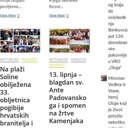
svoje bogato
knjiga Jadranke
og kraja
povijesno…
Kosor…
do
Tragovima
Bivša
View More
View More
oslobođe
čuvara
premijerka
nja
biogradske
Jadranka
Benkovca:
baštine:
Kosor
Kostimirano
u
put 134.
vođenje
Biogradu
domobran
posvećeno
na
ske
don
Moru
pukovnije
Kažimiru
predstavila
AKTUALNO
POVIJEST
AKTUALNO
OKOLICA
u VRO
Perkoviću
svoju
POVIJEST
Na plaži
novu
„Oluja“
13. lipnja –
knjigu
Soline
Miroslav
blagdan sv.
obilježena
Vođera iz
Ante
33.
Vrane,
Padovansko
heroj
obljetnica
ga i spomen
Oluje koji
pogibije
je život
na žrtve
hrvatskih
položio
Kamenjaka
branitelja i
nekoliko