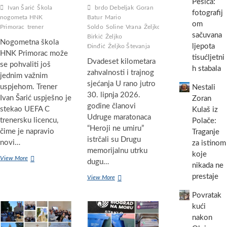
Pešića:
Ivan Šarić
Škola
brdo Debeljak
Goran
fotografij
nogometa HNK
Batur
Mario
om
Primorac
trener
Soldo
Soline
Vrana
Željko
sačuvana
Birkić
Željko
Nogometna škola
ljepota
Đinđić
Željko Števanja
HNK Primorac može
tisućljetni
Dvadeset kilometara
se pohvaliti još
h stabala
zahvalnosti i trajnog
jednim važnim
sjećanja U rano jutro
uspjehom. Trener
Nestali
30. lipnja 2026.
Ivan Šarić uspješno je
Zoran
godine članovi
stekao UEFA C
Kulaš iz
Udruge maratonaca
trenersku licencu,
Polače:
“Heroji ne umiru”
čime je napravio
Traganje
istrčali su Drugu
novi…
za istinom
memorijalnu utrku
koje
Trener
View More
dugu…
nikada ne
Ivan
Šarić
prestaje
Druga
View More
stekao
memorijalna
UEFA
Povratak
utrka
C
u
kući
licencu
čast
nakon
–
hrvatskim