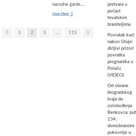
Damiru
narodne garde.…
pretvara u
Aljinoviću
počast
Ante
View More
–
hrvatskim
Gotovina
čovjeku
braniteljima
o
koji
Paginacija
Hrvatskoj
je
Previous
Page
Page
Page
Page
Next
1
2
3
…
115
Povratak kući
vojsci:
u
objava
page
page
“Naše
nakon Oluje:
Biogradu
Oružane
na
dirljivi prizori
snage
Moru
povratka
čuvaju
atletiku
prognanika u
sigurnost
pretvorio
svih
Polaču
u
nas”
način
(VIDEO)
života
Od obrane
biogradskog
kraja do
oslobođenja
Benkovca: put
134.
domobranske
pukovnije u