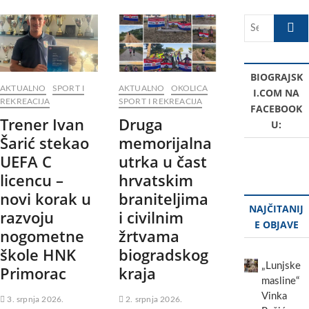
Search
…
BIOGRAJSK
AKTUALNO
SPORT I
AKTUALNO
OKOLICA
I.COM NA
REKREACIJA
SPORT I REKREACIJA
FACEBOOK
Trener Ivan
Druga
U:
Šarić stekao
memorijalna
UEFA C
utrka u čast
licencu –
hrvatskim
novi korak u
braniteljima
NAJČITANIJ
razvoju
i civilnim
E OBJAVE
nogometne
žrtvama
škole HNK
biogradskog
„Lunjske
Primorac
kraja
masline“
Vinka
3. srpnja 2026.
2. srpnja 2026.